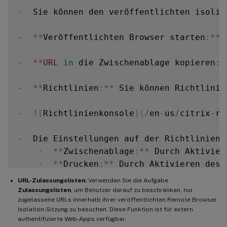
-
  Sie können den veröffentlichten isolie
-
**
Veröffentlichten Browser starten
:
**
 
-
**
URL
in
 die Zwischenablage kopieren
:
*
-
**
Richtlinien
:
**
 Sie können Richtlinie
-
!
[
Richtlinienkonsole
]
(
/
en
-
us
/
citrix
-
re
-
  Die Einstellungen auf der Richtliniens
-
**
Zwischenablage
:
**
 Durch Aktivier
-
**
Drucken
:
**
 Durch Aktivieren des 
-
**
Nicht
-
Kiosk
:
**
 Durch Aktivieren des 
URL-Zulassungslisten:
Verwenden Sie die Aufgabe
-
**
Regions
-
Failover
:
**
 Die Regions
-
Fail
Zulassungslisten
, um Benutzer darauf zu beschränken, nur
zugelassene URLs innerhalb ihrer veröffentlichten Remote Browser
-
**
Clientlaufwerkzuordnung
:
**
 Durch Akt
Isolation-Sitzung zu besuchen. Diese Funktion ist für extern
-
  Benutzer müssen heruntergeladene D
authentifizierte Web-Apps verfügbar.