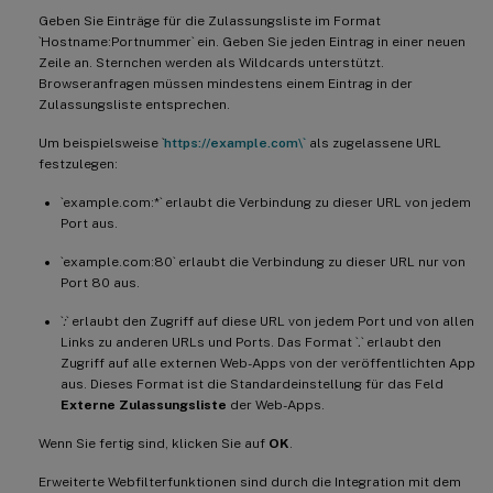
Geben Sie Einträge für die Zulassungsliste im Format
!
[
Verzeichnis
]
(
/
en
-
us
/
citrix
-
remote
-
b
`Hostname:Portnummer` ein. Geben Sie jeden Eintrag in einer neuen
-
  Das Dialogfeld fordert den Benutze
Zeile an. Sternchen werden als Wildcards unterstützt.
Browseranfragen müssen mindestens einem Eintrag in der
Zulassungsliste entsprechen.
!
[
Berechtigungen
]
(
/
en
-
us
/
citrix
-
remot
Um beispielsweise `
https://example.com\`
als zugelassene URL
-
**
URL
-
Parameter
:
**
 Durch Aktivieren vo
festzulegen:
-
**
Hostname
-
Tracking
:
**
 Verwenden Sie d
`example.com:*` erlaubt die Verbindung zu dieser URL von jedem
Port aus.
Wenn Sie fertig sind
,
 klicken Sie auf 
**
O
`example.com:80` erlaubt die Verbindung zu dieser URL nur von
Port 80 aus.
`
:
` erlaubt den Zugriff auf diese URL von jedem Port und von allen
Links zu anderen URLs und Ports. Das Format `
.
` erlaubt den
Zugriff auf alle externen Web-Apps von der veröffentlichten App
aus. Dieses Format ist die Standardeinstellung für das Feld
Externe Zulassungsliste
der Web-Apps.
Wenn Sie fertig sind, klicken Sie auf
OK
.
Erweiterte Webfilterfunktionen sind durch die Integration mit dem