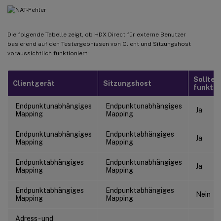
Die folgende Tabelle zeigt, ob HDX Direct für externe Benutzer
basierend auf den Testergebnissen von Client und Sitzungshost
voraussichtlich funktioniert:
Sollte
Clientgerät
Sitzungshost
funktio
Endpunktunabhängiges
Endpunktunabhängiges
Ja
Mapping
Mapping
Endpunktunabhängiges
Endpunktabhängiges
Ja
Mapping
Mapping
Endpunktabhängiges
Endpunktunabhängiges
Ja
Mapping
Mapping
Endpunktabhängiges
Endpunktabhängiges
Nein
Mapping
Mapping
Adress- und