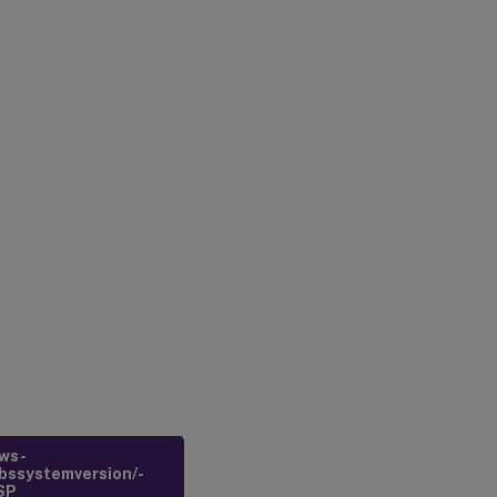
ws-
bssystemversion/-
SP