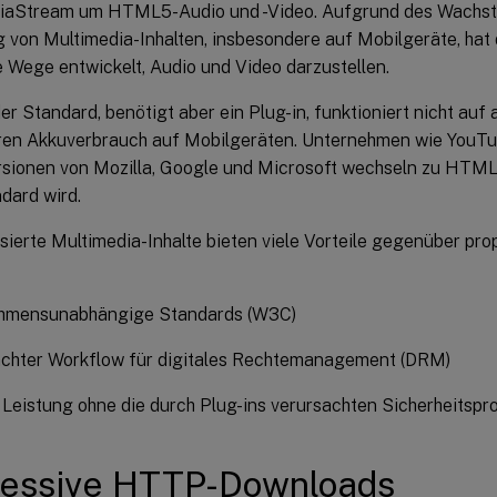
aStream um HTML5-Audio und -Video. Aufgrund des Wachstu
g von Multimedia-Inhalten, insbesondere auf Mobilgeräte, hat
e Wege entwickelt, Audio und Video darzustellen.
er Standard, benötigt aber ein Plug-in, funktioniert nicht auf
ren Akkuverbrauch auf Mobilgeräten. Unternehmen wie YouTub
sionen von Mozilla, Google und Microsoft wechseln zu HTM
dard wird.
erte Multimedia-Inhalte bieten viele Vorteile gegenüber prop
hmensunabhängige Standards (W3C)
achter Workflow für digitales Rechtemanagement (DRM)
Leistung ohne die durch Plug-ins verursachten Sicherheitsp
ressive HTTP-Downloads