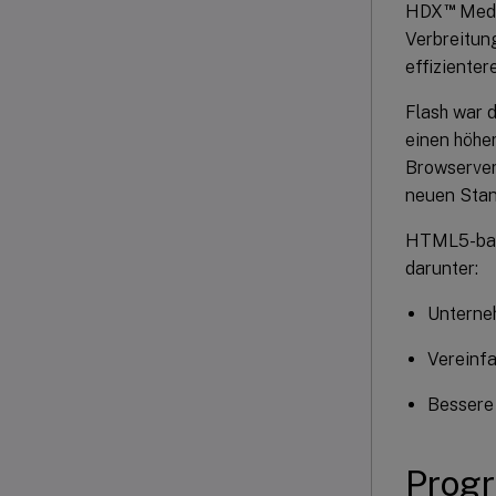
™
HDX
Medi
Verbreitun
effizienter
Flash war d
einen höhe
Browserver
neuen Stan
HTML5-basi
darunter:
Unterne
Vereinf
Bessere 
Prog