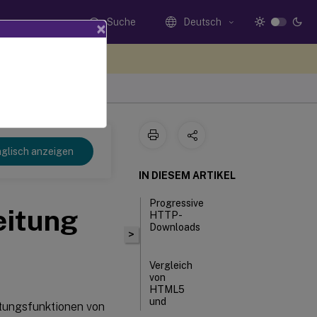
Suche
Deutsch
×
n Sie hier Feedback
glisch anzeigen
IN DIESEM ARTIKEL
Progressive
eitung
HTTP-
Downloads
>
Vergleich
von
HTML5
und
itungsfunktionen von
Flash