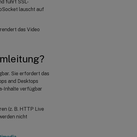
nd führt SSL-
bSocket lauscht auf
 rendert das Video
umleitung?
gbar. Sie erfordert das
Apps and Desktops
-Inhalte verfügbar
ren (z. B. HTTP Live
werden nicht
timedia
.