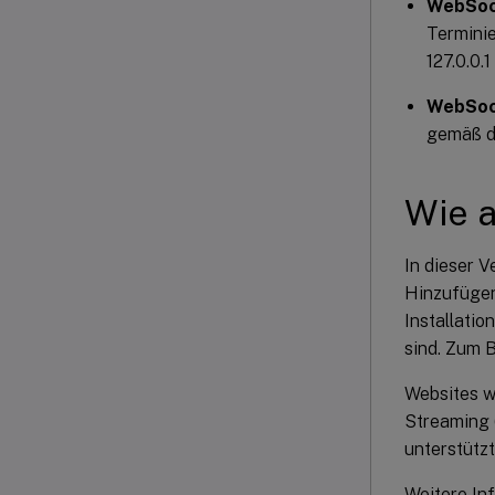
WebSoc
Termini
127.0.0.1
WebSoc
gemäß d
Wie a
In dieser V
Hinzufügen 
Installati
sind. Zum B
Websites w
Streaming 
unterstützt
Weitere In