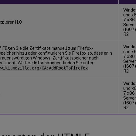
Windo
und x
7 x86
xplorer 11.0
Serve
(1607)
R2
Windo
 Fügen Sie die Zertifikate manuell zum Firefox-
und x
speicher hinzu oder konfigurieren Sie Firefox so, dass er in
7 x86
trauenswürdigen Windows-Zertifikatspeicher nach
Serve
en sucht. Weitere Informationen finden Sie unter
(1607)
/wiki.mozilla.org/CA:AddRootToFirefox
R2
Windo
und x
7 x86
1
Serve
(1607)
R2