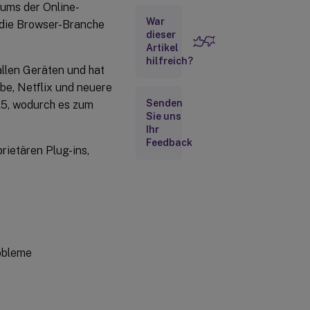
ms der Online-
War
Anforderungen
 die Browser-Branche
dieser
Artikel
Komponenten der
hilfreich?
 allen Geräten und hat
HTML5-
Videoumleitungslösung
e, Netflix und neuere
Senden
L5, wodurch es zum
Sie uns
Wie aktiviere ich
Ihr
die HTML5-
Feedback
Videoumleitung?
rietären Plug-ins,
Tipps zur
Fehlerbehebung
robleme