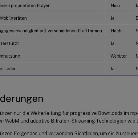
einen proprietären Player
Nein
J
 Mobilgeräten
Ja
E
gsgeschwindigkeit auf verschiedenen Plattformen
Hoch
N
nterstützt
Ja
N
ennutzung
Weniger
es Laden
Ja
N
rderungen
tützen nur die Weiterleitung für progressive Downloads im mp
en WebM und adaptive Bitraten-Streaming-Technologien wie
tützen Folgendes und verwenden Richtlinien, um sie zu steuer