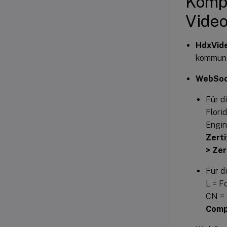
Komp
Video
HdxVide
kommuni
WebSock
Für d
Flori
Engin
Zerti
> Zer
Für di
L = F
CN = 
Compu