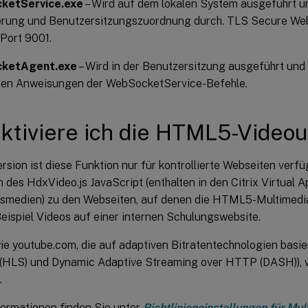
ketService.exe
– Wird auf dem lokalen System ausgeführt u
erung und Benutzersitzungszuordnung durch. TLS Secure We
 Port 9001.
ketAgent.exe
– Wird in der Benutzersitzung ausgeführt und
en Anweisungen der WebSocketService-Befehle.
ktiviere ich die HTML5-Video
ersion ist diese Funktion nur für kontrollierte Webseiten verfü
des HdxVideo.js JavaScript (enthalten in den Citrix Virtual 
onsmedien) zu den Webseiten, auf denen die HTML5-Multimedia
eispiel Videos auf einer internen Schulungswebsite.
ie youtube.com, die auf adaptiven Bitratentechnologien basie
(HLS) und Dynamic Adaptive Streaming over HTTP (DASH)), 
.
formationen finden Sie unter
Richtlinieneinstellungen für Mul