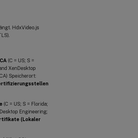
ängt. HdxVideo.js
LS).
 CA
(C = US; S =
p and XenDesktop
CA) Speicherort:
tifizierungsstellen
e
(C = US; S = Florida;
nDesktop Engineering;
tifikate (Lokaler