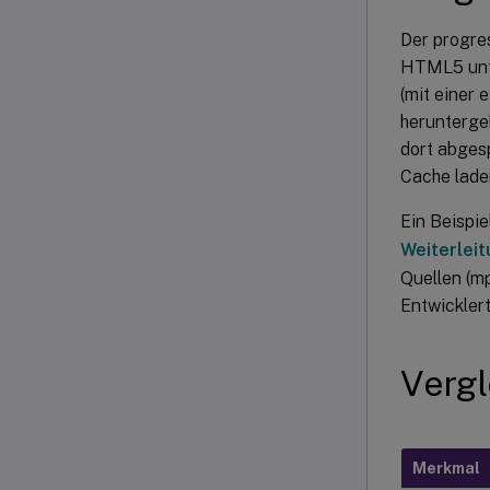
Der progre
HTML5 unte
(mit einer
herunterge
dort abges
Cache lade
Ein Beispie
Weiterlei
Quellen (m
Entwicklert
Vergl
Merkmal