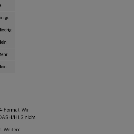
a
inige
iedrig
ein
Mehr
ein
4-Format. Wir
 DASH/HLS nicht.
n. Weitere