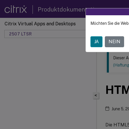
Produktdokumentation
Citrix Virtual Apps and Desktops
Möchten Sie die Web
Dieser Inhalt
2507 LTSR
JA
NEIN
Dieser A
(Haftun
HTM
<
June 5, 
Die HTML5 