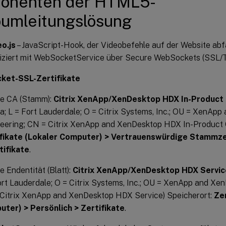
onenten der HTML5-
umleitungslösung
o.js
– JavaScript-Hook, der Videobefehle auf der Website abf
ziert mit WebSocketService über Secure WebSockets (SSL/T
et-SSL-Zertifikate
ie CA (Stamm):
Citrix XenApp/XenDesktop HDX In-Product
da; L = Fort Lauderdale; O = Citrix Systems, Inc.; OU = XenAp
eering; CN = Citrix XenApp and XenDesktop HDX In-Product 
fikate (Lokaler Computer) > Vertrauenswürdige Stammzer
tifikate
.
e Endentität (Blatt):
Citrix XenApp/XenDesktop HDX Servic
ort Lauderdale; O = Citrix Systems, Inc.; OU = XenApp and Xe
Citrix XenApp and XenDesktop HDX Service) Speicherort:
Zer
ter) > Persönlich > Zertifikate
.