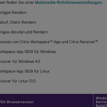
nen finden Sie unter
Multimedia-Richtlinieneinstellungen
.
eitiges Rendern
bruf, Client-Rendern
itiges Abrufen und Rendern
™
™
sionen von Citrix Workspace
-App und Citrix Receiver
:
Workspace-App 1808 für Windows
eceiver für Windows 4.5
orkspace-App 1808 für Linux
eceiver für Linux 13.5
Windo
VDA-Browserversion
Betrie
Build/