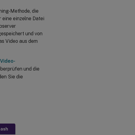
ing-Methode, die
 eine einzelne Datei
ebserver
gespeichert und von
das Video aus dem
Video-
überprüfen und die
en Sie die
lash