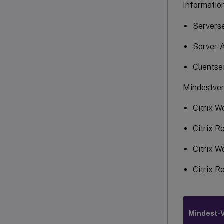
Informatio
Servers
Server-A
Clientse
Mindestver
Citrix 
Citrix R
Citrix W
Citrix R
Mindest-