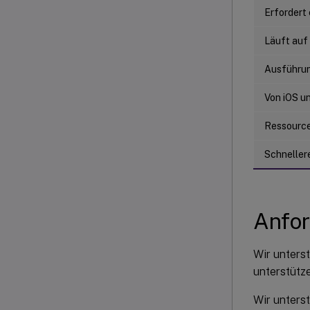
Erfordert 
Läuft auf
Ausführun
Von iOS u
Ressourc
Schneller
Anfo
Wir unters
unterstütz
Wir unters