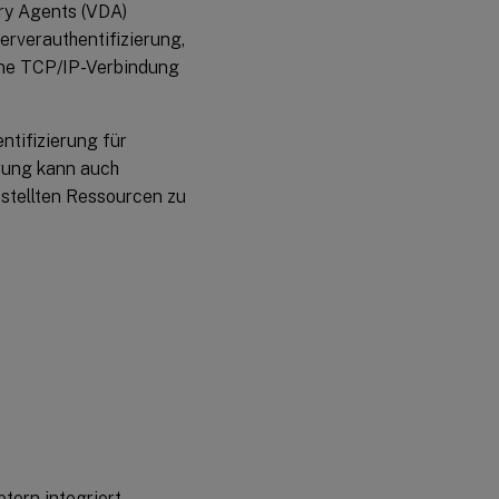
ery Agents (VDA)
erverauthentifizierung,
ine TCP/IP-Verbindung
ntifizierung für
rung kann auch
estellten Ressourcen zu
etern integriert