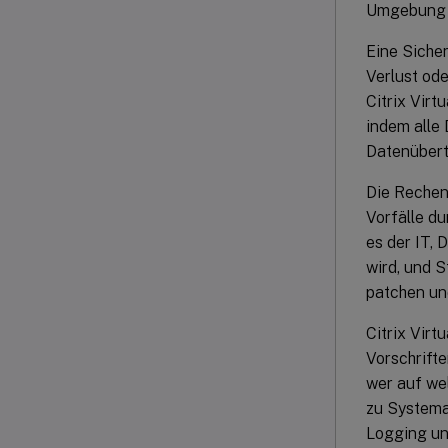
Umgebung a
Eine Sicher
Verlust od
Citrix Vir
indem alle
Datenübertr
Die Rechenz
Vorfälle d
es der IT,
wird, und 
patchen un
Citrix Virt
Vorschrifte
wer auf we
zu Systema
Logging un