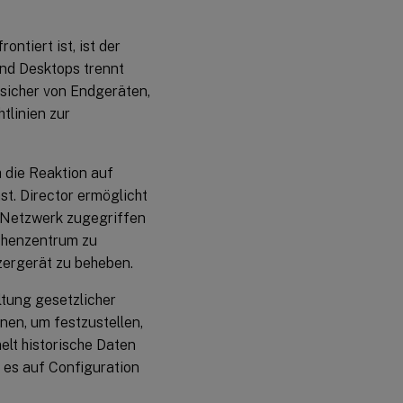
ntiert ist, ist der
nd Desktops trennt
 sicher von Endgeräten,
tlinien zur
 die Reaktion auf
t. Director ermöglicht
n Netzwerk zugegriffen
echenzentrum zu
zergerät zu beheben.
ltung gesetzlicher
nnen, um festzustellen,
lt historische Daten
 es auf Configuration