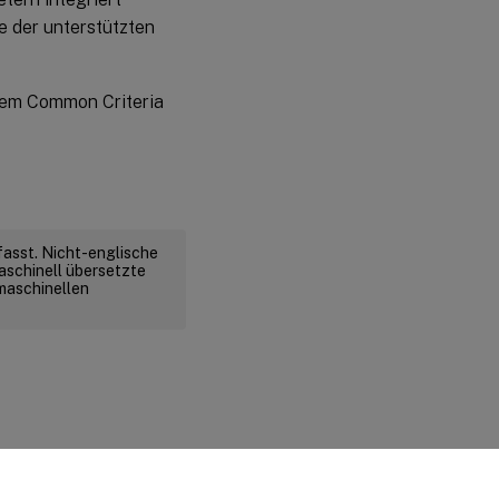
te der unterstützten
 dem Common Criteria
fasst. Nicht-englische
aschinell übersetzte
 maschinellen