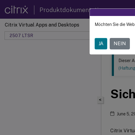
Produktdokumentation
Citrix Virtual Apps and Desktops
Möchten Sie die Web
Dieser Inhalt
2507 LTSR
JA
NEIN
Dieser A
(Haftun
Sich
<
June 5, 
Citrix Virt