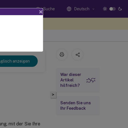
Suche
Deutsch
×
n Sie hier Feedback
glisch anzeigen
War dieser
Artikel
hilfreich?
>
Senden Sie uns
Ihr Feedback
ng, mit der Sie Ihre