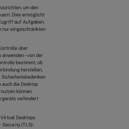
inzurichten, um den
euern. Dies ermöglicht
 Zugriff auf Aufgaben,
n nur eingeschränkten
ontrolle über
s anwenden – von der
ontrolle bestimmt, ob
rbindung herstellen,
s Sicherheitsbedenken
n auch die Desktop
 nutzen können,
rgeräts verhindert
 Virtual Desktops
r Security (TLS)-