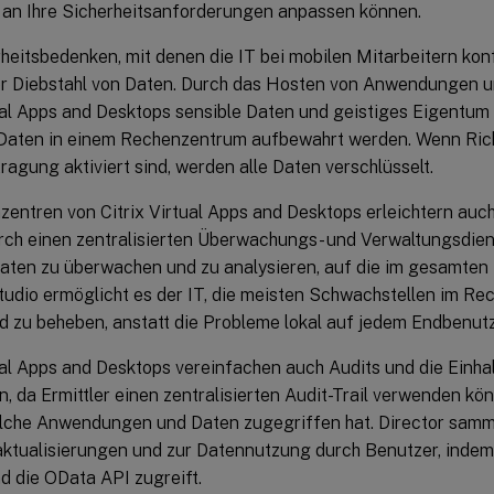
n Ihre Sicherheitsanforderungen anpassen können.
heitsbedenken, mit denen die IT bei mobilen Mitarbeitern konfro
er Diebstahl von Daten. Durch das Hosten von Anwendungen u
tual Apps and Desktops sensible Daten und geistiges Eigentum
 Daten in einem Rechenzentrum aufbewahrt werden. Wenn Rich
agung aktiviert sind, werden alle Daten verschlüsselt.
entren von Citrix Virtual Apps and Desktops erleichtern auch
urch einen zentralisierten Überwachungs- und Verwaltungsdiens
 Daten zu überwachen und zu analysieren, auf die im gesamte
Studio ermöglicht es der IT, die meisten Schwachstellen im R
d zu beheben, anstatt die Probleme lokal auf jedem Endbenut
ual Apps and Desktops vereinfachen auch Audits und die Einha
n, da Ermittler einen zentralisierten Audit-Trail verwenden kö
lche Anwendungen und Daten zugegriffen hat. Director samme
ktualisierungen und zur Datennutzung durch Benutzer, indem
d die OData API zugreift.