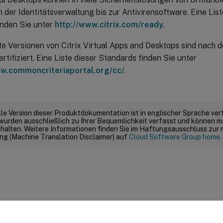
 der Identitätsverwaltung bis zur Antivirensoftware. Eine Lis
inden Sie unter
http://www.citrix.com/ready
.
e Versionen von Citrix Virtual Apps and Desktops sind nach
rtifiziert. Eine Liste dieser Standards finden Sie unter
ww.commoncriteriaportal.org/cc/
.
elle Version dieser Produktdokumentation ist in englischer Sprache ver
wurden ausschließlich zu Ihrer Bequemlichkeit verfasst und können m
thalten. Weitere Informationen finden Sie im Haftungsausschluss zur
g (Machine Translation Disclaimer) auf
Cloud Software Group home
.