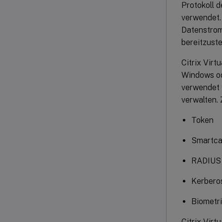
Protokoll 
verwendet. 
Datenstrom
bereitzuste
Citrix Virt
Windows od
verwendet 
verwalten.
Token
Smartca
RADIUS
Kerbero
Biometr
Citrix Virt