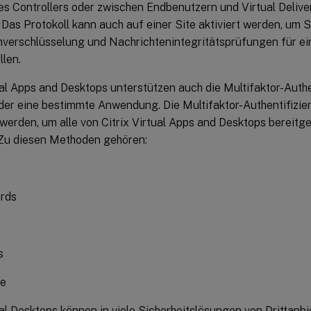
des Controllers oder zwischen Endbenutzern und Virtual Deliv
Das Protokoll kann auch auf einer Site aktiviert werden, um S
verschlüsselung und Nachrichtenintegritätsprüfungen für e
llen.
ual Apps and Desktops unterstützen auch die Multifaktor-Authe
er eine bestimmte Anwendung. Die Multifaktor-Authentifizie
werden, um alle von Citrix Virtual Apps and Desktops bereitg
 Zu diesen Methoden gehören:
rds
s
ie
ual Desktops können in viele Sicherheitslösungen von Drittanbi