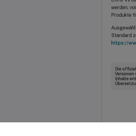
werden, von
Produkte f
Ausgewählt
Standard ze
https://w
Die offizi
Versionen 
Inhalte en
Übersetzun