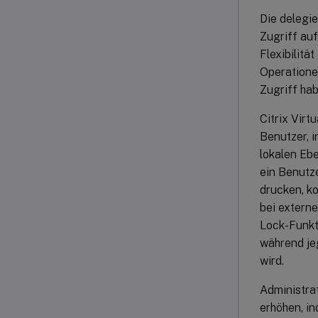
Die delegie
Zugriff auf
Flexibilitä
Operatione
Zugriff hab
Citrix Vir
Benutzer, 
lokalen Ebe
ein Benutz
drucken, k
bei extern
Lock-Funkt
während je
wird.
Administrat
erhöhen, in