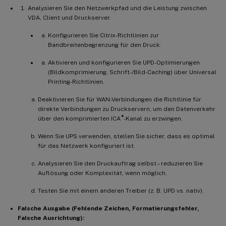
1.
  Identifizieren Sie den fehlerhaft
Analysieren Sie den Netzwerkpfad und die Leistung zwischen
1.
  Versuchen Sie
,
 den Print Spooler
-
VDA, Client und Druckserver.
1.
  Wenn der Neustart fehlschlägt ode
Konfigurieren Sie Citrix-Richtlinien zur
1.
  Identifizieren und entfernen Sie 
Bandbreitenbegrenzung für den Druck.
-
1.
  Testen Sie mit dem Citrix 
UPD
 oder
Aktivieren und konfigurieren Sie UPD-Optimierungen
-
1.
  Suchen und bereinigen Sie verwaist
(Bildkomprimierung, Schrift-/Bild-Caching) über Universal
Printing-Richtlinien.
-
**
Richtlinienkonflikte 
/
 Einstellungen
Deaktivieren Sie für WAN-Verbindungen die Richtlinie für
direkte Verbindungen zu Druckservern, um den Datenverkehr
-
**
M
ögliche Ursachen
:
**
GPO
-
Einstellung
®
über den komprimierten ICA
-Kanal zu erzwingen.
Wenn Sie UPS verwenden, stellen Sie sicher, dass es optimal
-
**
Schritte zur Fehlerbehebung
:
**
für das Netzwerk konfiguriert ist.
Analysieren Sie den Druckauftrag selbst – reduzieren Sie
1.
  Verwenden Sie den Citrix Group Po
Auflösung oder Komplexität, wenn möglich.
-
1.
  Überprüfen Sie
,
 ob die 
Richtlinien
Testen Sie mit einem anderen Treiber (z. B. UPD vs. nativ).
-
1.
  Überprüfen Sie die Richtlinienprio
-
1.
  Blockieren Sie vorübergehend die 
G
Falsche Ausgabe (Fehlende Zeichen, Formatierungsfehler,
1.
  Überprüfen Sie die Ergebnisse der
Falsche Ausrichtung):