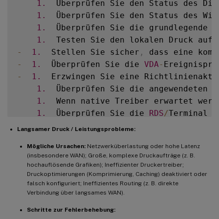
1.
  Überprüfen Sie den Status des Die
1.
  Überprüfen Sie den Status des Win
1.
  Überprüfen Sie die grundlegende N
1.
  Testen Sie den lokalen Druck auf 
-
1.
  Stellen Sie sicher
,
 dass eine komp
-
1.
  Überprüfen Sie die 
VDA
-
Ereignispro
-
1.
  Erzwingen Sie eine Richtlinienaktu
1.
  Überprüfen Sie die angewendeten R
1.
  Wenn native Treiber erwartet werd
1.
  Überprüfen Sie die 
RDS
/
Terminal S
1.
  Suchen und bereinigen Sie verwais
Langsamer Druck / Leistungsprobleme:
Mögliche Ursachen:
Netzwerküberlastung oder hohe Latenz
-
**
Druckspooler
-
Abstürze 
/
 Dienst reagi
(insbesondere WAN); Große, komplexe Druckaufträge (z. B.
hochauflösende Grafiken); Ineffizienter Druckertreiber;
-
**
M
ögliche Ursachen
:
**
 Fehlerhafter od
Druckoptimierungen (Komprimierung, Caching) deaktiviert oder
falsch konfiguriert; Ineffizientes Routing (z. B. direkte
Verbindung über langsames WAN).
-
**
Schritte zur Fehlerbehebung
:
**
Schritte zur Fehlerbehebung: