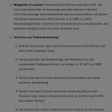
1.
  Vereinfachen Sie den auf den Benu
Mögliche Ursachen:
Fehlende Schriftarten auf dem VDA, die
vom Dokument/der Anwendung benötigt werden; Falsche
Schriftersetzung; Inkompatibilität des Druckertreibers; Problem
-
**
Treiberprobleme
(
Allgemein – Kompati
mit einem bestimmten UPD-Format (z. B. EMF vs. XPS);
Anwendungsfehler; Konflikt mit erweiterten Druckfunktionen, die
-
**
M
ögliche Ursachen
:
**
 Treiber nicht k
auf dem lokalen Client-Drucker aktiviert sind.
-
**
Schritte zur Fehlerbehebung
:
**
Schritte zur Fehlerbehebung:
-
1.
  Versuchen Sie
,
 mit Citrix 
UPD
 zu 
d
-
1.
  Überprüfen Sie
,
 ob der richtige 
Tr
Stellen Sie sicher, dass alle erforderlichen Schriftarten auf
dem VDA installiert sind.
-
1.
  Stellen Sie sicher
,
 dass die erfor
1.
  Überprüfen Sie die Herstellerdoku
Versuchen Sie, die Reihenfolge der Richtlinie für die
universelle Treiberpräferenz zu ändern (z. B. XPS vor EMF
1.
F
ühren Sie eine saubere Neuinstal
versuchen).
1.
  Überprüfen und testen Sie die Reg
1.
  Minimieren Sie die Anzahl der ins
Testen Sie das Drucken desselben Dokuments aus einer
anderen Anwendung.
Testen Sie das Drucken auf einem anderen physischen
Drucker oder einem virtuellen Drucker (z. B. Microsoft XPS
Document Writer).
Versuchen Sie, einen anderen Druckertreiber zu verwenden