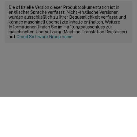
Die offizielle Version dieser Produktdokumentation ist in
englischer Sprache verfasst. Nicht-englische Versionen
wurden ausschließlich zu Ihrer Bequemlichkeit verfasst und
können maschinell übersetzte Inhalte enthalten. Weitere
Informationen finden Sie im Haftungsausschluss zur
maschinellen Übersetzung (Machine Translation Disclaimer)
auf
Cloud Software Group home
.
Feedback zur Site
Ihre Datenschutzauswahl
Datenschutz und rechtliche