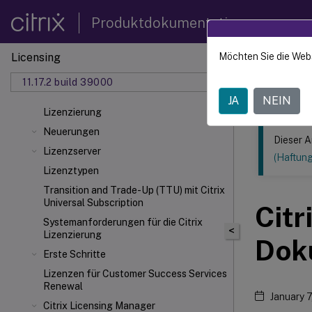
Produktdokumentation
Licensing
Möchten Sie die Web
Dieser Inhalt
11.17.2 build 39000
Lizenzi
JA
NEIN
Lizenzierung
Neuerungen
Dieser A
Lizenzserver
(Haftun
Lizenztypen
Transition and Trade-Up (TTU) mit Citrix
Universal
Subscription
Citr
Systemanforderungen für die Citrix
<
Lizenzierung
Dok
Erste Schritte
Lizenzen für Customer Success Services
Renewal
January 
Citrix Licensing Manager