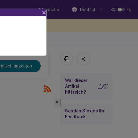
Suche
Deutsch
×
n Sie hier Feedback
glisch anzeigen
War dieser
Artikel
hilfreich?
>
Senden Sie uns Ihr
Feedback