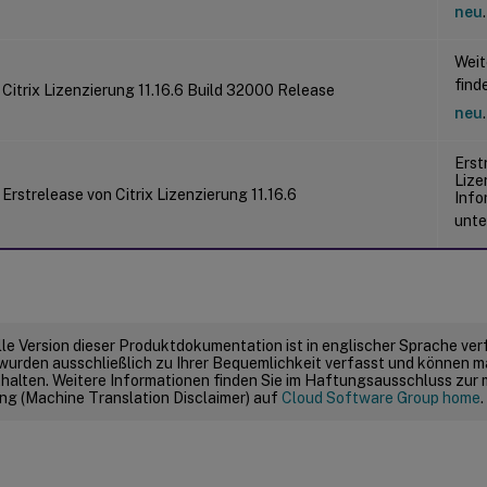
neu
.
Weit
find
Citrix Lizenzierung 11.16.6 Build 32000 Release
neu
.
Erst
Lize
Erstrelease von Citrix Lizenzierung 11.16.6
Info
unt
elle Version dieser Produktdokumentation ist in englischer Sprache ver
wurden ausschließlich zu Ihrer Bequemlichkeit verfasst und können m
thalten. Weitere Informationen finden Sie im Haftungsausschluss zur
g (Machine Translation Disclaimer) auf
Cloud Software Group home
.