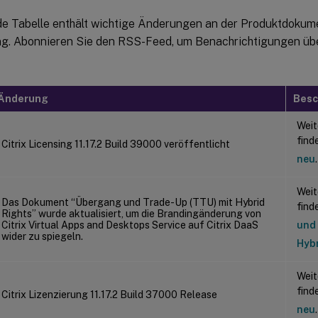
de Tabelle enthält wichtige Änderungen an der Produktdokumen
ng. Abonnieren Sie den RSS-Feed, um Benachrichtigungen üb
Änderung
Besc
Weit
find
Citrix Licensing 11.17.2 Build 39000 veröffentlicht
neu
.
Weit
Das Dokument “Übergang und Trade-Up (TTU) mit Hybrid
find
Rights” wurde aktualisiert, um die Brandingänderung von
Citrix Virtual Apps and Desktops Service auf Citrix DaaS
und 
wider zu spiegeln.
Hybr
Weit
find
Citrix Lizenzierung 11.17.2 Build 37000 Release
neu
.