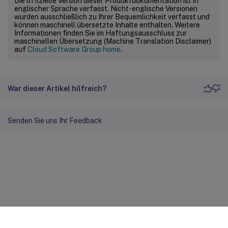
Die offizielle Version dieser Produktdokumentation ist in
englischer Sprache verfasst. Nicht-englische Versionen
wurden ausschließlich zu Ihrer Bequemlichkeit verfasst und
können maschinell übersetzte Inhalte enthalten. Weitere
Informationen finden Sie im Haftungsausschluss zur
maschinellen Übersetzung (Machine Translation Disclaimer)
auf
Cloud Software Group home
.
War dieser Artikel hilfreich?
Senden Sie uns Ihr Feedback