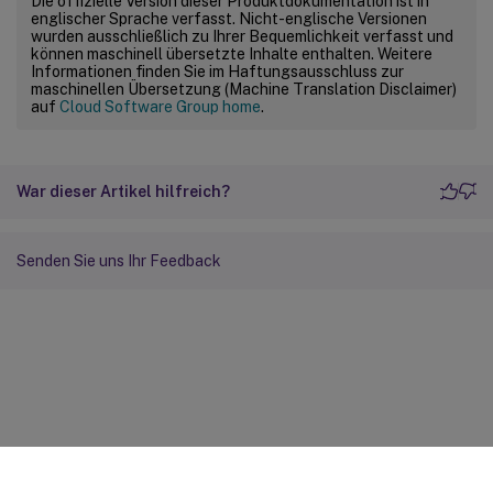
Die offizielle Version dieser Produktdokumentation ist in
englischer Sprache verfasst. Nicht-englische Versionen
wurden ausschließlich zu Ihrer Bequemlichkeit verfasst und
können maschinell übersetzte Inhalte enthalten. Weitere
Informationen finden Sie im Haftungsausschluss zur
maschinellen Übersetzung (Machine Translation Disclaimer)
auf
Cloud Software Group home
.
War dieser Artikel hilfreich?
Senden Sie uns Ihr Feedback