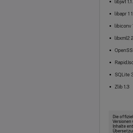
libjwt 1.1
libapr 1 
libiconv 
libxml2 2
OpenSSL
RapidJso
SQLite 3
Zlib 1.3
Die offizi
Versionen 
Inhalte en
Übersetzun