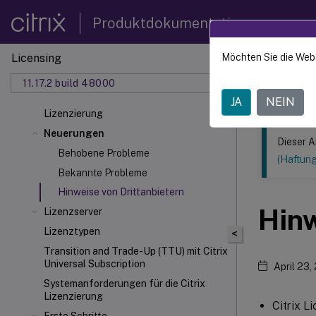
Produktdokumentation
Licensing
Möchten Sie die Web
Dieser Inhalt
11.17.2 build 48000
Lizenzi
JA
NEIN
Lizenzierung
Neuerungen
Dieser A
Behobene Probleme
(Haftun
Bekannte Probleme
Hinweise von Drittanbietern
Hinw
Lizenzserver
Lizenztypen
<
Transition and Trade-Up (TTU) mit Citrix
Universal
Subscription
April 23,
Systemanforderungen für die Citrix
Lizenzierung
Citrix L