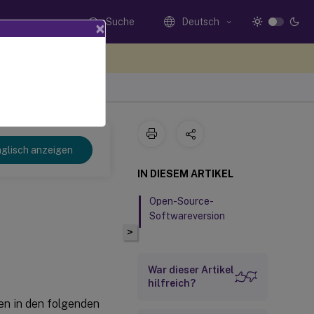
Suche
Deutsch
×
n Sie hier Feedback
glisch anzeigen
IN DIESEM ARTIKEL
Open-Source-
Softwareversion
>
War dieser Artikel
hilfreich?
 den in den folgenden