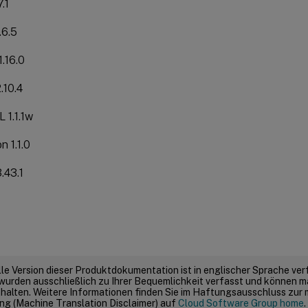
7.1
1.6.5
1.16.0
.10.4
 1.1.1w
n 1.1.0
.43.1
elle Version dieser Produktdokumentation ist in englischer Sprache ver
wurden ausschließlich zu Ihrer Bequemlichkeit verfasst und können m
thalten. Weitere Informationen finden Sie im Haftungsausschluss zur
g (Machine Translation Disclaimer) auf
Cloud Software Group home
.