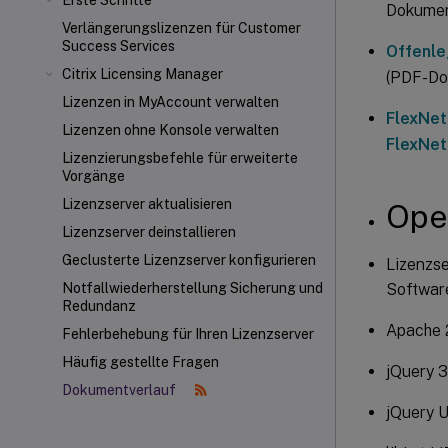
Erste Schritte
Dokument
Verlängerungslizenzen für Customer
Success Services
Offenle
Citrix Licensing Manager
(PDF-Do
Lizenzen in MyAccount verwalten
FlexNet
Lizenzen ohne Konsole verwalten
FlexNet 
Lizenzierungsbefehle für erweiterte
Vorgänge
Lizenzserver aktualisieren
Ope
Lizenzserver deinstallieren
Geclusterte Lizenzserver konfigurieren
Lizenzse
Softwar
Notfallwiederherstellung Sicherung und
Redundanz
Apache 
Fehlerbehebung für Ihren Lizenzserver
Häufig gestellte Fragen
jQuery 3
Dokumentverlauf
jQuery UI