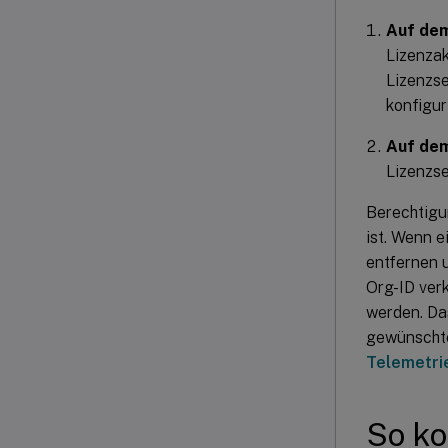
Auf dem
Lizenzak
Lizenzse
konfiguri
Auf dem
Lizenzs
Berechtigu
ist. Wenn 
entfernen u
Org-ID verk
werden. Das
gewünschte
Telemetri
So ko