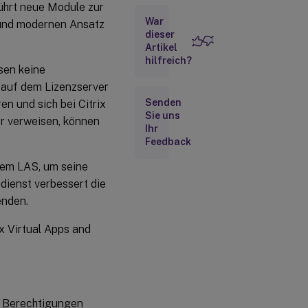
ührt neue Module zur
War
Deaktivieren von
n und modernen Ansatz
LAS-
dieser
Statuswarnungen
Artikel
hilfreich?
sen keine
 auf dem Lizenzserver
Senden
en und sich bei Citrix
Sie uns
er verweisen, können
Ihr
Feedback
dem LAS, um seine
dienst verbessert die
enden.
x Virtual Apps and
n Berechtigungen