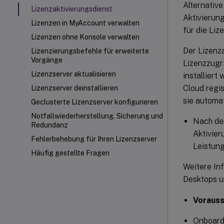
Alternative
Lizenzaktivierungsdienst
Aktivierun
Lizenzen in MyAccount verwalten
für die Liz
Lizenzen ohne Konsole verwalten
Der Lizenza
Lizenzierungsbefehle für erweiterte
Vorgänge
Lizenzzugr
Lizenzserver aktualisieren
installiert
Cloud regi
Lizenzserver deinstallieren
sie automat
Geclusterte Lizenzserver konfigurieren
Notfallwiederherstellung, Sicherung und
Nach der
Redundanz
Aktivier
Fehlerbehebung für Ihren Lizenzserver
Leistung
Häufig gestellte Fragen
Weitere In
Desktops 
Voraus
Onboardi