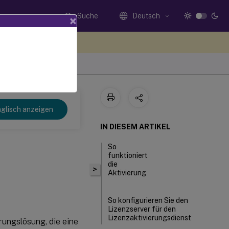
Suche
Deutsch
×
n Sie hier Feedback
glisch anzeigen
IN DIESEM ARTIKEL
So
funktioniert
die
>
Aktivierung
So konfigurieren Sie den
Lizenzserver für den
Lizenzaktivierungsdienst
rungslösung, die eine