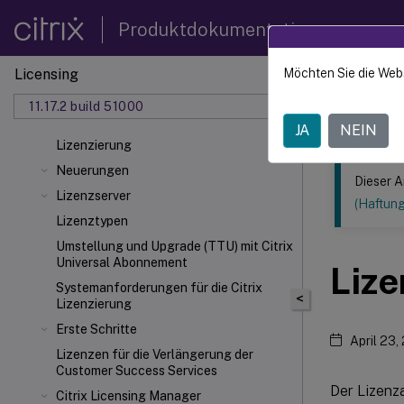
Produktdokumentation
Licensing
Möchten Sie die Web
Dieser Inhalt
11.17.2 build 51000
Lizenzi
JA
NEIN
Lizenzierung
Neuerungen
Dieser A
Lizenzserver
(Haftun
Lizenztypen
Umstellung und Upgrade (TTU) mit Citrix
Universal
Abonnement
Lize
Systemanforderungen für die Citrix
<
Lizenzierung
Erste Schritte
April 23,
Lizenzen für die Verlängerung der
Customer Success Services
Der Lizenza
Citrix Licensing Manager