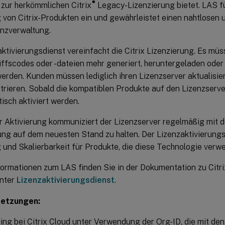
®
 zur herkömmlichen Citrix
Legacy-Lizenzierung bietet. LAS f
g von Citrix-Produkten ein und gewährleistet einen nahtlose
enzverwaltung.
ktivierungsdienst vereinfacht die Citrix Lizenzierung. Es müs
iffscodes oder -dateien mehr generiert, heruntergeladen oder
 werden. Kunden müssen lediglich ihren Lizenzserver aktualisier
strieren. Sobald die kompatiblen Produkte auf den Lizenzserv
isch aktiviert werden.
 Aktivierung kommuniziert der Lizenzserver regelmäßig mit 
ung auf dem neuesten Stand zu halten. Der Lizenzaktivierungs
 und Skalierbarkeit für Produkte, die diese Technologie verw
formationen zum LAS finden Sie in der Dokumentation zu Citri
unter
Lizenzaktivierungsdienst
.
setzungen:
ng bei Citrix Cloud unter Verwendung der Org-ID, die mit de