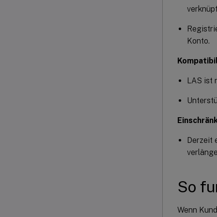
verknüpf
Registri
Konto.
Kompatibil
LAS ist 
Unterstü
Einschrän
Derzeit 
verläng
So fu
Wenn Kunden