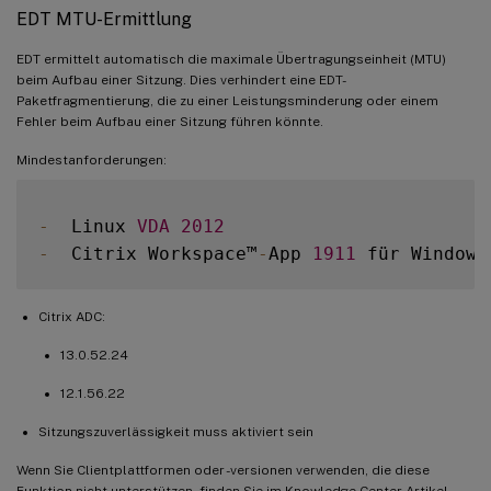
EDT MTU-Ermittlung
EDT ermittelt automatisch die maximale Übertragungseinheit (MTU)
beim Aufbau einer Sitzung. Dies verhindert eine EDT-
Paketfragmentierung, die zu einer Leistungsminderung oder einem
Fehler beim Aufbau einer Sitzung führen könnte.
Mindestanforderungen:
-
  Linux 
VDA
2012
-
  Citrix Workspace™
-
App 
1911
Citrix ADC:
13.0.52.24
12.1.56.22
Sitzungszuverlässigkeit muss aktiviert sein
Wenn Sie Clientplattformen oder -versionen verwenden, die diese
Funktion nicht unterstützen, finden Sie im Knowledge Center-Artikel