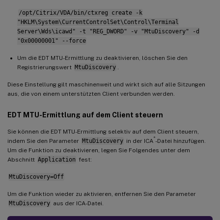
/opt/Citrix/VDA/bin/ctxreg create -k
"HKLM\System\CurrentControlSet\Control\Terminal
Server\Wds\icawd" -t "REG_DWORD" -v "MtuDiscovery" -d
"0x00000001" --force
Um die EDT MTU-Ermittlung zu deaktivieren, löschen Sie den
Registrierungswert
MtuDiscovery
.
Diese Einstellung gilt maschinenweit und wirkt sich auf alle Sitzungen
aus, die von einem unterstützten Client verbunden werden.
EDT MTU-Ermittlung auf dem Client steuern
Sie können die EDT MTU-Ermittlung selektiv auf dem Client steuern,
®
indem Sie den Parameter
MtuDiscovery
in der ICA
-Datei hinzufügen.
Um die Funktion zu deaktivieren, legen Sie Folgendes unter dem
Abschnitt
Application
fest:
MtuDiscovery=Off
Um die Funktion wieder zu aktivieren, entfernen Sie den Parameter
MtuDiscovery
aus der ICA-Datei.