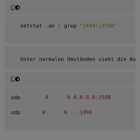
-
  netstat 
-
an 
|
 grep 
"1494\|2598"
-
  Unter normalen Umständen sieht die Aus
udp        
0
0
0.0
.0
.0
:
2598
udp       
0
0
:
:
:
1494