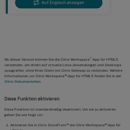
Auf Englisch anzeigen
Unterstützung für die Citrix
™
Workspace
-App für HTML5
™
Ab dieser Version können Sie die Citrix Workspace
-App für HTML5
verwenden, um direkt auf virtuelle Linux-Anwendungen und -Desktops
zuzugreifen, ohne Ihren Client mit Citrix Gateway zu verbinden. Weitere
™
Informationen zur Citrix Workspace
-App für HTML5 finden Sie in der
Citrix-Dokumentation
.
Diese Funktion aktivieren
Diese Funktion ist standardmäßig deaktiviert. Um sie zu aktivieren,
gehen Sie wie folgt vor:
™
™
Aktivieren Sie in Citrix StoreFront
die Citrix Workspace
-App für