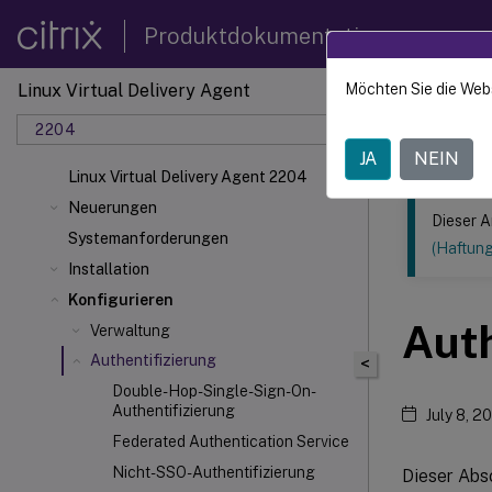
Produktdokumentation
Linux Virtual Delivery Agent
Möchten Sie die Web
Dieser Inhalt
2204
Linux V
JA
NEIN
Linux Virtual Delivery Agent 2204
Neuerungen
Dieser A
Systemanforderungen
(Haftun
Installation
Konfigurieren
Auth
Verwaltung
Authentifizierung
<
Double-Hop-Single-Sign-On-
Authentifizierung
July 8, 2
Federated Authentication Service
Nicht-SSO-Authentifizierung
Dieser Abs