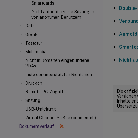
Smartcards
Double-
Nicht authentifizierte Sitzungen
von anonymen Benutzern
Verbund
Datei
Anmelde
Grafik
Tastatur
Smartc
Multimedia
Nicht a
Nicht in Domänen eingebundene
VDAs
Liste der unterstützten Richtlinien
Drucken
Die offizi
Remote-PC-Zugriff
Versionen 
Sitzung
Inhalte en
Übersetzun
USB-Umleitung
Virtual Channel SDK (experimentell)
Dokumentverlauf