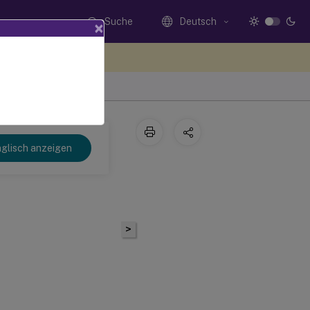
Suche
Deutsch
×
n Sie hier Feedback
glisch anzeigen
>