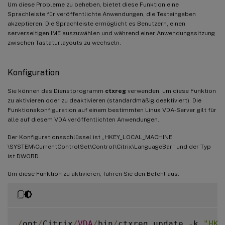
Um diese Probleme zu beheben, bietet diese Funktion eine
Sprachleiste für veröffentlichte Anwendungen, die Texteingaben
akzeptieren. Die Sprachleiste ermöglicht es Benutzern, einen
serverseitigen IME auszuwählen und während einer Anwendungssitzung
zwischen Tastaturlayouts zu wechseln.
Konfiguration
Sie können das Dienstprogramm
ctxreg
verwenden, um diese Funktion
zu aktivieren oder zu deaktivieren (standardmäßig deaktiviert). Die
Funktionskonfiguration auf einem bestimmten Linux VDA-Server gilt für
alle auf diesem VDA veröffentlichten Anwendungen.
Der Konfigurationsschlüssel ist „HKEY_LOCAL_MACHINE
\SYSTEM\CurrentControlSet\Control\Citrix\LanguageBar“ und der Typ
ist DWORD.
Um diese Funktion zu aktivieren, führen Sie den Befehl aus:
/
opt
/
Citrix
/
VDA
/
bin
/
ctxreg update 
-
k 
"HKE