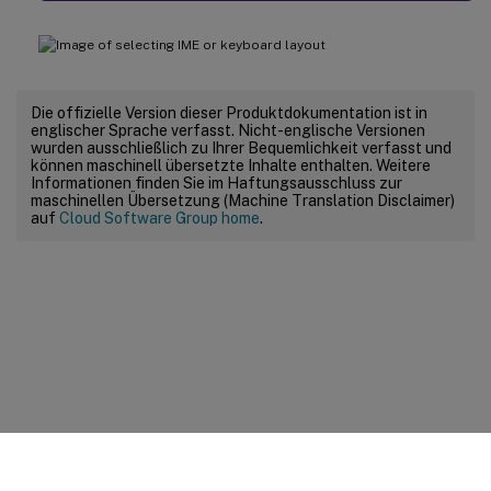
Die offizielle Version dieser Produktdokumentation ist in
englischer Sprache verfasst. Nicht-englische Versionen
wurden ausschließlich zu Ihrer Bequemlichkeit verfasst und
können maschinell übersetzte Inhalte enthalten. Weitere
Informationen finden Sie im Haftungsausschluss zur
maschinellen Übersetzung (Machine Translation Disclaimer)
auf
Cloud Software Group home
.