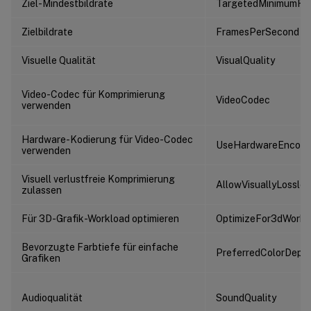
Ziel-Mindestbildrate
TargetedMinimumFr
Zielbildrate
FramesPerSecond
Visuelle Qualität
VisualQuality
Video-Codec für Komprimierung
VideoCodec
verwenden
Hardware-Kodierung für Video-Codec
UseHardwareEncodi
verwenden
Visuell verlustfreie Komprimierung
AllowVisuallyLossle
zulassen
Für 3D-Grafik-Workload optimieren
OptimizeFor3dWorkl
Bevorzugte Farbtiefe für einfache
PreferredColorDept
Grafiken
Audioqualität
SoundQuality