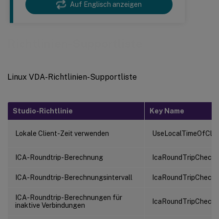
Auf Englisch anzeigen
Richtlinien-Supportliste
Linux VDA-Richtlinien-Supportliste
Studio-Richtlinie
Key Name
Lokale Client-Zeit verwenden
UseLocalTimeOfClie
ICA-Roundtrip-Berechnung
IcaRoundTripCheck
ICA-Roundtrip-Berechnungsintervall
IcaRoundTripCheckP
ICA-Roundtrip-Berechnungen für
IcaRoundTripCheck
inaktive Verbindungen