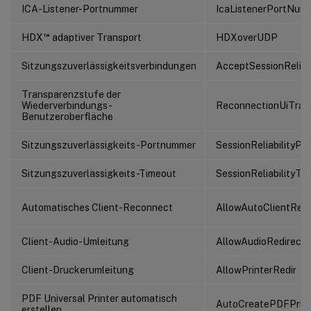
ICA-Listener-Portnummer
IcaListenerPortNum
™
HDX
adaptiver Transport
HDXoverUDP
Sitzungszuverlässigkeitsverbindungen
AcceptSessionReliab
Transparenzstufe der
Wiederverbindungs-
ReconnectionUiTran
Benutzeroberfläche
Sitzungszuverlässigkeits-Portnummer
SessionReliabilityPor
Sitzungszuverlässigkeits-Timeout
SessionReliabilityTi
Automatisches Client-Reconnect
AllowAutoClientRec
Client-Audio-Umleitung
AllowAudioRedirecti
Client-Druckerumleitung
AllowPrinterRedir
PDF Universal Printer automatisch
AutoCreatePDFPrint
erstellen