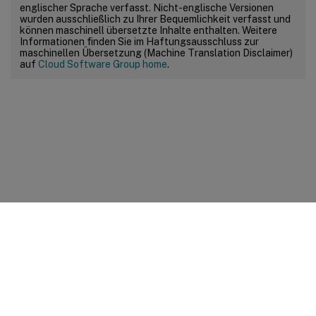
englischer Sprache verfasst. Nicht-englische Versionen
wurden ausschließlich zu Ihrer Bequemlichkeit verfasst und
können maschinell übersetzte Inhalte enthalten. Weitere
Informationen finden Sie im Haftungsausschluss zur
maschinellen Übersetzung (Machine Translation Disclaimer)
auf
Cloud Software Group home
.
Feedback zur Site
Ihre Datenschutzauswahl
Datenschutz und rechtliche
Bestimmungen
Cookie-Einstellungen
docs.cloud.com
© 1999-
2026
Cloud Software Group, Inc. All rights reserved.