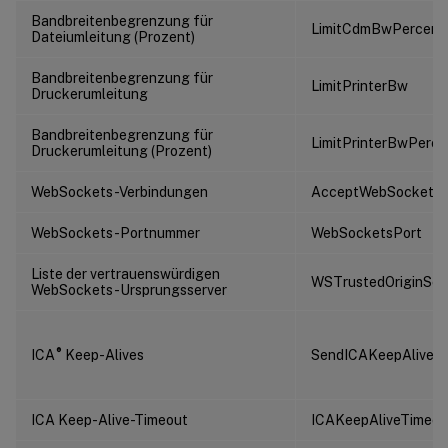
Bandbreitenbegrenzung für
LimitCdmBwPercent
Dateiumleitung (Prozent)
Bandbreitenbegrenzung für
LimitPrinterBw
Druckerumleitung
Bandbreitenbegrenzung für
LimitPrinterBwPerce
Druckerumleitung (Prozent)
WebSockets-Verbindungen
AcceptWebSocketsC
WebSockets-Portnummer
WebSocketsPort
Liste der vertrauenswürdigen
WSTrustedOriginServ
WebSockets-Ursprungsserver
®
ICA
Keep-Alives
SendICAKeepAlives
ICA Keep-Alive-Timeout
ICAKeepAliveTimeou