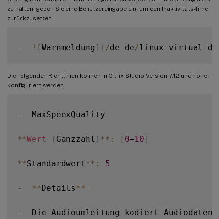
zu halten, geben Sie eine Benutzereingabe ein, um den Inaktivitäts-Timer
zurückzusetzen.
-
!
[
Warnmeldung
]
(
/
de
-
de
/
linux
-
virtual
-
de
Die folgenden Richtlinien können in Citrix Studio Version 7.12 und höher
konfiguriert werden.
-
  MaxSpeexQuality

**
Wert
(
Ganzzahl
)
**
:
[
0
–
10
]
**
Standardwert
**
:
5
-
**
Details
**
:
-
  Die Audioumleitung kodiert Audiodaten 