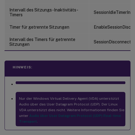
Intervall des Sitzungs-Inaktivitäts-
SessionIdleTimerInte
Timers
Timer für getrennte Sitzungen
EnableSessionDisco
Intervall des Timers für getrennte
SessionDisconnectT
Sitzungen
HINWEIS:
Nur der Windows Virtual Delivery Agent (VDA) unterstützt
Audio über das User Datagram Protocol (UDP). Der Linux
VDA unterstützt dies nicht. Weitere Informationen finden Sie
unter
Audio über User Datagram Protocol (UDP) Real-time
Transport
.