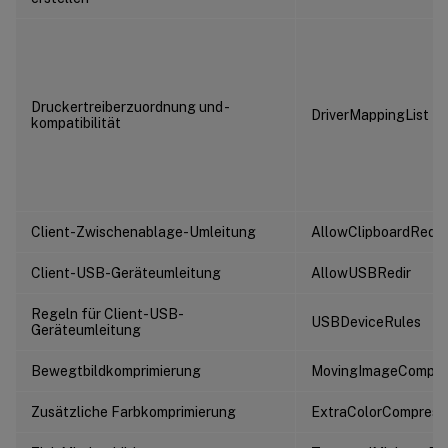
Druckertreiberzuordnung und -
DriverMappingList
kompatibilität
Client-Zwischenablage-Umleitung
AllowClipboardRedir
Client-USB-Geräteumleitung
AllowUSBRedir
Regeln für Client-USB-
USBDeviceRules
Geräteumleitung
Bewegtbildkomprimierung
MovingImageCompres
Zusätzliche Farbkomprimierung
ExtraColorCompress