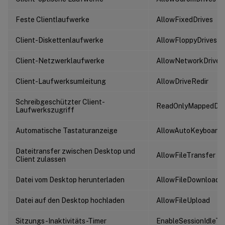
Feste Clientlaufwerke
AllowFixedDrives
Client-Diskettenlaufwerke
AllowFloppyDrives
Client-Netzwerklaufwerke
AllowNetworkDrives
Client-Laufwerksumleitung
AllowDriveRedir
Schreibgeschützter Client-
ReadOnlyMappedDri
Laufwerkszugriff
Automatische Tastaturanzeige
AllowAutoKeyboard
Dateitransfer zwischen Desktop und
AllowFileTransfer
Client zulassen
Datei vom Desktop herunterladen
AllowFileDownload
Datei auf den Desktop hochladen
AllowFileUpload
Sitzungs-Inaktivitäts-Timer
EnableSessionIdleTi