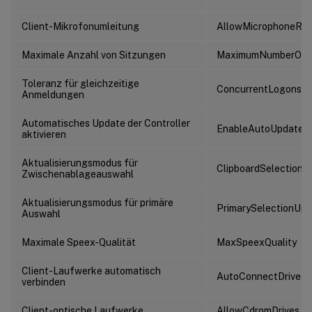
Client-Mikrofonumleitung
AllowMicrophoneRed
Maximale Anzahl von Sitzungen
MaximumNumberOfS
Toleranz für gleichzeitige
ConcurrentLogonsTo
Anmeldungen
Automatisches Update der Controller
EnableAutoUpdateOf
aktivieren
Aktualisierungsmodus für
ClipboardSelection
Zwischenablageauswahl
Aktualisierungsmodus für primäre
PrimarySelectionUp
Auswahl
Maximale Speex-Qualität
MaxSpeexQuality
Client-Laufwerke automatisch
AutoConnectDrives
verbinden
Client-optische Laufwerke
AllowCdromDrives