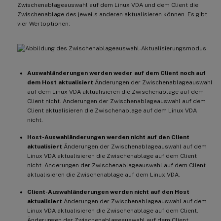
Zwischenablageauswahl auf dem Linux VDA und dem Client die
Diese Richtlinie steuert
,
 ob Änderungen d
Zwischenablage des jeweils anderen aktualisieren können. Es gibt
vier Wertoptionen:
!
[
Abbildung des Aktualisierungsmodus für 
-
**
Auswahländerungen werden weder auf d
Änderungen der primären Auswahl auf dem L
Auswahländerungen werden weder auf dem Client noch auf
dem Host aktualisiert
Änderungen der Zwischenablageauswahl
-
auf dem Linux VDA aktualisieren die Zwischenablage auf dem
**
Host
-
Auswahländerungen werden nicht 
Client nicht. Änderungen der Zwischenablageauswahl auf dem
Änderungen der primären Auswahl auf dem L
Client aktualisieren die Zwischenablage auf dem Linux VDA
nicht.
-
**
Client
-
Auswahländerungen werden nich
Host-Auswahländerungen werden nicht auf den Client
Änderungen der primären Auswahl auf dem L
aktualisiert
Änderungen der Zwischenablageauswahl auf dem
Linux VDA aktualisieren die Zwischenablage auf dem Client
nicht. Änderungen der Zwischenablageauswahl auf dem Client
-
**
Auswahländerungen werden sowohl auf 
aktualisieren die Zwischenablage auf dem Linux VDA.
Änderungen der primären Auswahl auf dem L
Client-Auswahländerungen werden nicht auf den Host
aktualisiert
Änderungen der Zwischenablageauswahl auf dem
**
Verwandte Einstellung
**
:
Linux VDA aktualisieren die Zwischenablage auf dem Client.
Änderungen der Zwischenablageauswahl auf dem Client