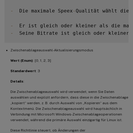
-
  Die maximale Speex
-
Qualität wählt die 
-
  Er ist gleich oder kleiner als die max
-
  Seine Bitrate ist gleich oder kleiner 
-
**
Verwandte Einstellungen
**
:
 Audioqual
Zwischenablageauswahl-Aktualisierungsmodus
Wert (Enum)
: [0, 1, 2, 3]
-
  PrimarySelectionUpdateMode

Standardwert
: 3
**
Wert
(
Enum
)
**
:
[
0
,
1
,
2
,
3
]
Details
:
**
Die Zwischenablageauswahl wird verwendet, wenn Sie Daten
Standardwert
**
:
3
auswählen und explizit anfordern, dass diese in die Zwischenablage
„kopiert“ werden, z. B. durch Auswahl von „Kopieren“ aus dem
**
Details
**
:
Kontextmenü. Die Zwischenablageauswahl wird hauptsächlich in
Verbindung mit Microsoft Windows-Zwischenablageoperationen
verwendet, während die primäre Auswahl einzigartig für Linux ist.
Die primäre Auswahl wird verwendet
,
 wenn 
Diese Richtlinie steuert, ob Änderungen der