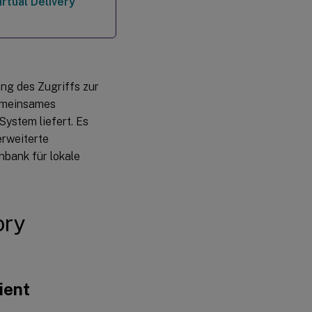
irtual Delivery
ung des Zugriffs zur
gemeinsames
ystem liefert. Es
erweiterte
nbank für lokale
ory
ient