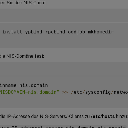
en Sie den NIS-Client:
 install ypbind rpcbind oddjob
-
mkhomedir

die NIS-Domäne fest:
inname nis
.
domain

NISDOMAIN=nis.domain"
>>
/
etc
/
sysconfig
/
netwo
die IP-Adresse des NIS-Servers/-Clients zu
/etc/hosts
hinzu: