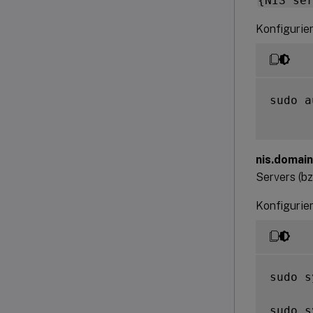
{NIS se
Konfigurie
sudo a
nis.domain
Servers (bz
Konfigurier
sudo s
sudo s