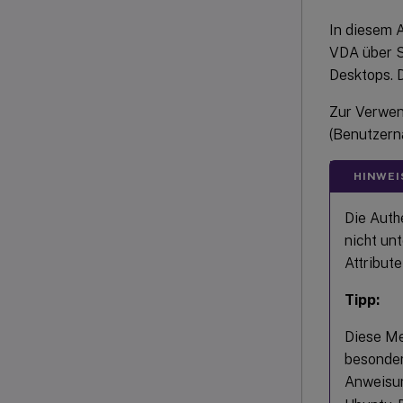
In diesem A
VDA über S
Desktops. 
Zur Verwen
(Benutzern
HINWEI
Die Auth
nicht un
Attribut
Tipp:
Diese Me
besonder
Anweisu