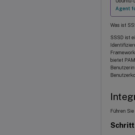
Ubuntu-D
Agent f
Was ist S
SSSD ist e
Identifizi
Framework,
bietet PAM
Benutzerin
Benutzerko
Integ
Führen Sie 
Schritt