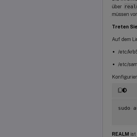
über
real
müssen vor
Treten Sie
Auf dem Li
/etc/krb
/etc/sa
Konfigurie
sudo a
REALM
ist