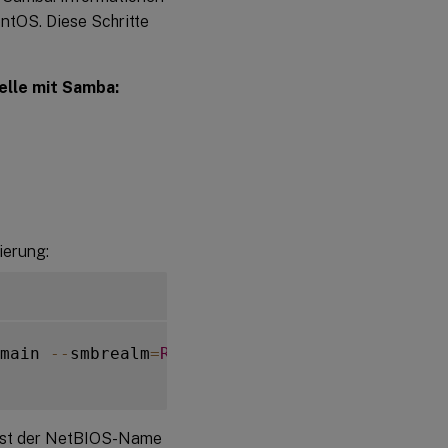
ntOS. Diese Schritte
elle mit Samba:
ierung:
main 
--
smbrealm
=
REALM
--
krb5realm
=
REALM
--
kr
st der NetBIOS-Name