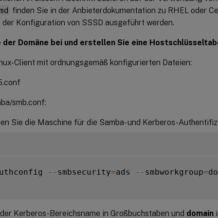
md
finden Sie in der Anbieterdokumentation zu RHEL oder Ce
 der Konfiguration von SSSD ausgeführt werden.
 der Domäne bei und erstellen Sie eine Hostschlüsseltab
nux-Client mit ordnungsgemäß konfigurierten Dateien:
5.conf
mba/smb.conf:
ren Sie die Maschine für die Samba- und Kerberos-Authentifiz
uthconfig 
--
smbsecurity
=
ads 
--
smbworkgroup
=
do
 der Kerberos-Bereichsname in Großbuchstaben und
domain
i