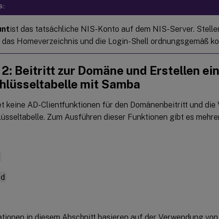
S:
unt
ist das tatsächliche NIS-Konto auf dem NIS-Server. Stellen
, das Homeverzeichnis und die Login-Shell ordnungsgemäß kon
 2: Beitritt zur Domäne und Erstellen ei
hlüsseltabelle mit Samba
t keine AD-Clientfunktionen für den Domänenbeitritt und die
üsseltabelle. Zum Ausführen dieser Funktionen gibt es mehr
d
nd
ationen in diesem Abschnitt basieren auf der Verwendung vo