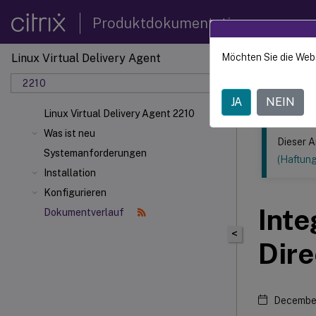
Produktdokumentation
Linux Virtual Delivery Agent
Möchten Sie die Web
Dieser Inhalt
2210
Linux V
JA
NEIN
Linux Virtual Delivery Agent 2210
Was ist neu
Dieser A
Systemanforderungen
(Haftun
Installation
Konfigurieren
Inte
Dokumentverlauf
<
Dire
December