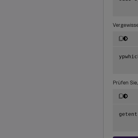
Vergewisser
ypwhich
Prüfen Sie
getent