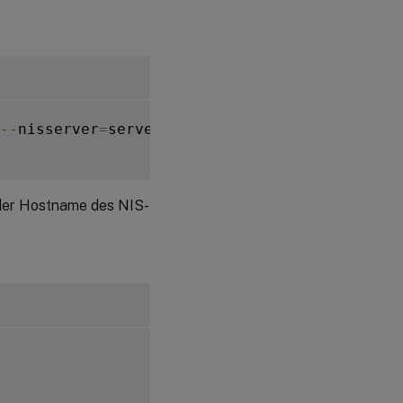
--
nisserver
=
server
.
nis
.
domain 
--
enablemkhome
der Hostname des NIS-