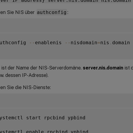
rver IP address} server.nis.domain nis.domain
ren Sie NIS über
authconfig
:
uthconfig 
--
enablenis 
--
nisdomain
=
nis
.
domain 
ist der Name der NIS-Serverdomäne.
server.nis.domain
ist 
w. dessen IP-Adresse).
en Sie die NIS-Dienste:
ystemctl start rpcbind ypbind

ystemctl enable rpcbind ypbind
