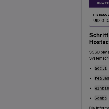
HINWEI
nisacco
UID, GID
Schritt
Hostsc
SSSD biete
Systemschl
adcli
realm
Winbi
Samba
Die Inform