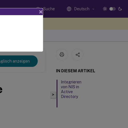
Suche
Deutsch
×
n Sie hier Feedback
glisch anzeigen
IN DIESEM ARTIKEL
Integrieren
e
von NIS in
Active
>
Directory