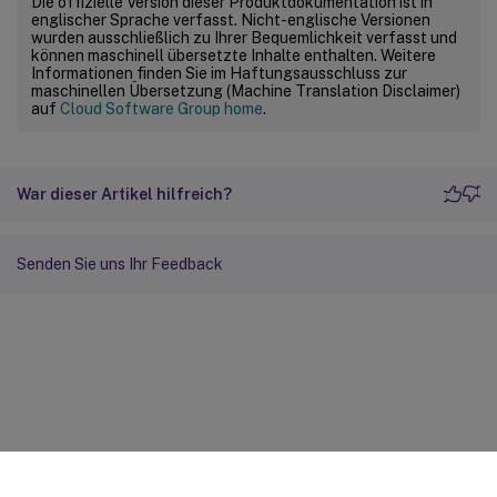
Die offizielle Version dieser Produktdokumentation ist in
englischer Sprache verfasst. Nicht-englische Versionen
wurden ausschließlich zu Ihrer Bequemlichkeit verfasst und
können maschinell übersetzte Inhalte enthalten. Weitere
Informationen finden Sie im Haftungsausschluss zur
maschinellen Übersetzung (Machine Translation Disclaimer)
auf
Cloud Software Group home
.
War dieser Artikel hilfreich?
Senden Sie uns Ihr Feedback