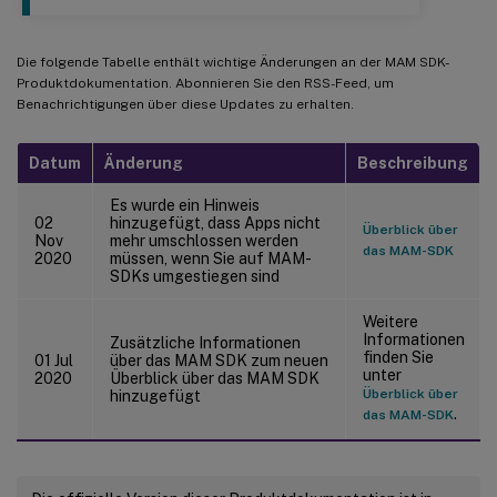
Die folgende Tabelle enthält wichtige Änderungen an der MAM SDK-
Produktdokumentation. Abonnieren Sie den RSS-Feed, um
Benachrichtigungen über diese Updates zu erhalten.
Datum
Änderung
Beschreibung
Es wurde ein Hinweis
02
hinzugefügt, dass Apps nicht
Überblick über
Nov
mehr umschlossen werden
das MAM-SDK
2020
müssen, wenn Sie auf MAM-
SDKs umgestiegen sind
Weitere
Informationen
Zusätzliche Informationen
finden Sie
01 Jul
über das MAM SDK zum neuen
unter
2020
Überblick über das MAM SDK
Überblick über
hinzugefügt
.
das MAM-SDK