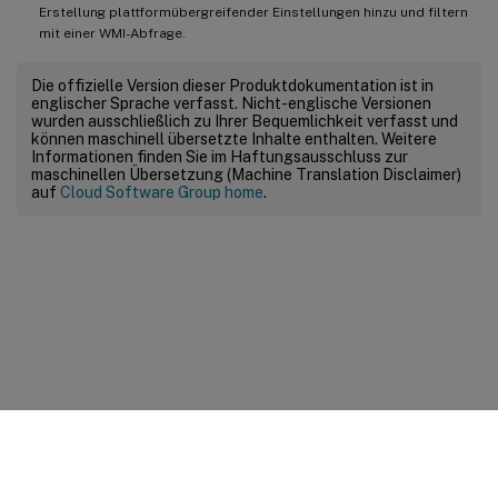
Erstellung plattformübergreifender Einstellungen hinzu und filtern
mit einer WMI-Abfrage.
Die offizielle Version dieser Produktdokumentation ist in
englischer Sprache verfasst. Nicht-englische Versionen
wurden ausschließlich zu Ihrer Bequemlichkeit verfasst und
können maschinell übersetzte Inhalte enthalten. Weitere
Informationen finden Sie im Haftungsausschluss zur
maschinellen Übersetzung (Machine Translation Disclaimer)
auf
Cloud Software Group home
.