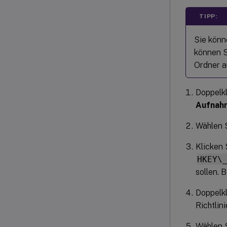
TIPP:
Sie könn
können S
Ordner 
Doppelkl
Aufnah
Wählen 
Klicken 
HKEY\
sollen. B
Doppelkl
Richtlin
Wählen 