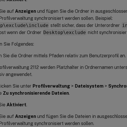
Sie auf
Anzeigen
und fügen Sie die Ordner in ausgeschlossen
Profilverwaltung synchronisiert werden sollen. Beispiel:
op\exclude\include
stellt sicher, dass der Unterordner
i
lbst wenn der Ordner
Desktop\exclude
nicht synchronisier
n Sie Folgendes:
 Sie die Ordner mittels Pfaden relativ zum Benutzerprofil an.
ofilverwaltung 2112 werden Platzhalter in Ordnernamen unterst
siv angewendet.
icken Sie unter
Profilverwaltung
>
Dateisystem
>
Synchro
ie
Zu synchronisierende Dateien
.
Sie
Aktiviert
.
Sie auf
Anzeigen
und fügen Sie die Dateien in ausgeschlosse
Profilverwaltung synchronisiert werden sollen.