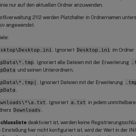
linie nur auf den aktuellen Ordner anzuwenden.
ofilverwaltung 2112 werden Platzhalter in Ordnernamen unterst
siv angewendet.
ele:
esktop\Desktop.ini
. Ignoriert
Desktop.ini
im Ordner
ppData\*.tmp
. Ignoriert alle Dateien mit der Erweiterung
.
ppData
und seinen Unterordnern.
ppData\*.tmp|
. Ignoriert Dateien mit der Erweiterung
.tm
ppData
.
ownloads\*\a.txt
. Ignoriert
a.txt
in jedem unmittelbare
dners
Downloads
.
chlussliste
deaktiviert ist, werden keine Registrierungsschl
Einstellung hier nicht konfiguriert ist, wird der Wert in der I