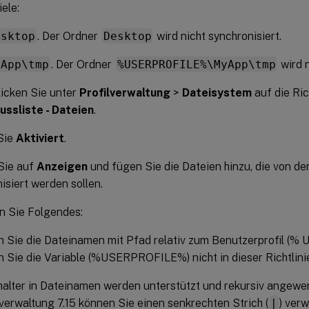
ele:
esktop
. Der Ordner
Desktop
wird nicht synchronisiert.
yApp\tmp
. Der Ordner
%USERPROFILE%\MyApp\tmp
wird n
icken Sie unter
Profilverwaltung
>
Dateisystem
auf die Ric
ussliste - Dateien
.
Sie
Aktiviert
.
Sie auf
Anzeigen
und fügen Sie die Dateien hinzu, die von der
isiert werden sollen.
n Sie Folgendes:
 Sie die Dateinamen mit Pfad relativ zum Benutzerprofil (
 Sie die Variable (%USERPROFILE%) nicht in dieser Richtlinie
halter in Dateinamen werden unterstützt und rekursiv angewe
lverwaltung 7.15 können Sie einen senkrechten Strich (
|
) ver