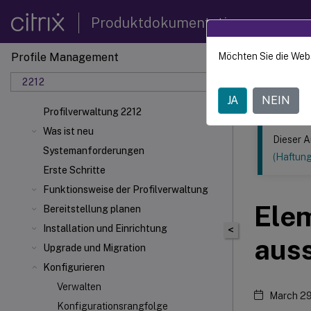
Produktdokumentation
Profile Management
Möchten Sie die Web
Dieser Inhalt
2212
Profilv
JA
NEIN
Profilverwaltung 2212
Was ist neu
Dieser A
Systemanforderungen
(Haftun
Erste Schritte
Funktionsweise der Profilverwaltung
Ele
Bereitstellung planen
Installation und Einrichtung
<
aus
Upgrade und Migration
Konfigurieren
Verwalten
March 29
Konfigurationsrangfolge