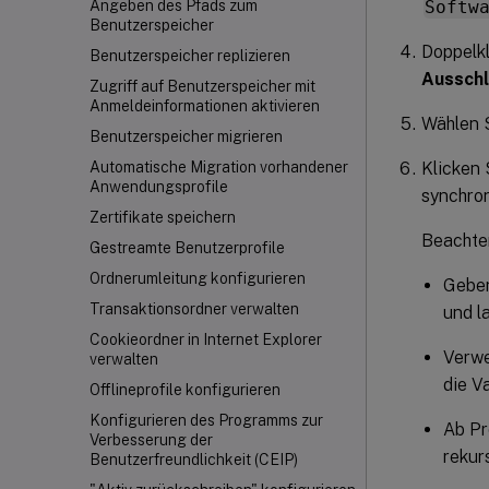
Softw
Angeben des Pfads zum
Benutzerspeicher
Doppelkl
Benutzerspeicher replizieren
Ausschl
Zugriff auf Benutzerspeicher mit
Anmeldeinformationen aktivieren
Wählen 
Benutzerspeicher migrieren
Klicken 
Automatische Migration vorhandener
Anwendungsprofile
synchron
Zertifikate speichern
Beachte
Gestreamte Benutzerprofile
Ordnerumleitung konfigurieren
Geben
Transaktionsordner verwalten
und l
Cookieordner in Internet Explorer
Verwe
verwalten
die Va
Offlineprofile konfigurieren
Konfigurieren des Programms zur
Ab Pr
Verbesserung der
rekur
Benutzerfreundlichkeit (CEIP)