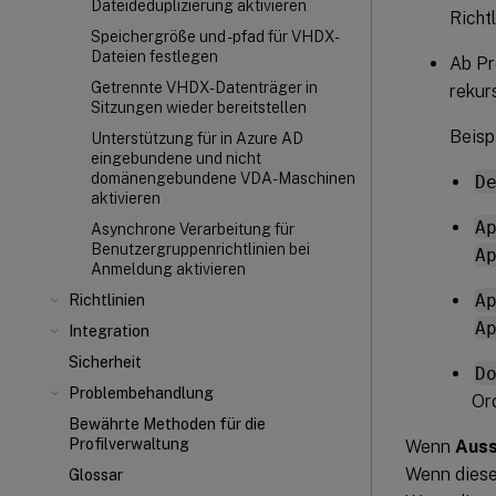
Dateideduplizierung aktivieren
Richt
Speichergröße und -pfad für VHDX-
Dateien festlegen
Ab Pr
Getrennte VHDX-Datenträger in
rekur
Sitzungen wieder bereitstellen
Beispi
Unterstützung für in Azure AD
eingebundene und nicht
domänengebundene VDA-Maschinen
D
aktivieren
A
Asynchrone Verarbeitung für
Benutzergruppenrichtlinien bei
A
Anmeldung aktivieren
A
Richtlinien
A
Integration
Sicherheit
D
Problembehandlung
Or
Bewährte Methoden für die
Profilverwaltung
Wenn
Auss
Wenn diese 
Glossar