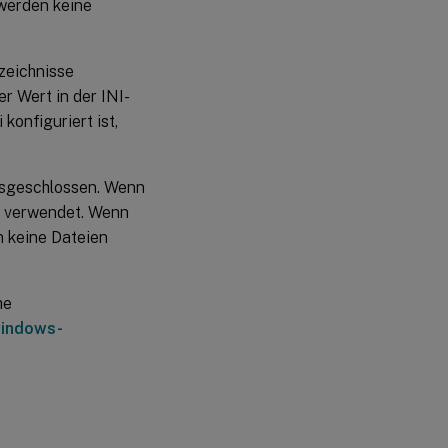
 werden keine
rzeichnisse
er Wert in der INI-
konfiguriert ist,
ausgeschlossen. Wenn
tei verwendet. Wenn
en keine Dateien
he
windows-