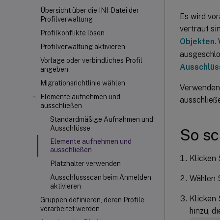
Übersicht über die INI-Datei der
Es wird vo
Profilverwaltung
vertraut si
Profilkonflikte lösen
Objekten
.
Profilverwaltung aktivieren
ausgeschlo
Vorlage oder verbindliches Profil
Ausschlüs
angeben
Migrationsrichtlinie wählen
Verwenden 
Elemente aufnehmen und
ausschließ
ausschließen
Standardmäßige Aufnahmen und
Ausschlüsse
So sc
Elemente aufnehmen und
ausschließen
Klicken 
Platzhalter verwenden
Ausschlussscan beim Anmelden
Wählen 
aktivieren
Klicken 
Gruppen definieren, deren Profile
verarbeitet werden
hinzu, d