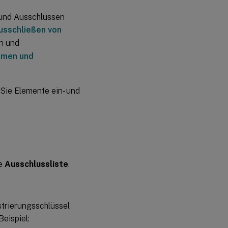
auf
 und Ausschlüssen
sschließen von
n und
hmen und
Sie Elemente ein- und
ie
Ausschlussliste
.
strierungsschlüssel
eispiel: