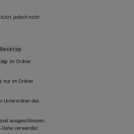
ützt, jedoch nicht
Desktop
.
tmp
im Ordner
p
nur im Ordner
n Unterordner des
üssel ausgeschlossen.
NI-Datei verwendet.