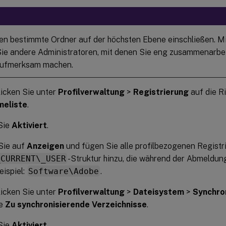
en bestimmte Ordner auf der höchsten Ebene einschließen. Mi
ie andere Administratoren, mit denen Sie eng zusammenarbeit
aufmerksam machen.
icken Sie unter
Profilverwaltung
>
Registrierung
auf die Ri
meliste
.
Sie
Aktiviert
.
Sie auf
Anzeigen
und fügen Sie alle profilbezogenen Registri
_CURRENT\_USER
-Struktur hinzu, die während der Abmeldun
eispiel:
Software\Adobe
.
icken Sie unter
Profilverwaltung
>
Dateisystem
>
Synchro
ie
Zu synchronisierende Verzeichnisse
.
Sie
Aktiviert
.