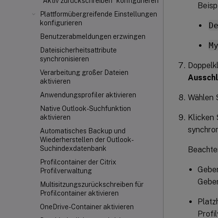
"Aktiv zurückschreiben" konfigurieren
Beispi
Plattformübergreifende Einstellungen
konfigurieren
D
Benutzerabmeldungen erzwingen
M
Dateisicherheitsattribute
synchronisieren
Doppelkl
Verarbeitung großer Dateien
Ausschl
aktivieren
Anwendungsprofiler aktivieren
Wählen 
Native Outlook-Suchfunktion
Klicken 
aktivieren
synchron
Automatisches Backup und
Wiederherstellen der Outlook-
Suchindexdatenbank
Beachte
Profilcontainer der Citrix
Geben
Profilverwaltung
Geben
Multisitzungszurückschreiben für
Profilcontainer aktivieren
Platz
OneDrive-Container aktivieren
Profi