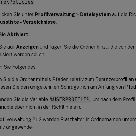
are\Policies
.
icken Sie unter
Profilverwaltung
>
Dateisystem
auf die Ric
ussliste - Verzeichnisse
.
Sie
Aktiviert
.
Sie auf
Anzeigen
und fügen Sie die Ordner hinzu, die von der
isiert werden sollen.
n Sie Folgendes:
 Sie die Ordner mittels Pfaden relativ zum Benutzerprofil
assen Sie den umgekehrten Schrägstrich am Anfang von Pfa
nden Sie die Variable
%USERPROFILE%
, um nach dem Profil
riable aber nicht in der Richtlinie ein.
ofilverwaltung 2112 werden Platzhalter in Ordnernamen unterst
siv angewendet.