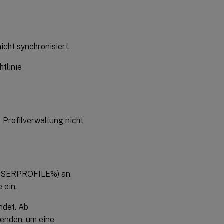
icht synchronisiert.
htlinie
 Profilverwaltung nicht
% USERPROFILE%) an.
 ein.
ndet. Ab
wenden, um eine