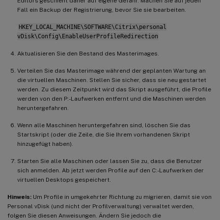
Editors geschieht daher auf eigene Gefahr. Machen Sie auf jeden
Fall ein Backup der Registrierung, bevor Sie sie bearbeiten.
HKEY_LOCAL_MACHINE\SOFTWARE\Citrix\personal
vDisk\Config\EnableUserProfileRedirection
Aktualisieren Sie den Bestand des Masterimages.
Verteilen Sie das Masterimage während der geplanten Wartung an
die virtuellen Maschinen. Stellen Sie sicher, dass sie neu gestartet
werden. Zu diesem Zeitpunkt wird das Skript ausgeführt, die Profile
werden von den P:-Laufwerken entfernt und die Maschinen werden
heruntergefahren.
Wenn alle Maschinen heruntergefahren sind, löschen Sie das
Startskript (oder die Zeile, die Sie Ihrem vorhandenen Skript
hinzugefügt haben).
Starten Sie alle Maschinen oder lassen Sie zu, dass die Benutzer
sich anmelden. Ab jetzt werden Profile auf den C:-Laufwerken der
virtuellen Desktops gespeichert.
Hinweis:
Um Profile in umgekehrter Richtung zu migrieren, damit sie von
Personal vDisk (und nicht der Profilverwaltung) verwaltet werden,
folgen Sie diesen Anweisungen. Ändern Sie jedoch die