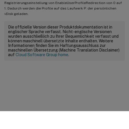
Registrierungseinstellung von EnableUserProfileRedirection von 0 auf
1. Dadurch werden die Profile auf das Laufwerk P: der persönlichen
vDisk geladen.
Die offizielle Version dieser Produktdokumentation ist in
englischer Sprache verfasst. Nicht-englische Versionen
wurden ausschließlich zu Ihrer Bequemlichkeit verfasst und
können maschinell übersetzte Inhalte enthalten. Weitere
Informationen finden Sie im Haftungsausschluss zur
maschinellen Übersetzung (Machine Translation Disclaimer)
auf
Cloud Software Group home
.