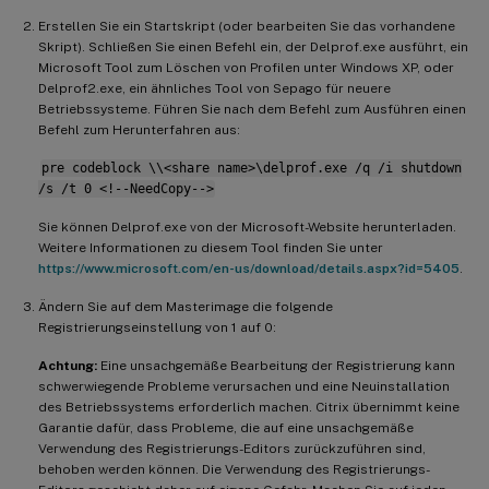
Erstellen Sie ein Startskript (oder bearbeiten Sie das vorhandene
Skript). Schließen Sie einen Befehl ein, der Delprof.exe ausführt, ein
Microsoft Tool zum Löschen von Profilen unter Windows XP, oder
Delprof2.exe, ein ähnliches Tool von Sepago für neuere
Betriebssysteme. Führen Sie nach dem Befehl zum Ausführen einen
Befehl zum Herunterfahren aus:
pre codeblock \\<share name>\delprof.exe /q /i shutdown
/s /t 0 <!--NeedCopy-->
Sie können Delprof.exe von der Microsoft-Website herunterladen.
Weitere Informationen zu diesem Tool finden Sie unter
https://www.microsoft.com/en-us/download/details.aspx?id=5405
.
Ändern Sie auf dem Masterimage die folgende
Registrierungseinstellung von 1 auf 0:
Achtung:
Eine unsachgemäße Bearbeitung der Registrierung kann
schwerwiegende Probleme verursachen und eine Neuinstallation
des Betriebssystems erforderlich machen. Citrix übernimmt keine
Garantie dafür, dass Probleme, die auf eine unsachgemäße
Verwendung des Registrierungs-Editors zurückzuführen sind,
behoben werden können. Die Verwendung des Registrierungs-