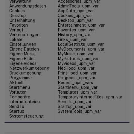
Verwaltung
Accessories_upm_var
\
Anwendungsdaten
AdminTools_upm_var
\
Cookies
AppData_upm_var
\
Desktop
Cookies_upm_var
Unterhaltung
Desktop_upm_var
Favoriten
Entertainment_upm_var
\
Verlauf
Favorites_upm_var
Verknüpfungen
History_upm_var
\
Lokale
Links_upm_var
\
Einstellungen
LocalSettings_upm_var
Eigene Dateien
MyDocuments_upm_var
Eigene Musik
MyMusic_upm_var
\
Eigene Bilder
MyPictures_upm_var
\
Eigene Videos
MyVideos_upm_var
\
Netzwerkumgebung
NetHood_upm_var
Druckumgebung
PrintHood_upm_var
Programme
Programs_upm_var
\
Aktuell
Recent_upm_vars
Startmenü
StartMenu_upm_var
Vorlagen
Templates_upm_var
Temporäre
TemporaryInternetFiles_upm_var
\
Internetdateien
SendTo_upm_var
SendTo
Startup_upm_var
\
Startup
SystemTools_upm_var
\
Systemsteuerung