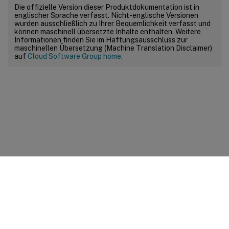
Die offizielle Version dieser Produktdokumentation ist in
englischer Sprache verfasst. Nicht-englische Versionen
wurden ausschließlich zu Ihrer Bequemlichkeit verfasst und
können maschinell übersetzte Inhalte enthalten. Weitere
Informationen finden Sie im Haftungsausschluss zur
maschinellen Übersetzung (Machine Translation Disclaimer)
auf
Cloud Software Group home
.
Feedback zur Site
Ihre Datenschutzauswahl
Datenschutz und rechtliche
Bestimmungen
Cookie-Einstellungen
docs.cloud.com