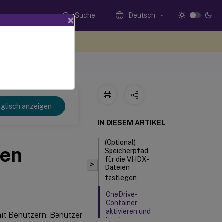
Suche
Deutsch
×
n Sie hier Feedback
glisch anzeigen
IN DIESEM ARTIKEL
(Optional)
ren
Speicherpfad
für die VHDX-
>
Dateien
festlegen
OneDrive-
Container
aktivieren und
it Benutzern. Benutzer
konfigurieren