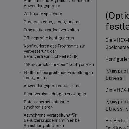
Automatische Migration vorhandener
Anwendungsprofile
(Opti
Zertifikate speichern
Ordnerumleitung konfigurieren
festl
Transaktionsordner verwalten
Offlineprofile konfigurieren
Die VHDX-D
Konfigurieren des Programms zur
Speicherse
Verbesserung der
Benutzerfreundlichkeit (CEIP)
Konfigurie
"Aktiv zurückschreiben" konfigurieren
\\mypro
Plattformübergreifende Einstellungen
itness!
konfigurieren
Anwendungsprofiler aktivieren
Die VHDX-D
Benutzerabmeldungen erzwingen
\\mypro
Dateisicherheitsattribute
synchronisieren
itness!\
Asynchrone Verarbeitung für
Bei Bedarf
Benutzergruppenrichtlinien bei
Anmeldung aktivieren
OneDrive-O