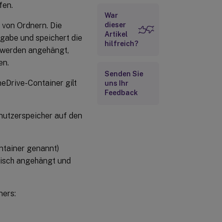
fen.
War
 von Ordnern. Die
dieser
Artikel
igabe und speichert die
hilfreich?
 werden angehängt,
en.
Senden Sie
neDrive-Container gilt
uns Ihr
Feedback
nutzerspeicher auf den
ntainer genannt)
isch angehängt und
ners: