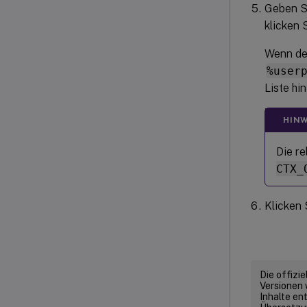
Geben Si
klicken 
Wenn der
%user
Liste hin
HINW
Die re
CTX_
Klicken 
Die offizi
Versionen 
Inhalte en