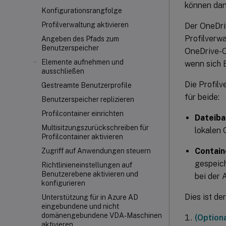
können dan
Konfigurationsrangfolge
Profilverwaltung aktivieren
Der OneDri
Profilverwa
Angeben des Pfads zum
Benutzerspeicher
OneDrive-O
Elemente aufnehmen und
wenn sich 
ausschließen
Die Profilv
Gestreamte Benutzerprofile
für beide:
Benutzerspeicher replizieren
Profilcontainer einrichten
Dateiba
Multisitzungszurückschreiben für
lokalen
Profilcontainer aktivieren
Contain
Zugriff auf Anwendungen steuern
gespeic
Richtlinieneinstellungen auf
Benutzerebene aktivieren und
bei der 
konfigurieren
Dies ist d
Unterstützung für in Azure AD
eingebundene und nicht
domänengebundene VDA-Maschinen
(Option
aktivieren