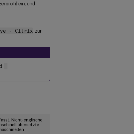
rprofil ein, und
ve - Citrix
zur
d
!
fasst. Nicht-englische
aschinell übersetzte
 maschinellen