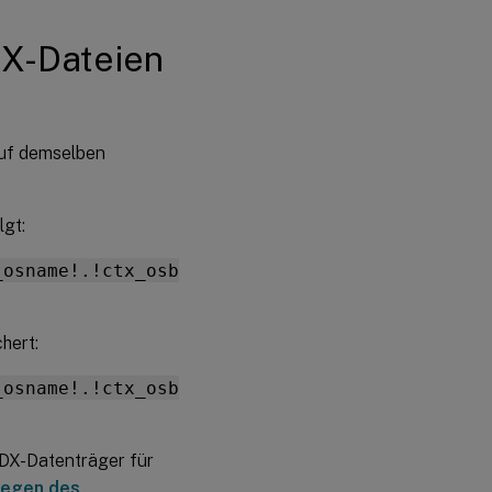
DX-Dateien
uf demselben
lgt:
_osname!.!ctx_osb
hert:
_osname!.!ctx_osb
DX-Datenträger für
legen des