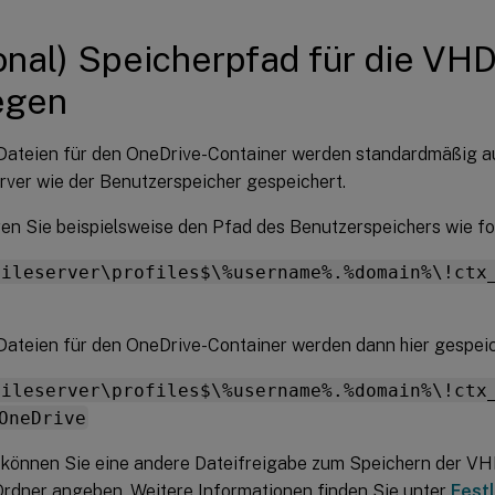
onal) Speicherpfad für die VH
egen
ateien für den OneDrive-Container werden standardmäßig a
rver wie der Benutzerspeicher gespeichert.
ren Sie beispielsweise den Pfad des Benutzerspeichers wie fo
fileserver\profiles$\%username%.%domain%\!ctx
ateien für den OneDrive-Container werden dann hier gespeic
fileserver\profiles$\%username%.%domain%\!ctx
OneDrive
 können Sie eine andere Dateifreigabe zum Speichern der VH
rdner angeben. Weitere Informationen finden Sie unter
Fest