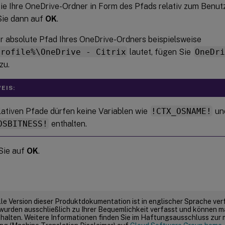
e Ihre OneDrive-Ordner in Form des Pfads relativ zum Benutze
Sie dann auf
OK
.
 absolute Pfad Ihres OneDrive-Ordners beispielsweise
profile%\OneDrive - Citrix
lautet, fügen Sie
OneDri
zu.
EIS:
lativen Pfade dürfen keine Variablen wie
!CTX_OSNAME!
un
OSBITNESS!
enthalten.
Sie auf
OK
.
elle Version dieser Produktdokumentation ist in englischer Sprache ver
wurden ausschließlich zu Ihrer Bequemlichkeit verfasst und können m
thalten. Weitere Informationen finden Sie im Haftungsausschluss zur