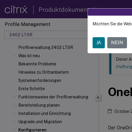
Produktdokumentation
Profile Management
Möchten Sie die Web
Dieser Inhalt
2402 LTSR
Profilv
JA
NEIN
Profilverwaltung 2402 LTSR
Was ist neu
Dieser A
Bekannte Probleme
(Haftun
Hinweise zu Drittanbietern
Systemanforderungen
OneD
Erste Schritte
Funktionsweise der Profilverwaltung
<
Bereitstellung planen
October 
Installation und Einrichtung
Upgrade und Migration
Der OneDri
Konfigurieren