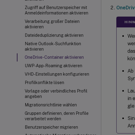
OneDriv
Zugriff auf Benutzerspeicher mit
Anmeldeinformationen aktivieren
Verarbeitung großer Dateien
HINW
aktivieren
Dateideduplizierung aktivieren
Wen
wer
Native Outlook-Suchfunktion
aktivieren
das
OneDrive-Container aktivieren
kön
UWP-App-Roaming aktivieren
Ab 
VHD-Einstellungen konfigurieren
Syn
Profilkonflikte lösen
Lau
Vorlage oder verbindliches Profil
angeben
in 
Migrationsrichtlinie wählen
gle
Gruppen definieren, deren Profile
Sin
verarbeitet werden
Anm
Benutzerspeicher migrieren