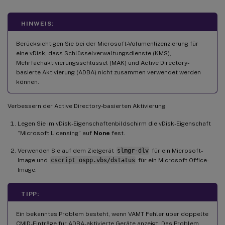
HINWEIS:
Berücksichtigen Sie bei der Microsoft-Volumenlizenzierung für
eine vDisk, dass Schlüsselverwaltungsdienste (KMS),
Mehrfachaktivierungsschlüssel (MAK) und Active Directory-
basierte Aktivierung (ADBA) nicht zusammen verwendet werden
können.
Verbessern der Active Directory-basierten Aktivierung:
Legen Sie im vDisk-Eigenschaftenbildschirm die vDisk-Eigenschaft
“Microsoft Licensing” auf
None
fest.
Verwenden Sie auf dem Zielgerät
slmgr-dlv
für ein Microsoft-
Image und
cscript ospp.vbs/dstatus
für ein Microsoft Office-
Image.
TIPP:
Ein bekanntes Problem besteht, wenn VAMT Fehler über doppelte
CMID-Einträge für ADBA-aktivierte Geräte anzeigt. Das Problem