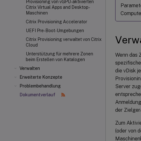
Provisioning von vGPU-aktivierten
Paramete
Citrix Virtual Apps and Desktop-
Computer
Maschinen
Citrix Provisioning Accelerator
UEFI Pre-Boot-Umgebungen
Verw
Citrix Provisioning verwaltet von Citrix
Cloud
Unterstützung für mehrere Zonen
Wenn das Zi
beim Erstellen von Katalogen
spezifisch
Verwalten
die vDisk 
Erweiterte Konzepte
Provisioni
Server zu
Problembehandlung
entspreche
Dokumentverlauf
Anmeldung 
der Zielge
Zum Aktivi
(oder von 
Maschinenke