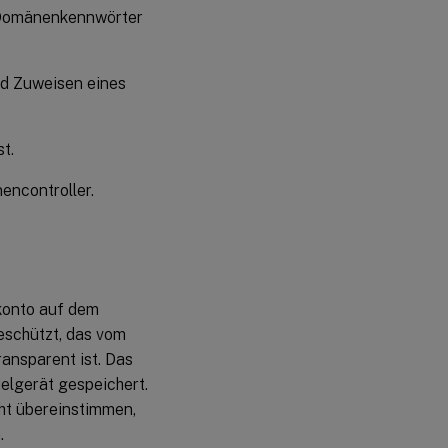
r Domänenkennwörter
nd Zuweisen eines
t.
ncontroller.
konto auf dem
eschützt, das vom
ansparent ist. Das
elgerät gespeichert.
ht übereinstimmen,
.