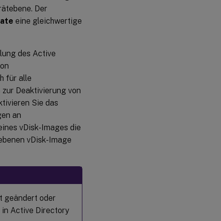
rätebene. Der
iate
eine gleichwertige
dlung des Active
von
 für alle
n zur Deaktivierung von
tivieren Sie das
gen an
eines vDisk-Images die
gegebenen vDisk-Image
t geändert oder
 in Active Directory