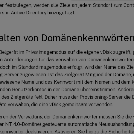
r festzulegen, werden alle Ziele an jedem Standort zum Cont
s in Active Directory hinzugefügt.
alten von Domänenkennwörter
elgerät im Privatimagemodus auf die eigene vDisk zugreift, g
en Anforderungen für das Verwalten von Domänenkennwörtern
jedoch im Standardimagemodus erfolgt, wird der Name des Zi
ng-Server zugewiesen. Ist das Zielgerät Mitglied der Domäne
gewiesene Name und das Kennwort mit dem Namen und dem 
nden Benutzerkontos in der Domäne übereinstimmen. Anderenf
des Zielgeräts fehl. Daher muss der Provisioning-Server di
räte verwalten, die eine vDisk gemeinsam verwenden.
eren der Verwaltung der Domänenkennwörter müssen Sie die v
der NT 4.0-Domäne) gesteuerte automatische Neuaushandlun
nnwörter deaktivieren. Aktivieren Sie hierzu die Sicherheits