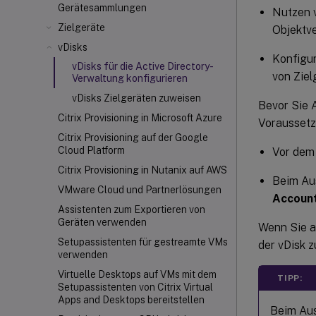
Gerätesammlungen
Nutzen v
Zielgeräte
Objektve
vDisks
Konfigur
vDisks für die Active Directory-
von Ziel
Verwaltung konfigurieren
vDisks Zielgeräten zuweisen
Bevor Sie A
Citrix Provisioning in Microsoft Azure
Voraussetzu
Citrix Provisioning auf der Google
Cloud Platform
Vor dem 
Citrix Provisioning in Nutanix auf AWS
Beim Au
VMware Cloud und Partnerlösungen
Accoun
Assistenten zum Exportieren von
Geräten verwenden
Wenn Sie a
Setupassistenten für gestreamte VMs
der vDisk z
verwenden
Virtuelle Desktops auf VMs mit dem
TIPP:
Setupassistenten von Citrix Virtual
Apps and Desktops bereitstellen
Beim Aus