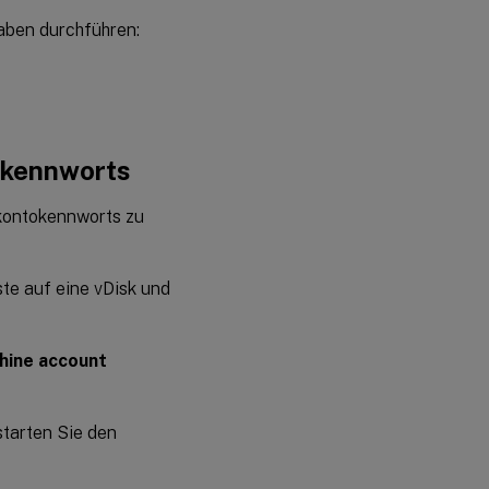
aben durchführen:
okennworts
rkontokennworts zu
ste auf eine vDisk und
hine account
starten Sie den