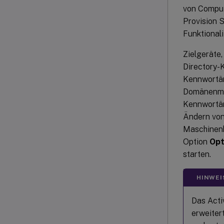
von Comput
Provision S
Funktionali
Zielgeräte
Directory-K
Kennwortän
Domänenmitg
Kennwortän
Ändern von
Maschinenk
Option
Opt
starten.
HINWEI
Das Acti
erweiter