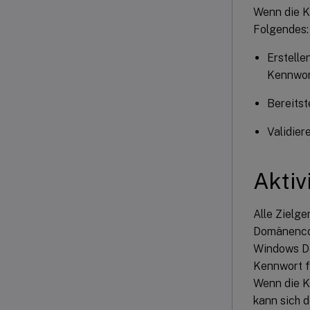
Wenn die K
Folgendes:
Erstelle
Kennwort
Bereitst
Validie
Aktiv
Alle Zielg
Domänencon
Windows De
Kennwort f
Wenn die K
kann sich 