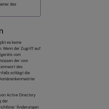
ainer des
n
ibt es keine
. Wenn der Zugriff auf
elgeräts vom
, müssen der vom
Kennwort des
alls schlägt die
e Domänenkennwörter
on Active Directory
g der
richtlinie “Änderungen