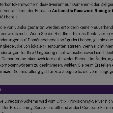
erkontokennwörtern deaktivieren” auf Domänen- oder Zielge
erver stellt mit der Funktion
Automatic Password Renegot
tät bereit.
, die von vDisks gestartet werden, erfordern keine Neuverhan
ennworts mehr. Wenn Sie die Richtlinie für das Deaktivieren 
derungen auf Domänenebene konfiguriert haben, gilt sie auch
lieder, die von lokalen Festplatten starten. Wenn Richtlinie
derungen für Ihre Umgebung nicht wünschenswert sind, deak
 Computerkontokennwörtern auf lokaler Ebene. Um Änderun
ontokennwörtern zu deaktivieren, wählen Sie beim Erstellen 
imize
. Die Einstellung gilt für alle Zielgeräte, die vom frei
S:
ve Directory-Schema wird vom Citrix Provisioning-Server nich
t. Der Provisioning-Server erstellt und ändert Computerkonten