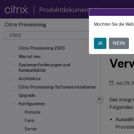
Produktdokumentation
Citrix Provisioning
Möchten Sie die Web
Citrix 
2303
JA
NEIN
vDis
Citrix Provisioning 2303
Was ist neu
Verw
Systemanforderungen und
Kompatibilität
Architektur
July 29, 
Citrix Provisioning-Software installieren
Upgrade
<
Das Integri
Konfigurieren
Folgendes:
Konsole
Auswähle
Farm
Provisio
Server