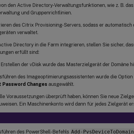
on den Active Directory-Verwaltungsfunktionen, wie z. B. da
rwaltung und Gruppenrichtlinien.
ieren des Citrix Provisioning-Servers, sodass er automatisch
geräten verwaltet.
ctive Directory in die Farm integrieren, stellen Sie sicher, da
ngen erfüllt sind:
Erstellen der vDisk wurde das Masterzielgerät der Domäne h
sführen des Imageoptimierungsassistenten wurde die Option
t Password Changes
ausgewählt.
lle Voraussetzungen überprüft haben, können Sie neue Zielg
uweisen. Ein Maschinenkonto wird dann für jedes Zielgerät ers
führen des PowerShell-Befehls
Add-PvsDeviceToDomai