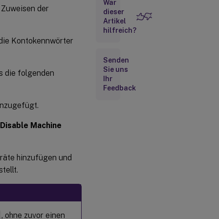
War
Verwalten von
s Zuweisen der
dieser
Domänencomputerkonten
Artikel
hilfreich?
Active
 die Kontokennwörter
Directory-
basierte
Senden
Aktivierung
Sie uns
ss die folgenden
Ihr
Feedback
inzugefügt.
Disable Machine
eräte hinzufügen und
tellt.
n
, ohne zuvor einen