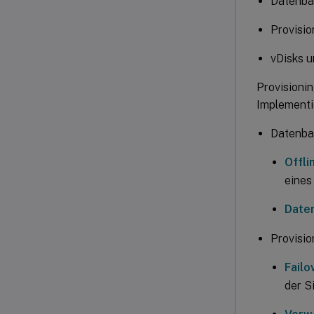
Datenba
Provisio
vDisks u
Provisioni
Implementie
Datenba
Offl
eines
Date
Provisio
Failo
der Si