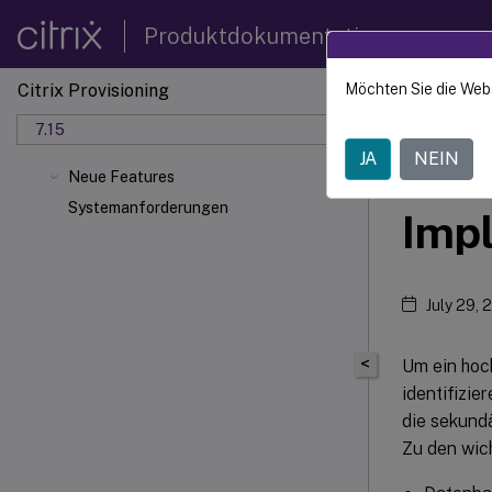
Produktdokumentation
Citrix Provisioning
Möchten Sie die Web
Citrix 
7.15
JA
NEIN
Verw
Neue Features
Systemanforderungen
Imp
July 29, 
<
Um ein hoc
identifizi
die sekundä
Zu den wic