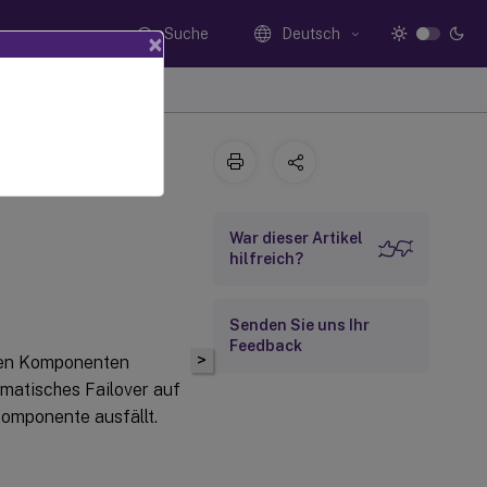
Suche
Deutsch
×
War dieser Artikel
hilfreich?
Senden Sie uns Ihr
Feedback
>
igen Komponenten
omatisches Failover auf
Komponente ausfällt.