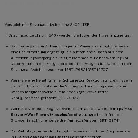
Behobene Probleme
Vergleich mit: Sitzungsaufzeichnung 2402 LTSR
In Sitzungsaufzeichnung 2407 werden die folgenden Fixes hinzugefügt:
Beim Anzeigen von Aufzeichnungen im Player wird möglicherweise
eine Fehlermeldung angezeigt, die auf fehlende Daten aus dem
Aufzeichnungsvorgang hinweist, zusammen mit einer Warnung vor
Datenverlust in den Ereignisprotokollen (Ereignis-ID: 2005) auf dem
Sitzungsaufzeichnungsserver. [SRT-12682] [SRT-12707]
Wenn Sie eine Regel für eine Richtlinie zur Reaktion auf Ereignisse in
der Richtlinienkonsole für die Sitzungsaufzeichnung deaktivieren,
werden möglicherweise alle mit der Regel verknüpften
Konfigurationen gelöscht. [SRT-12037]
Wenn Sie Microsoft Edge verwenden, um auf die Website
http://<SR
Server>/WebPlayer/#/logging/config
zuzugreifen, öffnet der
Browser fälschlicherweise drei Anmeldefenster. [SRT-12274]
Der Webplayer unterstützt möglicherweise nicht das Abspielen der
in
C:\SessionRecordingsRestored
gespeicherten