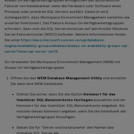
Always On-Verfügbarkeitsgruppen ermöglichen das automatische
Failover von Datenbanken, wenn die Hardware oder Software eines
Prinzipal- oder primären SQL Servers ausfällt. Dadurch wird
sichergestellt, dass Workspace Environment Management weiterhin wie
erwartet funktioniert. Das Feature Always On-Verfügbarkeitsgruppen
erfordert, dass sich die SQL Server-Instanzen auf den Knoten Windows
Server-Failovercluster (WSFC) befinden. Weitere Informationen finden
Sie unter
https://docs.microsoft.com/en-us/sql/database-
engine/availability-groups/windows/always-on-availability-groups-sql-
server?view=sql-server-ver15
.
So verwenden Sie Workspace Environment Management (WEM) mit
Always On Verfügbarkeitsgruppen:
Öffnen Sie das
WEM Database Management Utility
und erstellen
Sie dann eine WEM-Datenbank.
Stellen Sie sicher, dass Sie die Option
Kennwort für das
VuemUser SQL-Benutzerkonto festlegen
auswählen und ein
Kennwort für das VuemUser SQL-Benutzerkonto eingeben. Sie
müssen dieses Kennwort angeben, wenn Sie die Datenbank der
Verfügbarkeitsgruppe hinzufügen.
Geben Sie für “Server- und Instanzname” den Namen des
primären SQL Server ein.