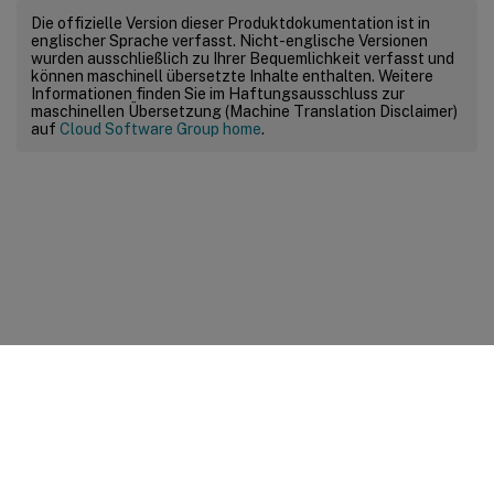
Die offizielle Version dieser Produktdokumentation ist in
englischer Sprache verfasst. Nicht-englische Versionen
wurden ausschließlich zu Ihrer Bequemlichkeit verfasst und
können maschinell übersetzte Inhalte enthalten. Weitere
Informationen finden Sie im Haftungsausschluss zur
maschinellen Übersetzung (Machine Translation Disclaimer)
auf
Cloud Software Group home
.
Feedback zur Site
Ihre Datenschutzauswahl
Datenschutz und rechtliche