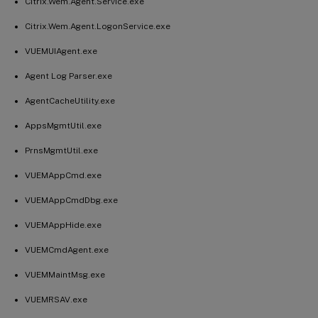
Citrix.Wem.Agent.Service.exe
Citrix.Wem.Agent.LogonService.exe
VUEMUIAgent.exe
Agent Log Parser.exe
AgentCacheUtility.exe
AppsMgmtUtil.exe
PrnsMgmtUtil.exe
VUEMAppCmd.exe
VUEMAppCmdDbg.exe
VUEMAppHide.exe
VUEMCmdAgent.exe
VUEMMaintMsg.exe
VUEMRSAV.exe