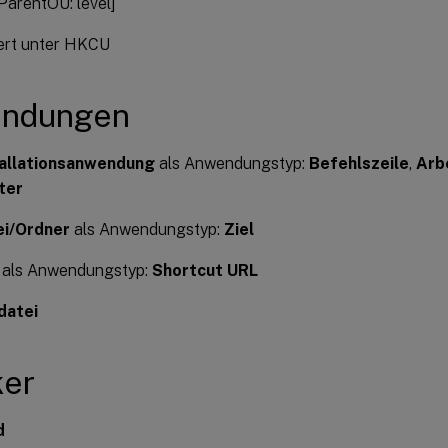
ParentOU: level]
iert unter HKCU
ndungen
tallationsanwendung
als Anwendungstyp:
Befehlszeile
,
Arb
ter
ei/Ordner
als Anwendungstyp:
Ziel
als Anwendungstyp:
Shortcut URL
datei
ker
d