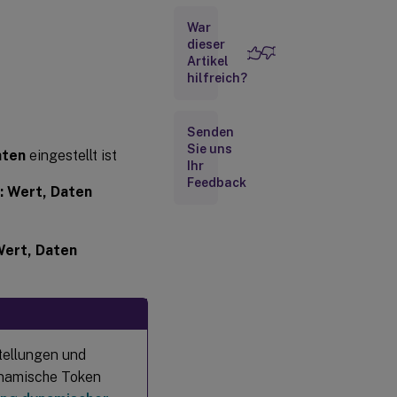
War
Netzlaufwerke
dieser
Artikel
hilfreich?
Virtuelle
Laufwerke
Senden
Registrierungseinträge
Sie uns
aten
eingestellt ist
Ihr
Feedback
Umgebungsvariablen
 Wert, Daten
Ports
ert, Daten
INI-
Dateien
Externe
tellungen und
Aufgaben
ynamische Token