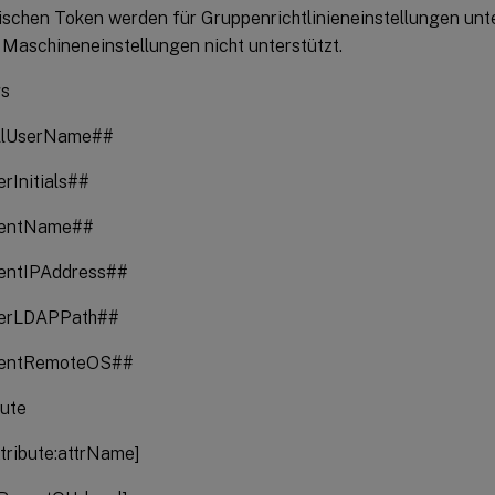
ischen Token werden für Gruppenrichtlinieneinstellungen unte
 Maschineneinstellungen nicht unterstützt.
gs
llUserName##
rInitials##
ientName##
entIPAddress##
erLDAPPath##
ientRemoteOS##
bute
tribute:attrName]