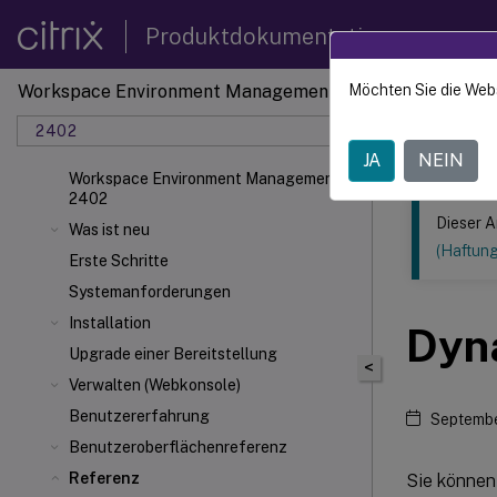
Produktdokumentation
Workspace Environment Management
Möchten Sie die Web
Dieser Inhalt
2402
Verwal
JA
NEIN
Workspace Environment Management
2402
Dieser A
Was ist neu
(Haftun
Erste Schritte
Systemanforderungen
Installation
Dyn
Upgrade einer Bereitstellung
<
Verwalten (Webkonsole)
Benutzererfahrung
Septembe
Benutzeroberflächenreferenz
Referenz
Sie können