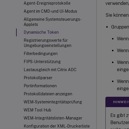
verwenden,
Agent-Ereignisprotokolle
Agent im CMD- und UI-Modus
Sie können
Allgemeine Systemsteuerungs-
Applets
Gruppenr
Dynamische Token
Wen
Registrierungswerte für
Umgebungseinstellungen
Wen
Filterbedingungen
FIPS-Unterstützung
Wen
einges
Lastausgleich mit Citrix ADC
Protokollparser
Wen
Portinformationen
einges
Protokolldateien anzeigen
WEM-Systemintegritätsprüfung
HINWEI
WEM Tool Hub
Es gibt 
WEM-Integritätslisten-Manager
Benutzer
Konfiguration der XML-Druckerliste