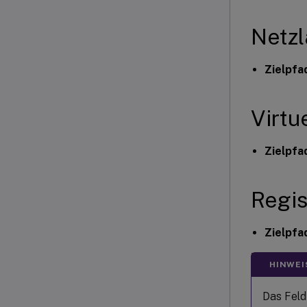
Netz
Zielpfa
Virtu
Zielpfa
Regis
Zielpfa
HINWEI
Das Fel