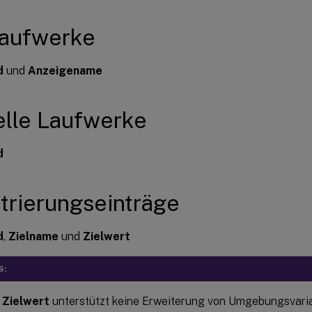
laufwerke
d
und
Anzeigename
elle Laufwerke
d
trierungseinträge
d
,
Zielname
und
Zielwert
S:
d
Zielwert
unterstützt keine Erweiterung von Umgebungsvari