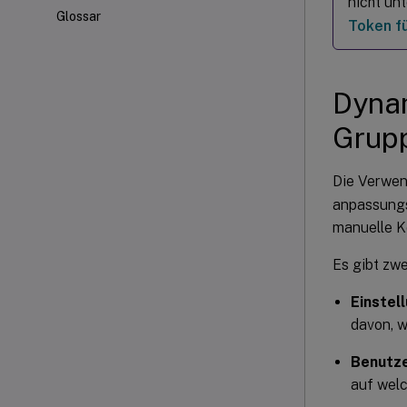
nicht un
Glossar
Token fü
Dynam
Grupp
Die Verwen
anpassungs
manuelle Ko
Es gibt zwe
Einstel
davon, w
Benutze
auf wel