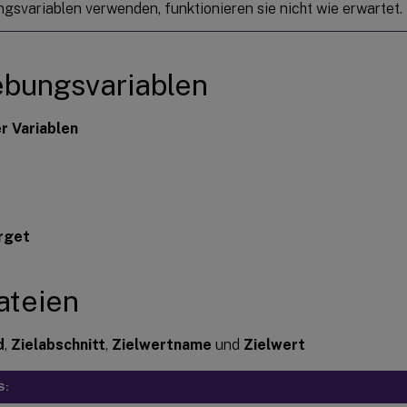
svariablen verwenden, funktionieren sie nicht wie erwartet.
bungsvariablen
r Variablen
rget
ateien
d
,
Zielabschnitt
,
Zielwertname
und
Zielwert
S: