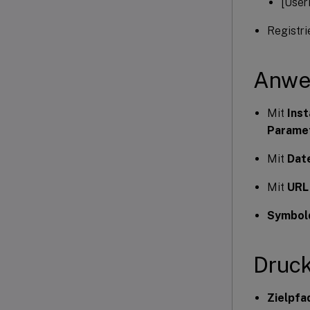
[User
Registr
Anwe
Mit
Ins
Parame
Mit
Dat
Mit
URL
Symbol
Druc
Zielpfa