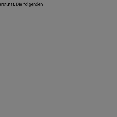
INI-
rstützt. Die folgenden
Dateien
Weitere
Informationen