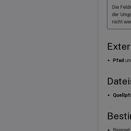
Die Feld
der Umge
nicht wie
Exte
Pfad
un
Date
Quellpf
Besti
Beispiel