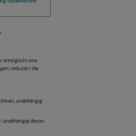
ung dynamischer
Dateisystemvorgänge
Bestimmte
Filterbedingungen
r
Zeichenfolgenoperationen
Hashtags
n
ermöglicht eine
en, reduziert die
Active
Directory-
Attribute
schinen, unabhängig
Registrierungseinträge
XML-
er, unabhängig davon,
Dateien