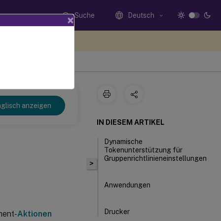
Suche
Deutsch
×
n Sie hier Feedback
 2402
glisch anzeigen
IN DIESEM ARTIKEL
Dynamische
Tokenunterstützung für
Gruppenrichtlinieneinstellungen
>
Anwendungen
Drucker
ment-
Aktionen