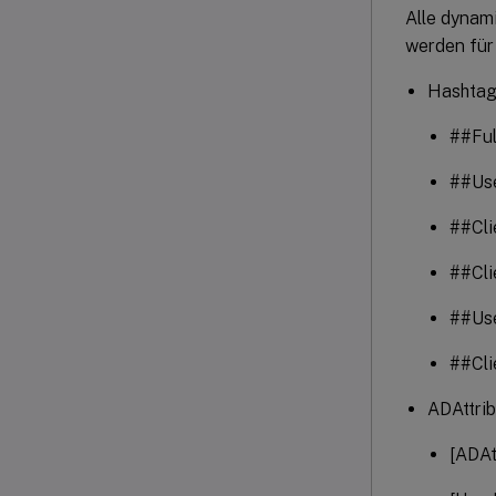
Alle dynam
werden für
Hashta
##Fu
##Use
##Cl
##Cli
##Us
##Cl
ADAttri
[ADAt