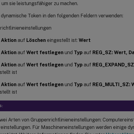
 um sie leistungsfähiger zu machen.
 dynamische Token in den folgenden Feldern verwenden:
ichtlinieneinstellungen
n
Aktion
auf
Löschen
eingestellt ist:
Wert
n
Aktion
auf
Wert festlegen
und
Typ
auf
REG_SZ: Wert, D
n
Aktion
auf
Wert festlegen
und
Typ
auf
REG_EXPAND_SZ:
tellt ist
n
Aktion
auf
Wert festlegen
und
Typ
auf
REG_MULTI_SZ: W
tellt ist
S:
zwei Arten von Gruppenrichtlinieneinstellungen: Computereins
einstellungen. Für Maschineneinstellungen werden einige d