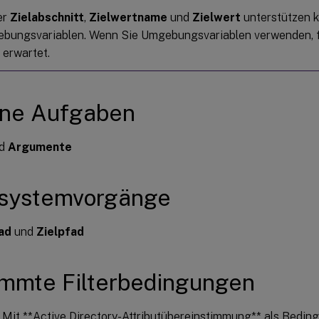
er
Zielabschnitt
,
Zielwertname
und
Zielwert
unterstützen k
bungsvariablen. Wenn Sie Umgebungsvariablen verwenden, f
 erwartet.
rne Aufgaben
d
Argumente
isystemvorgänge
ad
und
Zielpfad
mmte Filterbedingungen
: Mit **Active Directory-Attributübereinstimmung** als Bedin