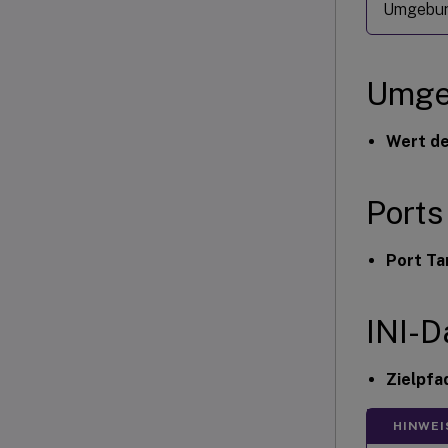
Umgebung
Umge
Wert de
Ports
Port Ta
INI-D
Zielpfa
HINWEI