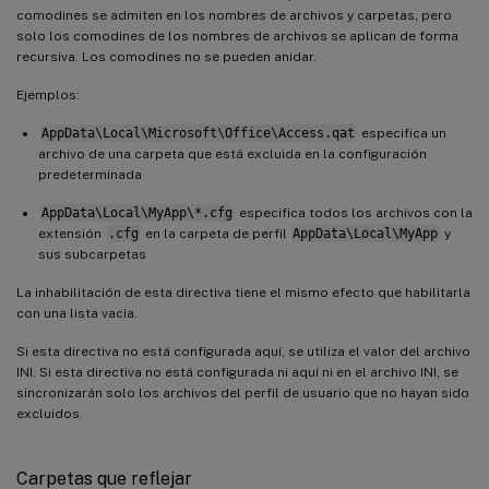
comodines se admiten en los nombres de archivos y carpetas, pero
solo los comodines de los nombres de archivos se aplican de forma
recursiva. Los comodines no se pueden anidar.
Ejemplos:
AppData\Local\Microsoft\Office\Access.qat
especifica un
archivo de una carpeta que está excluida en la configuración
predeterminada
AppData\Local\MyApp\*.cfg
especifica todos los archivos con la
extensión
.cfg
en la carpeta de perfil
AppData\Local\MyApp
y
sus subcarpetas
La inhabilitación de esta directiva tiene el mismo efecto que habilitarla
con una lista vacía.
Si esta directiva no está configurada aquí, se utiliza el valor del archivo
INI. Si esta directiva no está configurada ni aquí ni en el archivo INI, se
sincronizarán solo los archivos del perfil de usuario que no hayan sido
excluidos.
Carpetas que reflejar