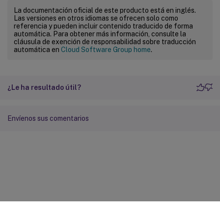
La documentación oficial de este producto está en inglés.
Las versiones en otros idiomas se ofrecen solo como
referencia y pueden incluir contenido traducido de forma
automática. Para obtener más información, consulte la
cláusula de exención de responsabilidad sobre traducción
automática en
Cloud Software Group home
.
¿Le ha resultado útil?
Envíenos sus comentarios