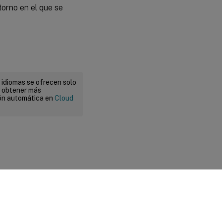
torno en el que se
 idiomas se ofrecen solo
a obtener más
ión automática en
Cloud