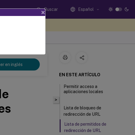
Buscar
Español
×
e sus comentarios aquí
er en inglés
EN ESTE ARTÍCULO
Permitir acceso a
de
aplicaciones locales
>
es
Lista de bloqueo de
redirección de URL
Lista de permitidos de
redirección de URL