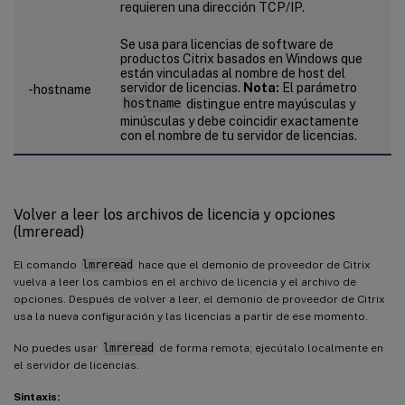
requieren una dirección TCP/IP.
vendor_string
:
;
LT
=
Retail
;
GP
=
720
;
PSL
=
10
;
C
floating license

Se usa para licencias de software de
productos Citrix basados en Windows que
están vinculadas al nombre de host del
XDT
 DDCAux
-
0001
.
citrix
.
com 
XDT
00001
E3
servidor de licencias.
Nota:
El parámetro
-hostname
XDT
 DDCAux
-
0001
.
citrix
.
com 
XDT
00001
E8
hostname
distingue entre mayúsculas y
minúsculas y debe coincidir exactamente
XDT
 DDCAux
-
0001
.
citrix
.
com 
XDT
00001
E0
con el nombre de tu servidor de licencias.
Volver a leer los archivos de licencia y opciones
(lmreread)
El comando
lmreread
hace que el demonio de proveedor de Citrix
vuelva a leer los cambios en el archivo de licencia y el archivo de
opciones. Después de volver a leer, el demonio de proveedor de Citrix
usa la nueva configuración y las licencias a partir de ese momento.
No puedes usar
lmreread
de forma remota; ejecútalo localmente en
el servidor de licencias.
Sintaxis: