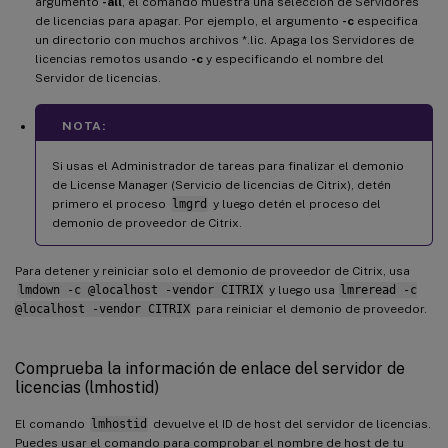
argumento
-all
, el comando muestra una selección de Servidores
de licencias para apagar. Por ejemplo, el argumento
-c
especifica
un directorio con muchos archivos *.lic. Apaga los Servidores de
licencias remotos usando
-c
y especificando el nombre del
Servidor de licencias.
NOTA:
Si usas el Administrador de tareas para finalizar el demonio
de License Manager (Servicio de licencias de Citrix), detén
primero el proceso
lmgrd
y luego detén el proceso del
demonio de proveedor de Citrix.
Para detener y reiniciar solo el demonio de proveedor de Citrix, usa
lmdown -c @localhost -vendor CITRIX
y luego usa
lmreread -c
@localhost -vendor CITRIX
para reiniciar el demonio de proveedor.
Comprueba la información de enlace del servidor de
licencias (lmhostid)
El comando
lmhostid
devuelve el ID de host del servidor de licencias.
Puedes usar el comando para comprobar el nombre de host de tu