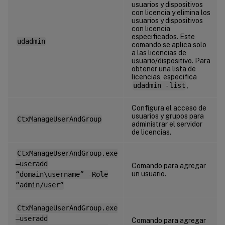
usuarios y dispositivos
con licencia y elimina los
usuarios y dispositivos
con licencia
especificados. Este
udadmin
comando se aplica solo
a las licencias de
usuario/dispositivo. Para
obtener una lista de
licencias, especifica
udadmin -list
.
Configura el acceso de
usuarios y grupos para
CtxManageUserAndGroup
administrar el servidor
de licencias.
CtxManageUserAndGroup.exe
–useradd
Comando para agregar
un usuario.
“domain\username” -Role
“admin/user”
CtxManageUserAndGroup.exe
–useradd
Comando para agregar