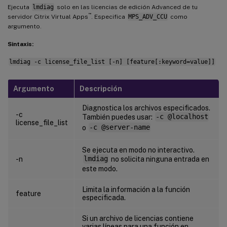
Ejecuta
lmdiag
solo en las licencias de edición Advanced de tu
™
servidor Citrix Virtual Apps
. Especifica
MPS_ADV_CCU
como
argumento.
Sintaxis:
lmdiag -c license_file_list [-n] [feature[:keyword=value]]
Argumento
Descripción
Diagnostica los archivos especificados.
-c
También puedes usar:
-c @localhost
license_file_list
o
-c @server-name
Se ejecuta en modo no interactivo.
-n
lmdiag
no solicita ninguna entrada en
este modo.
Limita la información a la función
feature
especificada.
Si un archivo de licencias contiene
varias líneas para una función en