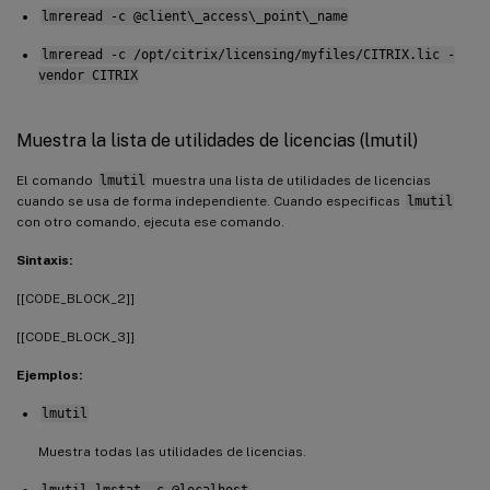
lmreread -c @client\_access\_point\_name
lmreread -c /opt/citrix/licensing/myfiles/CITRIX.lic -
vendor CITRIX
Muestra la lista de utilidades de licencias (lmutil)
El comando
lmutil
muestra una lista de utilidades de licencias
cuando se usa de forma independiente. Cuando especificas
lmutil
con otro comando, ejecuta ese comando.
Sintaxis:
[[CODE_BLOCK_2]]
[[CODE_BLOCK_3]]
Ejemplos:
lmutil
Muestra todas las utilidades de licencias.
lmutil lmstat -c @localhost