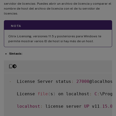
servidor de licencias. Puedes abrir un archivo de licencia y comparar el
nombre de host del archivo de licencia con el de tu servidor de
licencias.
NOTA
Citrix Licensing, versiones 11.5 y posteriores para Windows te
permite mostrar varios ID de host si hay más de un host.
Sintaxis:
-
  License Server status
:
27000
@localhost

   License 
file
(
s
)
 on localhost
:
C
:
\Progr
localhost
:
 license server 
UP
 v11
.
15.0