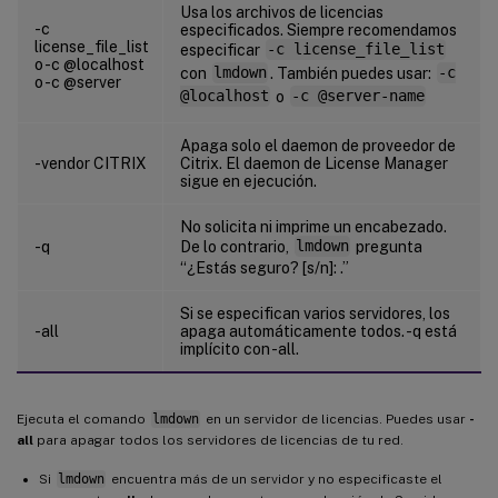
Usa los archivos de licencias
-c
especificados. Siempre recomendamos
license_file_list
especificar
-c license_file_list
o -c @localhost
con
lmdown
. También puedes usar:
-c
o -c @server
@localhost
o
-c @server-name
Apaga solo el daemon de proveedor de
-vendor CITRIX
Citrix. El daemon de License Manager
sigue en ejecución.
No solicita ni imprime un encabezado.
-q
De lo contrario,
lmdown
pregunta
“¿Estás seguro? [s/n]: .”
Si se especifican varios servidores, los
-all
apaga automáticamente todos. -q está
implícito con -all.
Ejecuta el comando
lmdown
en un servidor de licencias. Puedes usar
-
all
para apagar todos los servidores de licencias de tu red.
Si
lmdown
encuentra más de un servidor y no especificaste el