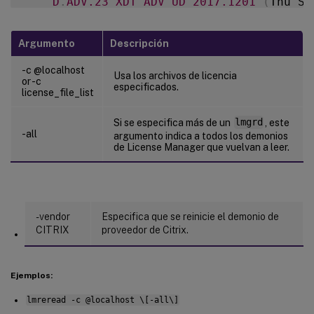
D
.
ADV
.23
XDT_ADV_UD
2017.1201
(
Thu Se
D01
XDT_PLT_UD
2017.1201
(
Tue Sep 
12
Argumento
Descripción
-
  udadmin 
-
list 
-
a

-c @localhost
Usa los archivos de licencia
or -c
especificados.
license_file_list
    Lists all features
,
 versions
,
 counts 
Si se especifica más de un
lmgrd
, este
-all
-
  udadmin 
-
f 
XDT_ENT_UD
-
device dn01
.
88
argumento indica a todos los demonios
de License Manager que vuelvan a leer.
    Releases one device from one feature
.
-vendor
Especifica que se reinicie el demonio de
CITRIX
proveedor de Citrix.
Ejemplos:
lmreread -c @localhost \[-all\]