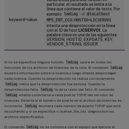
particular, el resultado se limita a la
línea que contiene el valor de texto. Por
ejemplo:
lmdiag -c @localhost
keyword=value
MPS_ENT_CCU:HOSTID=LICSERV01
intenta una desprotección en la línea
con el ID de host
LICSERV01
. La
palabra clave es una de las siguientes:
VERSION, HOSTID, EXPDATE, KEY,
VENDOR_STRING, ISSUER
Si no se especifica ninguna función,
lmdiag
opera en todas las
funciones de los archivos de licencias de tu lista. El comando
lmdiag
muestra información sobre la licencia y luego intenta desproteger
cada licencia. Cuando la desprotección se realiza correctamente,
lmdiag
indica que la desprotección fue exitosa. Cuando la
desprotección falla,
lmdiag
te da la razón del fallo. El comando
lmdiag
intenta conectarse a cada puerto TCP/IP del servidor de
licencias. Detecta si el número de puerto en el archivo de licencias es
incorrecto.
lmdiag
enumera cada número de puerto TCP/IP que está
escuchando y, si se especifica -c license_file_list, diagnostica los
archivos especificados.
El comando
lmdiag
no se comunica con el equipo que ejecuta el