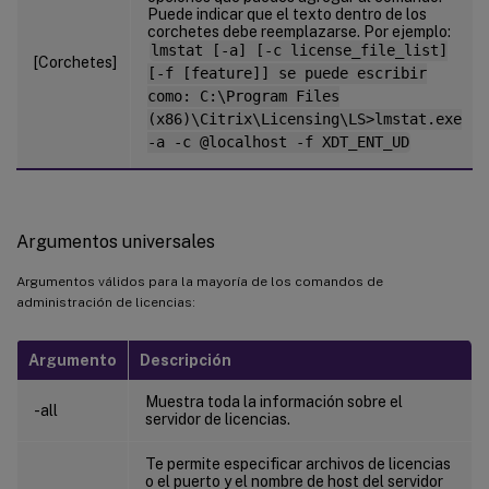
Puede indicar que el texto dentro de los
corchetes debe reemplazarse. Por ejemplo:
lmstat [-a] [-c license_file_list]
[Corchetes]
[-f [feature]] se puede escribir
como: C:\Program Files
(x86)\Citrix\Licensing\LS>lmstat.exe
-a -c @localhost -f XDT_ENT_UD
Argumentos universales
Argumentos válidos para la mayoría de los comandos de
administración de licencias:
Argumento
Descripción
Muestra toda la información sobre el
-all
servidor de licencias.
Te permite especificar archivos de licencias
o el puerto y el nombre de host del servidor