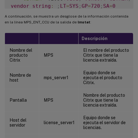
vendor_string
:
;
LT
=
SYS
;
GP
=
720
;
SA
=
0
floating license

A continuación, se muestra un desglose de la información contenida
en la línea MPS_ENT_CCU de la salida de
lmstat
:
XDT
 DDCPrinc
-
0001
.
citrix
.
com 
XDT
XDT
\_
Descripción
Users 
of
CTXLSDIAG
:
(
Total 
of
10000
 licen
Nombre del
El nombre del producto
producto
MPS
Citrix que tiene la
Users 
of
XDT_PLT_CCS
:
(
Total 
of
200000
 li
Citrix
licencia extraída.
"XDT_PLT_CCS"
 v2018
.
1201
,
vendor
:
CITR
Equipo donde se
Nombre de
mps_server1
ejecuta el producto
vendor_string
:
;
LT
=
Retail
;
GP
=
720
;
PSL
=
10
;
C
host
Citrix.
floating license

Nombre del producto
Pantalla
MPS
Citrix que tiene la
XDT
 DDCAux
-
0001
.
citrix
.
com 
XDT
00001
E3
licencia extraída.
XDT
 DDCAux
-
0001
.
citrix
.
com 
XDT
00001
E8
XDT
 DDCAux
-
0001
.
citrix
.
com 
XDT
00001
E0
Equipo donde se
Host del
license_server1
ejecuta el servidor de
servidor
licencias.