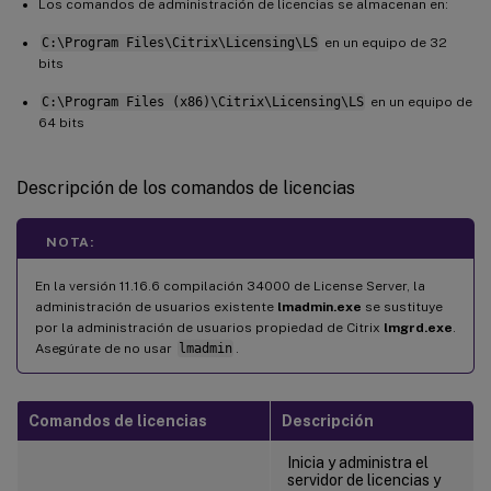
Los comandos de administración de licencias se almacenan en:
C:\Program Files\Citrix\Licensing\LS
en un equipo de 32
bits
C:\Program Files (x86)\Citrix\Licensing\LS
en un equipo de
64 bits
Descripción de los comandos de licencias
NOTA:
En la versión 11.16.6 compilación 34000 de License Server, la
administración de usuarios existente
lmadmin.exe
se sustituye
por la administración de usuarios propiedad de Citrix
lmgrd.exe
.
Asegúrate de no usar
lmadmin
.
Comandos de licencias
Descripción
Inicia y administra el
servidor de licencias y