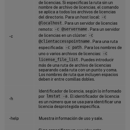
de licencias. Si especificas la ruta sin un
nombre de archivo de licencias, el comando
se aplica a todos los archivos de licencias
del directorio. Para un host local:
-c
@localhost
. Para un servidor de licencias
remoto:
-c @servername
. Para un servidor
de licencias en un clúster:
-c
-c
@clientaccesspointname
. Para una ruta
especificada:
-c path
. Para los nombres de
uno o varios archivos de licencias:
-c
license_file_list
. Puedes introducir
más de una ruta de archivo de licencias
separando cada ruta con un punto y coma.
Los nombres de ruta que incluyen espacios
deben ir entre comillas dobles.
Identificador de licencia, según lo informado
por
lmstat -a
. El identificador de licencia
-h
es un número que se usa para identificar una
licencia desprotegida específica.
-help
Muestra información de uso y sale.