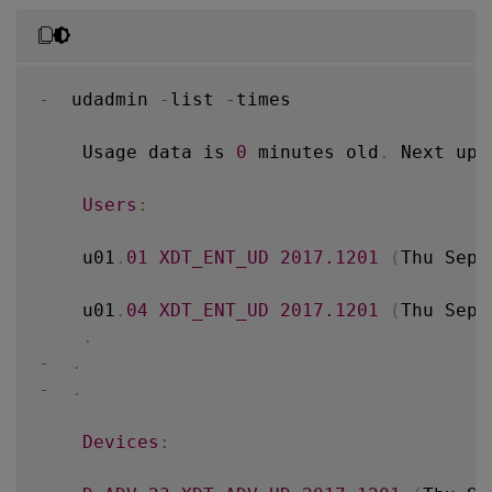
-
  udadmin 
-
list 
-
times

    Usage data is 
0
 minutes old
.
 Next upd
Users
:
    u01
.
01
XDT_ENT_UD
2017.1201
(
Thu Sep 
    u01
.
04
XDT_ENT_UD
2017.1201
(
Thu Sep 
.
-
.
-
.
Devices
: