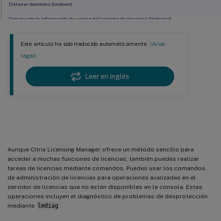
Detener daemons (lmdown)
Comprueba la información de enlace del servidor de licencias (lmhostid)
Volver a leer los archivos de licencia y opciones (lmreread)
Este artículo ha sido traducido automáticamente.
(Aviso
Muestra la lista de utilidades de licencias (lmutil)
legal)
Determina el estado de las licencias (lmstat)
Leer en inglés
Mostrar versiones de binarios (lmver)
Mostrar o liberar licencias para usuarios o dispositivos (udadmin)
Comandos de licencias
Aunque Citrix Licensing Manager ofrece un método sencillo para
acceder a muchas funciones de licencias, también puedes realizar
tareas de licencias mediante comandos. Puedes usar los comandos
de administración de licencias para operaciones avanzadas en el
servidor de licencias que no están disponibles en la consola. Estas
operaciones incluyen el diagnóstico de problemas de desprotección
mediante
lmdiag
.