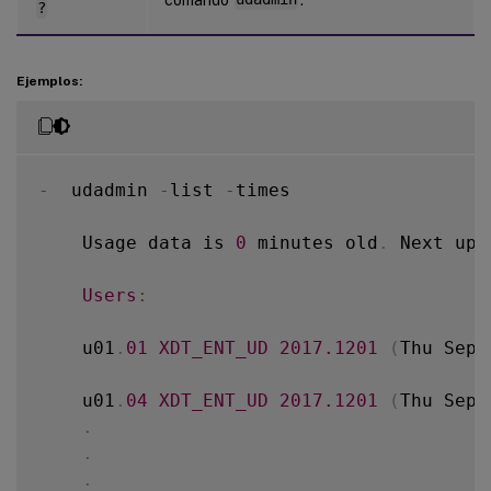
?
Ejemplos:
-
  udadmin 
-
list 
-
times

    Usage data is 
0
 minutes old
.
 Next upd
Users
:
    u01
.
01
XDT_ENT_UD
2017.1201
(
Thu Sep 
    u01
.
04
XDT_ENT_UD
2017.1201
(
Thu Sep 
.
.
.