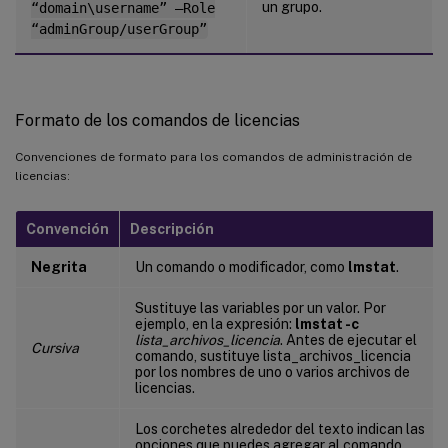
un grupo.
“domain\username” –Role
“adminGroup/userGroup”
Formato de los comandos de licencias
Convenciones de formato para los comandos de administración de
licencias:
Convención
Descripción
Negrita
Un comando o modificador, como
lmstat
.
Sustituye las variables por un valor. Por
ejemplo, en la expresión:
lmstat -c
lista_archivos_licencia
. Antes de ejecutar el
Cursiva
comando, sustituye lista_archivos_licencia
por los nombres de uno o varios archivos de
licencias.
Los corchetes alrededor del texto indican las
opciones que puedes agregar al comando.