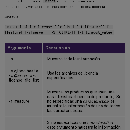
licencias. El comando
lmstat
muestra solo un uso de la licencia,
incluso si hay varias conexiones compartiendo esa licencia.
Sintaxis:
lmstat [-a] [-c license_file_list] [-f [feature]] [-i
[feature] [-s[server] [-S [CITRIX]] [-t timeout_value]
Argumento
Descripción
-a
Muestra toda la información.
-c @localhost o
Usa los archivos de licencia
-c @server o -c
especificados.
license_file_list
Muestra los productos que usan una
característica (licencia de producto). Si
-f [feature]
no especificas una
característica
, se
muestra la información de uso de todas
las características.
Si no especificas una
característica
,
este argumento muestra la información