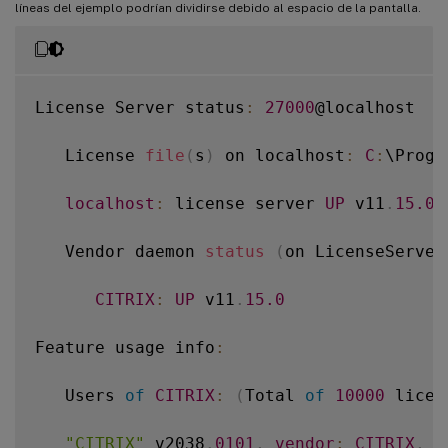
líneas del ejemplo podrían dividirse debido al espacio de la pantalla.
License Server status
:
27000
@localhost

   License 
file
(
s
)
 on localhost
:
C
:
\Progr
localhost
:
 license server 
UP
 v11
.
15.0
   Vendor daemon 
status
(
on LicenseServer
CITRIX
:
UP
 v11
.
15.0
Feature usage info
:
   Users 
of
CITRIX
:
(
Total 
of
10000
 licen
"CITRIX"
 v2038
.
0101
,
vendor
:
CITRIX
,
e