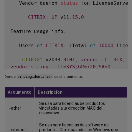
   Vendor daemon 
status
(
on LicenseServer
CITRIX
:
UP
 v11
.
15.0
Feature usage info
:
   Users 
of
CITRIX
:
(
Total 
of
10000
 licen
"CITRIX"
 v2038
.
0101
,
vendor
:
CITRIX
,
e
vendor_string
:
;
LT
=
SYS
;
GP
=
720
;
SA
=
0
floating license

Donde
bindingidentifier
es el argumento.
XDT
 DDCPrinc
-
0001
.
citrix
.
com 
XDT
XDT
\_
Argumento
Descripción
Users 
of
CTXLSDIAG
:
(
Total 
of
10000
 licen
Se usa para licencias de productos
-ether
vinculadas a la dirección MAC del
dispositivo.
Users 
of
XDT_PLT_CCS
:
(
Total 
of
200000
 li
Se usa para licencias de software de
-internet
productos Citrix basados en Windows que
"XDT_PLT_CCS"
 v2018
.
1201
,
vendor
:
CITR