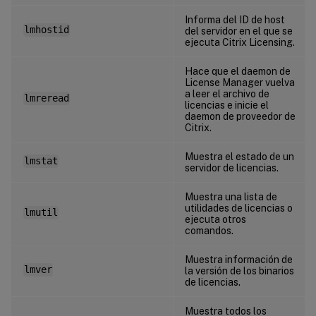
Informa del ID de host
lmhostid
del servidor en el que se
ejecuta Citrix Licensing.
Hace que el daemon de
License Manager vuelva
a leer el archivo de
lmreread
licencias e inicie el
daemon de proveedor de
Citrix.
Muestra el estado de un
lmstat
servidor de licencias.
Muestra una lista de
utilidades de licencias o
lmutil
ejecuta otros
comandos.
Muestra información de
lmver
la versión de los binarios
de licencias.
Muestra todos los