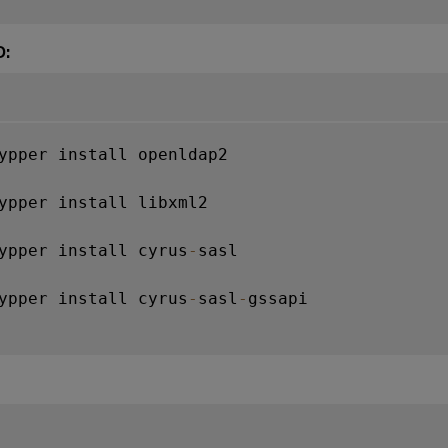
D:
ypper install openldap2

ypper install libxml2

ypper install cyrus
-
sasl

ypper install cyrus
-
sasl
-
gssapi
