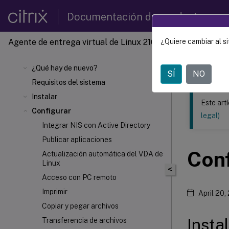
Documentación de productos
Agente de entrega virtual de Linux 2106
¿Quiere cambiar al si
Este contenid
Agente 
¿Qué hay de nuevo?
SÍ
NO
Requisitos del sistema
Instalar
Este art
Configurar
legal)
Integrar NIS con Active Directory
Publicar aplicaciones
Conf
Actualización automática del VDA de
Linux
<
Acceso con PC remoto
Imprimir
April 20,
Copiar y pegar archivos
Insta
Transferencia de archivos