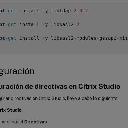
pt
-
get
 install 
-
y libldap
-
2.4
-
2
pt
-
get
 install 
-
y libsasl2
-
2
pt
-
get
 install 
-
y libsasl2
-
modules
-
gssapi
-
mit

guración
ración de directivas en Citrix Studio
urar directivas en Citrix Studio, lleve a cabo lo siguiente:
rix Studio
.
ne el panel
Directivas
.