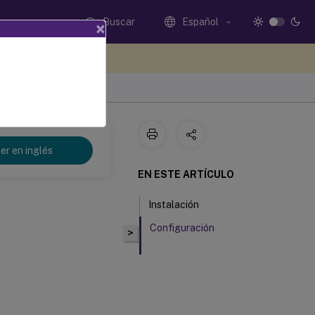
Buscar
Español
×
e sus comentarios aquí
er en inglés
EN ESTE ARTÍCULO
Instalación
Configuración
>