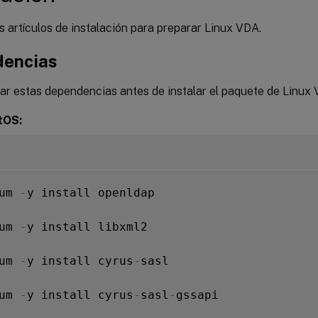
s artículos de instalación para preparar Linux VDA.
encias
lar estas dependencias antes de instalar el paquete de Linux
tOS:
um 
-
y install openldap

um 
-
y install libxml2

um 
-
y install cyrus
-
sasl

um 
-
y install cyrus
-
sasl
-
gssapi
