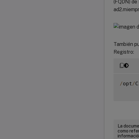
(FQDN) de 
ad2.miempr
También pu
Registro:
/
opt
/
C
La documen
como refer
informació