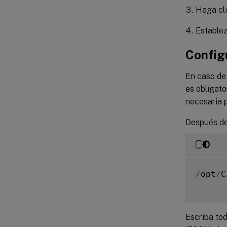
Haga cl
Establez
Config
En caso de 
es obligato
necesaria p
Después de
/
opt
/
C
Escriba to