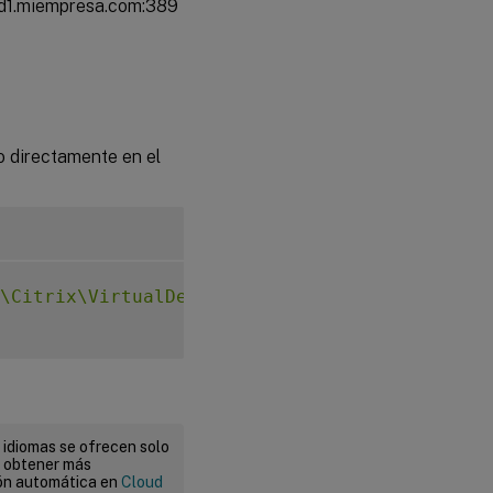
 ad1.miempresa.com:389
o directamente en el
\Citrix\VirtualDesktopAgent"
-
t 
"REG_SZ"
-
v 
 idiomas se ofrecen solo
a obtener más
ión automática en
Cloud