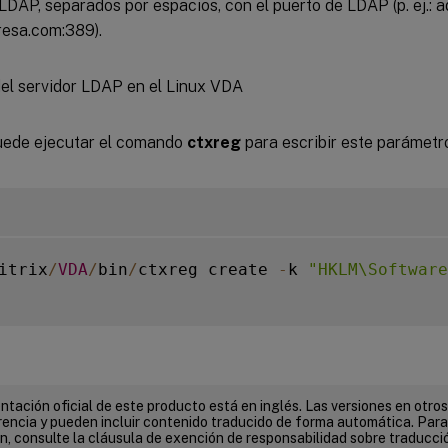
LDAP, separados por espacios, con el puerto de LDAP (p. ej.:
esa.com:389).
ede ejecutar el comando
ctxreg
para escribir este parámetr
itrix
/
VDA
/
bin
/
ctxreg create 
-
k 
"HKLM\Software
tación oficial de este producto está en inglés. Las versiones en otros
encia y pueden incluir contenido traducido de forma automática. Par
n, consulte la cláusula de exención de responsabilidad sobre traducc