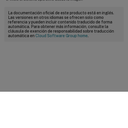
La documentación oficial de este producto está en inglés.
Las versiones en otros idiomas se ofrecen solo como
referencia y pueden incluir contenido traducido de forma
automática. Para obtener más información, consulte la
cláusula de exención de responsabilidad sobre traducción
automática en
Cloud Software Group home
.