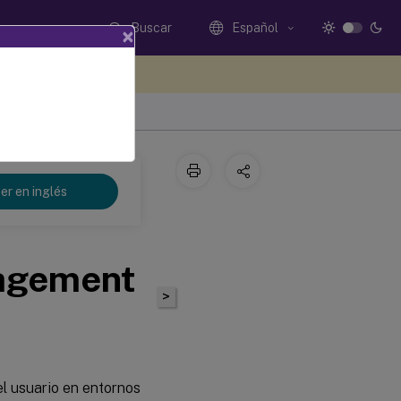
Buscar
Español
×
e sus comentarios aquí
er en inglés
nagement
>
el usuario en entornos