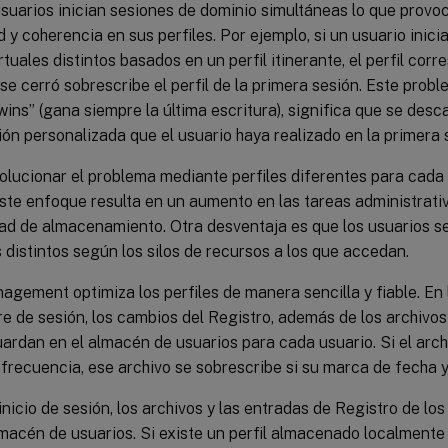
usuarios inician sesiones de dominio simultáneas lo que prov
 y coherencia en sus perfiles. Por ejemplo, si un usuario inici
rtuales distintos basados en un perfil itinerante, el perfil corr
se cerró sobrescribe el perfil de la primera sesión. Este pro
 wins” (gana siempre la última escritura), significa que se desc
ón personalizada que el usuario haya realizado en la primera 
lucionar el problema mediante perfiles diferentes para cada 
ste enfoque resulta en un aumento en las tareas administrativ
ad de almacenamiento. Otra desventaja es que los usuarios s
distintos según los silos de recursos a los que accedan.
agement optimiza los perfiles de manera sencilla y fiable. En
rre de sesión, los cambios del Registro, además de los archivos
guardan en el almacén de usuarios para cada usuario. Si el arc
frecuencia, ese archivo se sobrescribe si su marca de fecha y 
inicio de sesión, los archivos y las entradas de Registro de lo
macén de usuarios. Si existe un perfil almacenado localmente