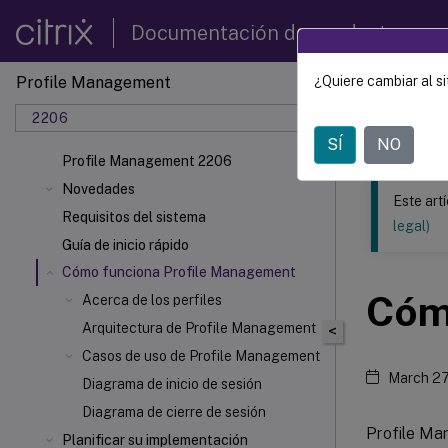
Documentación de productos
Profile Management
¿Quiere cambiar al si
Este contenid
2206
Profil
SÍ
NO
Profile Management 2206
Novedades
Este art
Requisitos del sistema
legal)
Guía de inicio rápido
Cómo funciona Profile Management
Cóm
Acerca de los perfiles
Arquitectura de Profile Management
<
Casos de uso de Profile Management
March 27
Diagrama de inicio de sesión
Diagrama de cierre de sesión
Profile Man
Planificar su implementación