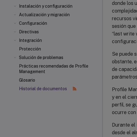
donde los 
Instalación y configuración
complejidad
Actualización y migración
recursos vi
Configuración
sesión que 
Directivas
“last write
Integración
configuraci
Protección
Se puede so
Solución de problemas
obstante, e
Prácticas recomendadas de Profile
de capacid
Management
parámetros 
Glosario
Historial de documentos
Profile Man
y en el cie
perfil, se 
ocurre con 
Durante el 
desde el al