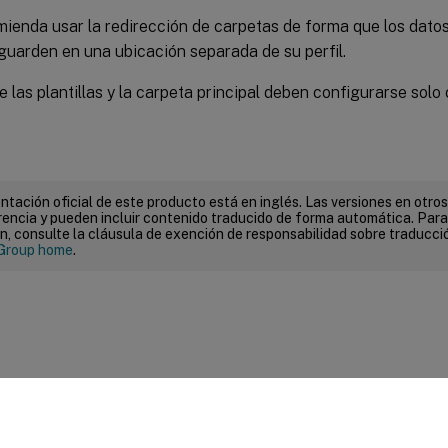
mienda usar la redirección de carpetas de forma que los dato
guarden en una ubicación separada de su perfil.
e las plantillas y la carpeta principal deben configurarse solo
tación oficial de este producto está en inglés. Las versiones en otros
encia y pueden incluir contenido traducido de forma automática. Par
n, consulte la cláusula de exención de responsabilidad sobre traducc
Group home
.