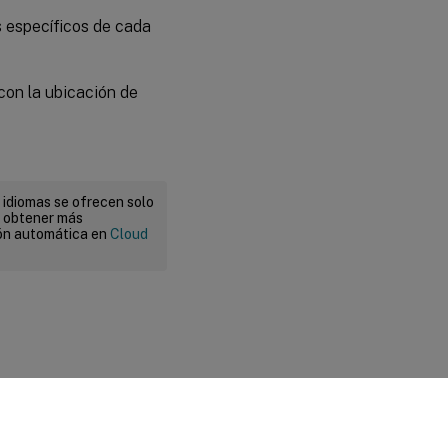
s específicos de cada
 con la ubicación de
 idiomas se ofrecen solo
a obtener más
ión automática en
Cloud