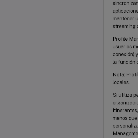
sincroniza
aplicacione
mantener un
streaming d
Profile Ma
usuarios mó
conexión) y
la función 
Nota: Prof
locales.
Si utiliza 
organizació
itinerante
menos que s
personaliza
Management