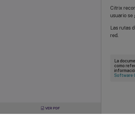
Citrix reco
usuario se 
Las rutas d
red.
La documen
como refer
informació
Software 
VER PDF