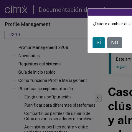
Documentación de productos
Profile Management
¿Quiere cambiar al si
Este contenid
2209
Profil
SÍ
NO
Profile Management 2209
Novedades
Este art
Requisitos del sistema
legal)
Guía de inicio rápido
Cómo funciona Profile Management
Caso
Planificar su implementación
Elegir una configuración
<
clús
Planificar para diferentes plataformas
Compartir los perfiles de usuario de
y al
Citrix en varios servidores de archivos
Administrar perfiles dentro y entre