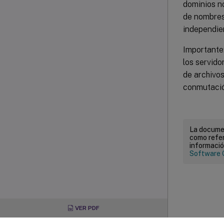
dominios n
de nombres
independie
Importante:
los servido
de archivo
conmutación
La documen
como refer
informació
Software 
VER PDF