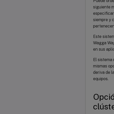
Puede orden
siguiente 
especificar
siempre y c
pertenecen 
Este siste
Wagga Wagga
en sus apl
El sistema 
mismas opc
deriva de l
equipos.
Opció
clúst