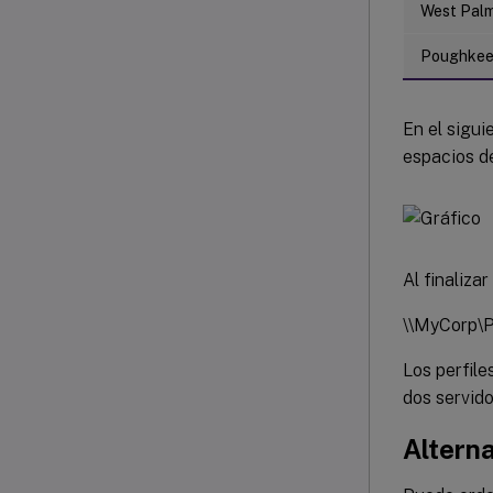
West Pal
Poughkeep
En el sigu
espacios d
Al finaliza
\\MyCorp\P
Los perfile
dos servido
Altern