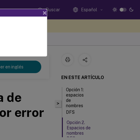
Buscar
Español
×
e sus comentarios aquí
er en inglés
EN ESTE ARTÍCULO
Opción 1:
a de
espacios
de
>
nombres
or error
DFS
Opción 2.
Espacios de
nombres
DFS con