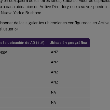
(y en cualquiera de los otros sitios). Cada servidor de espaci
ra cada ubicación de Active Directory, que a su vez puede inc
 Nueva York o Brisbane.
sponer de las siguientes ubicaciones configuradas en Active D
l usuario).
e la ubicación de AD (#l#)
Ubicación geográfica
agga
ANZ
ANZ
ANZ
ANZ
NA
NA