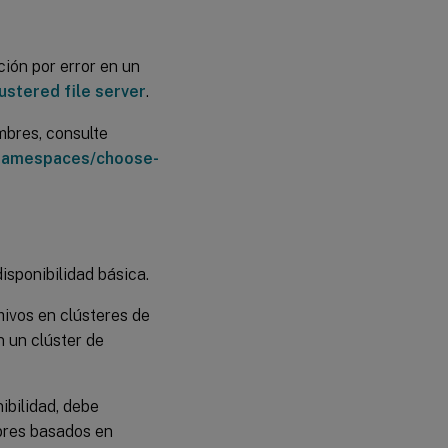
ión por error en un
ustered file server
.
mbres, consulte
-namespaces/choose-
isponibilidad básica.
hivos en clústeres de
n un clúster de
ibilidad, debe
bres basados en