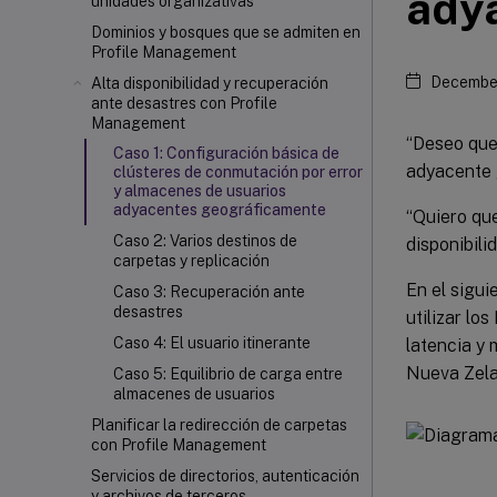
ady
unidades organizativas
Dominios y bosques que se admiten en
Profile Management
December
Alta disponibilidad y recuperación
ante desastres con Profile
Management
“Deseo que
Caso 1: Configuración básica de
adyacente g
clústeres de conmutación por error
y almacenes de usuarios
adyacentes geográficamente
“Quiero que
Caso 2: Varios destinos de
disponibili
carpetas y replicación
En el sigui
Caso 3: Recuperación ante
desastres
utilizar lo
Caso 4: El usuario itinerante
latencia y 
Nueva Zela
Caso 5: Equilibrio de carga entre
almacenes de usuarios
Planificar la redirección de carpetas
con Profile Management
Servicios de directorios, autenticación
y archivos de terceros