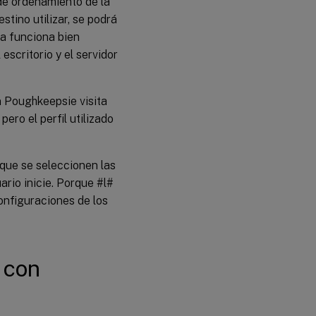
 de ordenamiento de la
tino utilizar, se podrá
ma funciona bien
escritorio y el servidor
n Poughkeepsie visita
ero el perfil utilizado
 que se seleccionen las
rio inicie. Porque #l#
configuraciones de los
 con