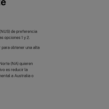
te
clústeres de
conmutación
por error
 (NUS) de preferencia
s opciones 1 y 2.
 para obtener una alta
 Norte (NA) quieren
vo es reducir la
nental a Australia o