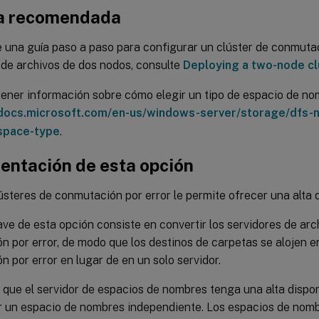
a recomendada
e una guía paso a paso para configurar un clúster de conmutac
 de archivos de dos nodos, consulte
Deploying a two-node cl
ener información sobre cómo elegir un tipo de espacio de no
/docs.microsoft.com/en-us/windows-server/storage/dfs
space-type
.
entación de esta opción
steres de conmutación por error le permite ofrecer una alta d
ave de esta opción consiste en convertir los servidores de arc
 por error, de modo que los destinos de carpetas se alojen e
 por error en lugar de en un solo servidor.
 que el servidor de espacios de nombres tenga una alta dispon
r un espacio de nombres independiente. Los espacios de nom