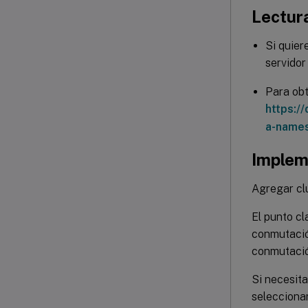
Lectur
Si quier
servidor
Para obt
https:/
a-name
Implem
Agregar clú
El punto cl
conmutación
conmutación
Si necesita
selecciona