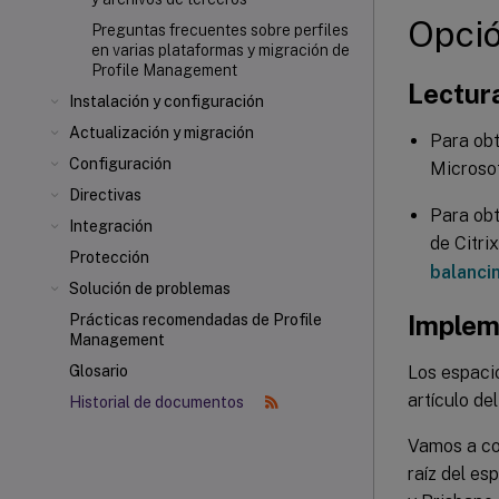
Opció
Preguntas frecuentes sobre perfiles
en varias plataformas y migración de
Profile Management
Lectur
Instalación y configuración
Actualización y migración
Para obt
Configuración
Microsof
Directivas
Para obt
Integración
de Citri
Protección
balanci
Solución de problemas
Implem
Prácticas recomendadas de Profile
Management
Los espaci
Glosario
artículo del
Historial de documentos
Vamos a co
raíz del e