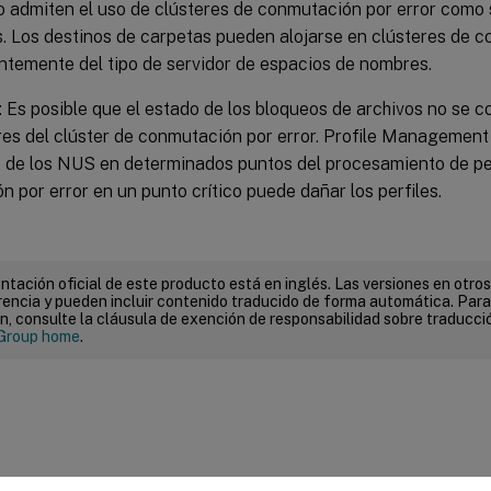
o admiten el uso de clústeres de conmutación por error como 
. Los destinos de carpetas pueden alojarse en clústeres de c
ntemente del tipo de servidor de espacios de nombres.
 Es posible que el estado de los bloqueos de archivos no se co
res del clúster de conmutación por error. Profile Management
s de los NUS en determinados puntos del procesamiento de per
 por error en un punto crítico puede dañar los perfiles.
tación oficial de este producto está en inglés. Las versiones en otros
encia y pueden incluir contenido traducido de forma automática. Par
n, consulte la cláusula de exención de responsabilidad sobre traducc
Group home
.