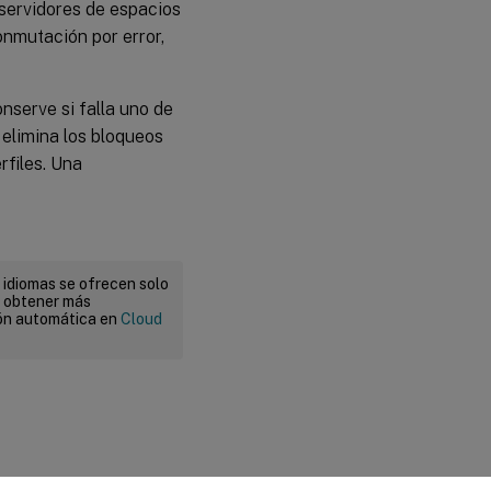
servidores de espacios
onmutación por error,
nserve si falla uno de
 elimina los bloqueos
files. Una
 idiomas se ofrecen solo
a obtener más
ión automática en
Cloud