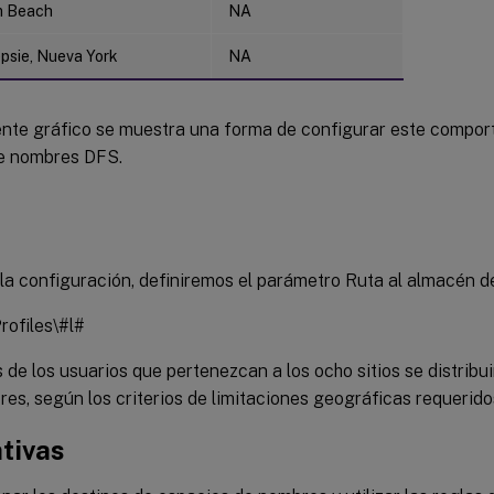
m Beach
NA
sie, Nueva York
NA
iente gráfico se muestra una forma de configurar este compo
e nombres DFS.
r la configuración, definiremos el parámetro Ruta al almacén 
rofiles\#l#
s de los usuarios que pertenezcan a los ocho sitios se distrib
res, según los criterios de limitaciones geográficas requerido
ativas