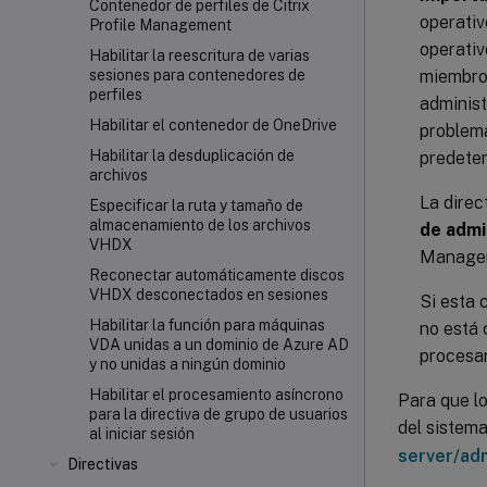
Contenedor de perfiles de Citrix
operativ
Profile Management
operativ
Habilitar la reescritura de varias
miembros
sesiones para contenedores de
perfiles
administ
Habilitar el contenedor de OneDrive
problema
Habilitar la desduplicación de
predete
archivos
La direc
Especificar la ruta y tamaño de
almacenamiento de los archivos
de admi
VHDX
Managem
Reconectar automáticamente discos
VHDX desconectados en sesiones
Si esta 
Habilitar la función para máquinas
no está 
VDA unidas a un dominio de Azure AD
procesa
y no unidas a ningún dominio
Habilitar el procesamiento asíncrono
Para que l
para la directiva de grupo de usuarios
del sistem
al iniciar sesión
server/ad
Directivas