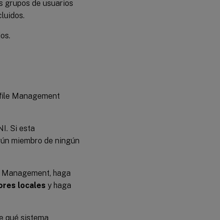
os grupos de usuarios
luidos.
os.
ofile Management
NI. Si esta
ingún miembro de ningún
ile Management, haga
ores locales
y haga
e qué sistema