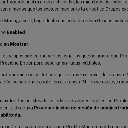
configurado aquí ni en el archivo INI, los miembros de todos l
san a menos que los excluya mediante la directiva Grupos exc
le Management, haga doble clic en la directiva Grupos excluid
one
Enabled
.
ic en
Mostrar
.
los grupos que contienen los usuarios que no quiere que Pr
Presione Entrar para separar entradas múltiples.
onfiguración no se define aquí, se utiliza el valor del archivo I
ación no se define aquí ni en el archivo INI, no se excluye n
inistrar los perfiles de los administradores locales, en Prof
ic en la directiva
Procesar inicios de sesión de administrad
abilitada
.
nte:
De forma predeterminada, Profile Management reconoc