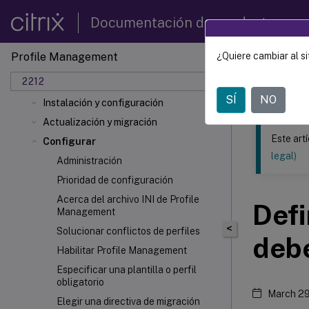
Novedades
Documentación de productos
Requisitos del sistema
Guía de inicio rápido
Profile Management
¿Quiere cambiar al si
Este contenid
Cómo funciona Profile Management
2212
Planificar su implementación
Profil
SÍ
NO
Instalación y configuración
Actualización y migración
Este art
Configurar
legal)
Administración
Prioridad de configuración
Acerca del archivo INI de Profile
Defi
Management
<
Solucionar conflictos de perfiles
deb
Habilitar Profile Management
Especificar una plantilla o perfil
obligatorio
March 29
Elegir una directiva de migración