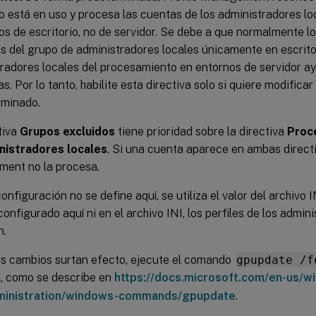
o está en uso y procesa las cuentas de los administradores lo
os de escritorio, no de servidor. Se debe a que normalmente l
 del grupo de administradores locales únicamente en escritori
radores locales del procesamiento en entornos de servidor ay
s. Por lo tanto, habilite esta directiva solo si quiere modific
rminado.
tiva
Grupos excluidos
tiene prioridad sobre la directiva
Proce
nistradores locales
. Si una cuenta aparece en ambas directi
ent no la procesa.
configuración no se define aquí, se utiliza el valor del archivo 
configurado aquí ni en el archivo INI, los perfiles de los admin
n.
os cambios surtan efecto, ejecute el comando
gpupdate /f
a, como se describe en
https://docs.microsoft.com/en-us/w
ministration/windows-commands/gpupdate
.