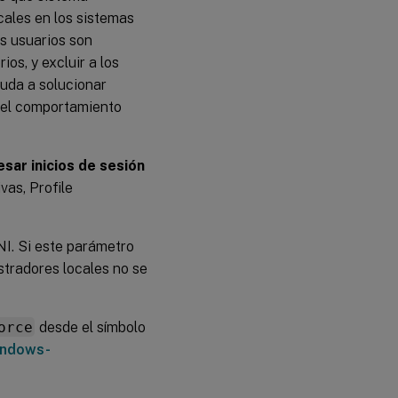
cales en los sistemas
os usuarios son
os, y excluir a los
uda a solucionar
ar el comportamiento
sar inicios de sesión
vas, Profile
INI. Si este parámetro
istradores locales no se
orce
desde el símbolo
indows-