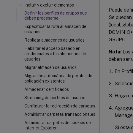
Incluir y excluir elementos
Puede defin
Definir los perfiles de grupos que
Se pueden u
deben procesarse
(local, glo
Especificar la ruta al almacén de
DOMINIO>\
usuarios
GRUPO.
Replicar almacenes de usuarios
Habilitar el acceso basado en
Nota:
Los g
credenciales a los almacenes de
deben ser 
usuarios
Migrar almacén de usuarios
En Profi
Migración automática de perfiles de
aplicación existentes
Selecci
Almacenar certificados
Haga cl
Streaming de perfiles de usuario
Configurar la redirección de carpetas
Agregue 
Administrar carpetas transaccionales
Manageme
Administrar carpetas de cookies de
Si esta 
Internet Explorer