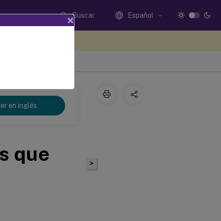
Buscar
Español
×
e sus comentarios aquí
er en inglés
os que
>