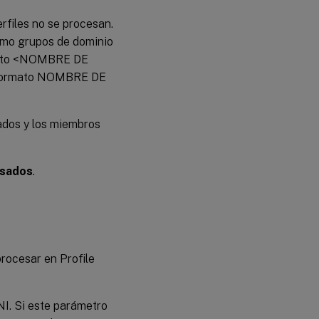
rfiles no se procesan.
como grupos de dominio
ormato <NOMBRE DE
 formato NOMBRE DE
ados y los miembros
esados
.
rocesar en Profile
INI. Si este parámetro