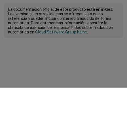
La documentación oficial de este producto está en inglés.
Las versiones en otros idiomas se ofrecen solo como
referencia y pueden incluir contenido traducido de forma
automática. Para obtener más información, consulte la
cláusula de exención de responsabilidad sobre traducción
automática en
Cloud Software Group home
.
Comentarios sobre el sitio
Sus opciones de privacidad
Condiciones legales y de