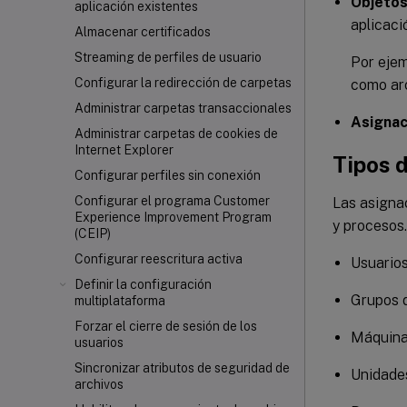
Objetos
aplicación existentes
aplicaci
Almacenar certificados
Streaming de perfiles de usuario
Por ejem
Configurar la redirección de carpetas
como arc
Administrar carpetas transaccionales
Asignac
Administrar carpetas de cookies de
Internet Explorer
Tipos 
Configurar perfiles sin conexión
Configurar el programa Customer
Las asignac
Experience Improvement Program
y procesos.
(CEIP)
Configurar reescritura activa
Usuario
Definir la configuración
Grupos 
multiplataforma
Forzar el cierre de sesión de los
Máquin
usuarios
Sincronizar atributos de seguridad de
Unidades
archivos