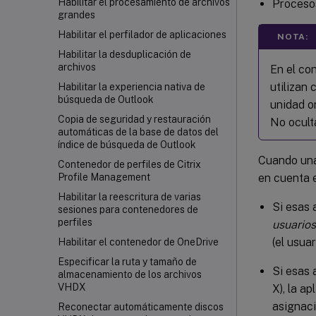
Habilitar el procesamiento de archivos
Proceso
grandes
Habilitar el perfilador de aplicaciones
NOTA:
Habilitar la desduplicación de
archivos
En el co
utilizan
Habilitar la experiencia nativa de
búsqueda de Outlook
unidad or
Copia de seguridad y restauración
No oculta
automáticas de la base de datos del
índice de búsqueda de Outlook
Cuando una
Contenedor de perfiles de Citrix
en cuenta 
Profile Management
Habilitar la reescritura de varias
Si esas 
sesiones para contenedores de
perfiles
usuarios
(el usua
Habilitar el contenedor de OneDrive
Especificar la ruta y tamaño de
Si esas 
almacenamiento de los archivos
VHDX
X), la a
asignaci
Reconectar automáticamente discos