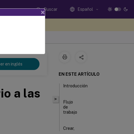
Buscar
Español
×
e sus comentarios aquí
er en inglés
EN ESTE ARTÍCULO
Introducción
io a las
>
Flujo
de
trabajo
Crear,
administrar