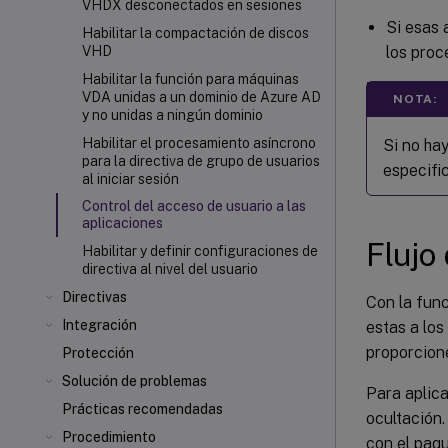
VHDX desconectados en sesiones
Si esas 
Habilitar la compactación de discos
los proc
VHD
Habilitar la función para máquinas
VDA unidas a un dominio de Azure AD
NOTA:
y no unidas a ningún dominio
Habilitar el procesamiento asíncrono
Si no ha
para la directiva de grupo de usuarios
especific
al iniciar sesión
Control del acceso de usuario a las
aplicaciones
Flujo
Habilitar y definir configuraciones de
directiva al nivel del usuario
Directivas
Con la fun
Integración
estas a los
proporcion
Protección
Solución de problemas
Para aplica
Prácticas recomendadas
ocultación.
Procedimiento
con el paq