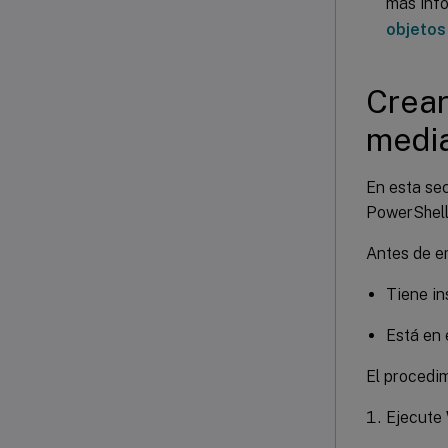
más inf
objetos
Crear
media
En esta sec
PowerShell 
Antes de e
Tiene in
Está en 
El procedim
Ejecute