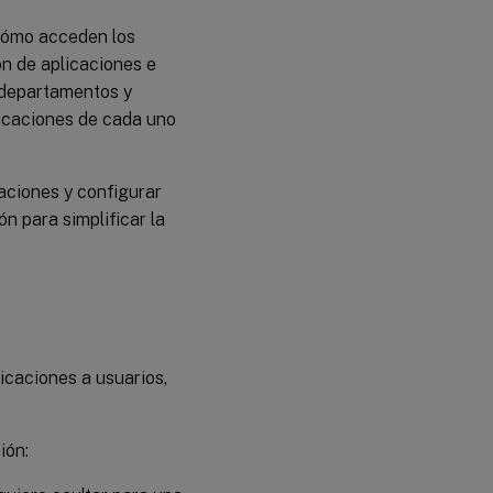
e
 cómo acceden los
implementar
reglas
ón de aplicaciones e
mediante
 departamentos y
Rule
Generator
plicaciones de cada uno
Habilitar el
control de
caciones y configurar
acceso a
n para simplificar la
aplicaciones
mediante
objetos de
directiva de
grupo
Ejemplo
icaciones a usuarios,
ión: