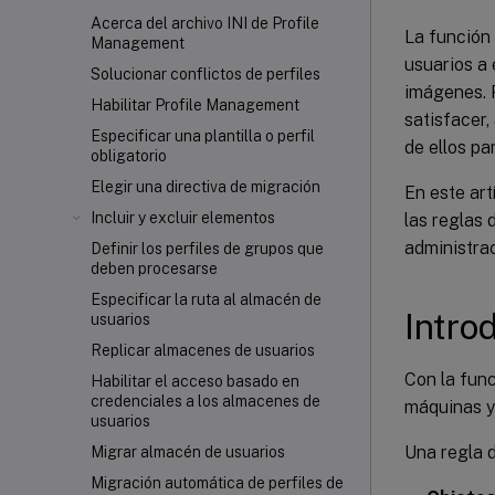
Acerca del archivo INI de Profile
La función 
Management
usuarios a 
Solucionar conflictos de perfiles
imágenes. 
Habilitar Profile Management
satisfacer,
Especificar una plantilla o perfil
de ellos pa
obligatorio
Elegir una directiva de migración
En este art
Incluir y excluir elementos
las reglas 
administra
Definir los perfiles de grupos que
deben procesarse
Especificar la ruta al almacén de
Intro
usuarios
Replicar almacenes de usuarios
Con la func
Habilitar el acceso basado en
credenciales a los almacenes de
máquinas y
usuarios
Una regla d
Migrar almacén de usuarios
Migración automática de perfiles de