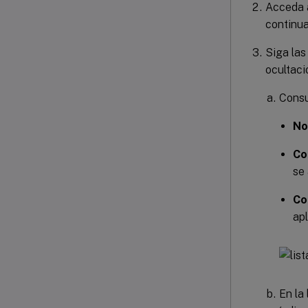
Acceda 
continua
Siga las
ocultaci
Consu
No
Co
se
Co
ap
En la