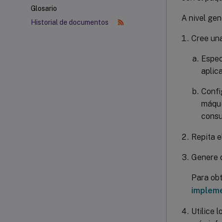
Glosario
A nivel gen
Historial de documentos
Cree una
Espec
aplic
Confi
máqui
consu
Repita e
Genere d
Para obt
impleme
Utilice 