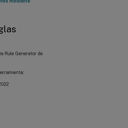
iones mediante
glas
nta Rule Generator de
herramienta:
 2022