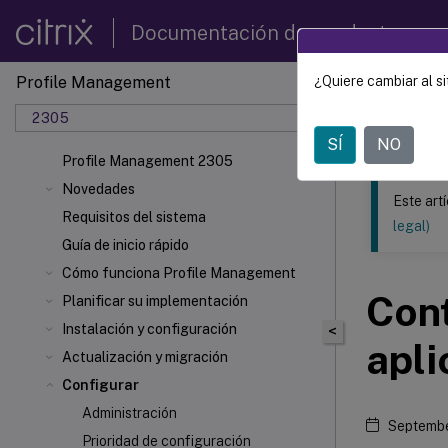
Documentación de productos
Profile Management
¿Quiere cambiar al si
Este contenid
2305
Profil
SÍ
NO
Profile Management 2305
Novedades
Este art
Requisitos del sistema
legal)
Guía de inicio rápido
Cómo funciona Profile Management
Cont
Planificar su implementación
Instalación y configuración
<
apli
Actualización y migración
Configurar
Administración
Septembe
Prioridad de configuración