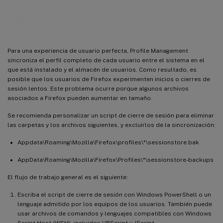
Explorador Firefox
Para una experiencia de usuario perfecta, Profile Management
sincroniza el perfil completo de cada usuario entre el sistema en el
que está instalado y el almacén de usuarios. Como resultado, es
posible que los usuarios de Firefox experimenten inicios o cierres de
sesión lentos. Este problema ocurre porque algunos archivos
asociados a Firefox pueden aumentar en tamaño.
Se recomienda personalizar un script de cierre de sesión para eliminar
las carpetas y los archivos siguientes, y excluirlos de la sincronización:
Appdata\Roaming\Mozilla\Firefox\profiles\*\sessionstore.bak
AppData\Roaming\Mozilla\Firefox\Profiles\*\sessionstore-backups
El flujo de trabajo general es el siguiente:
Escriba el script de cierre de sesión con Windows PowerShell o un
lenguaje admitido por los equipos de los usuarios. También puede
usar archivos de comandos y lenguajes compatibles con Windows
Script Host (WSH), incluidos VBScript y JScript.