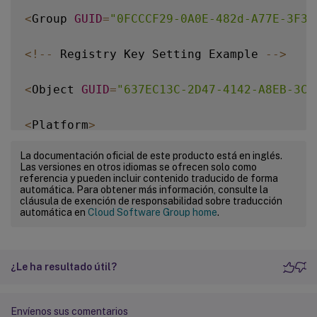
<
Group 
GUID
=
"0FCCCF29-0A0E-482d-A77E-3F39
<
!
--
 Registry Key Setting Example 
--
>
<
Object 
GUID
=
"637EC13C-2D47-4142-A8EB-3CE
<
Platform
>
La documentación oficial de este producto está en inglés.
<
RegKey
>
Las versiones en otros idiomas se ofrecen solo como
referencia y pueden incluir contenido traducido de forma
automática. Para obtener más información, consulte la
<
Key
>
Software\Microsoft\Office\certain ke
cláusula de exención de responsabilidad sobre traducción
automática en
Cloud Software Group home
.
<
Merge
/
>
<
Recurse
/
>
¿Le ha resultado útil?
<
ExcludeValues
>
Envíenos sus comentarios