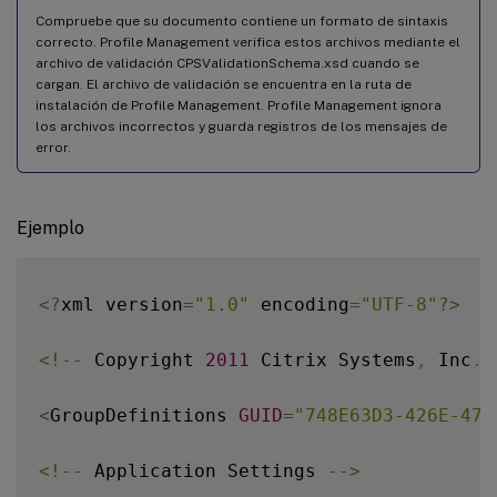
Compruebe que su documento contiene un formato de sintaxis
correcto. Profile Management verifica estos archivos mediante el
archivo de validación CPSValidationSchema.xsd cuando se
cargan. El archivo de validación se encuentra en la ruta de
instalación de Profile Management. Profile Management ignora
los archivos incorrectos y guarda registros de los mensajes de
error.
Ejemplo
<
?
xml version
=
"1.0"
 encoding
=
"UTF-8"
?
>
<
!
--
 Copyright 
2011
 Citrix Systems
,
 Inc
.
 
<
GroupDefinitions 
GUID
=
"748E63D3-426E-479
<
!
--
 Application Settings 
--
>