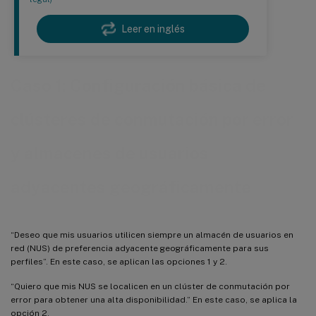
Leer en inglés
Caso 1: Configuración básica de
clústeres de conmutación por error
y almacenes de usuarios
adyacentes geográficamente
“Deseo que mis usuarios utilicen siempre un almacén de usuarios en
red (NUS) de preferencia adyacente geográficamente para sus
perfiles”. En este caso, se aplican las opciones 1 y 2.
“Quiero que mis NUS se localicen en un clúster de conmutación por
error para obtener una alta disponibilidad.” En este caso, se aplica la
opción 2.