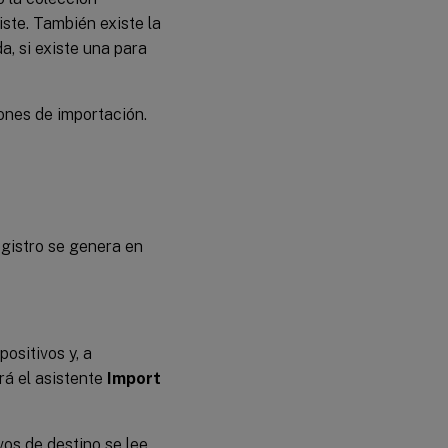
iste. También existe la
da, si existe una para
iones de importación.
egistro se genera en
ositivos y, a
rá el asistente
Import
vos de destino se lee