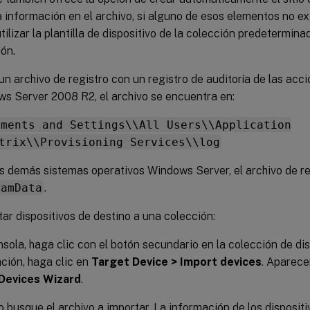
 información en el archivo, si alguno de esos elementos no ex
tilizar la plantilla de dispositivo de la colección predetermina
ón.
n archivo de registro con un registro de auditoría de las acc
s Server 2008 R2, el archivo se encuentra en:
uments and Settings\\All Users\\Application
trix\\Provisioning Services\\log
os demás sistemas operativos Windows Server, el archivo de r
ramData
.
ar dispositivos de destino a una colección:
nsola, haga clic con el botón secundario en la colección de disp
ción, haga clic en
Target Device > Import devices
. Aparece
Devices Wizard
.
o busque el archivo a importar. La información de los dispositi