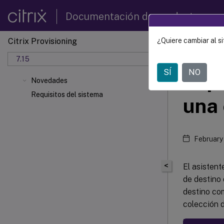
Documentación de productos
Citrix Provisioning
¿Quiere cambiar al si
Citrix 
7.15
SÍ
NO
Impo
Novedades
Requisitos del sistema
una 
February
<
El asisten
de destino 
destino co
colección d