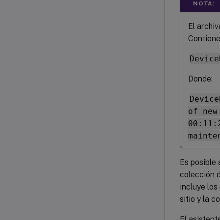
NOTA:
El archi
Contiene 
Device
Donde:
Device
of new
00:11:
mainte
Es posible 
colección d
incluye los
sitio y la c
El asistent