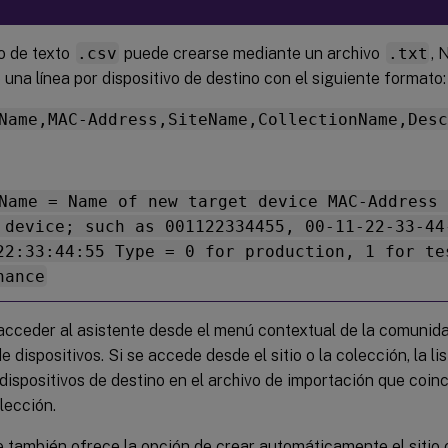
vo de texto
.csv
puede crearse mediante un archivo
.txt
, 
una línea por dispositivo de destino con el siguiente formato:
Name,MAC-Address,SiteName,CollectionName,Des
Name = Name of new target device MAC-Address
 device; such as 001122334455, 00-11-22-33-44
22:33:44:55 Type = 0 for production, 1 for te
nance
acceder al asistente desde el menú contextual de la comunidad,
e dispositivos. Si se accede desde el sitio o la colección, la l
 dispositivos de destino en el archivo de importación que coin
olección.
e también ofrece la opción de crear automáticamente el sitio 