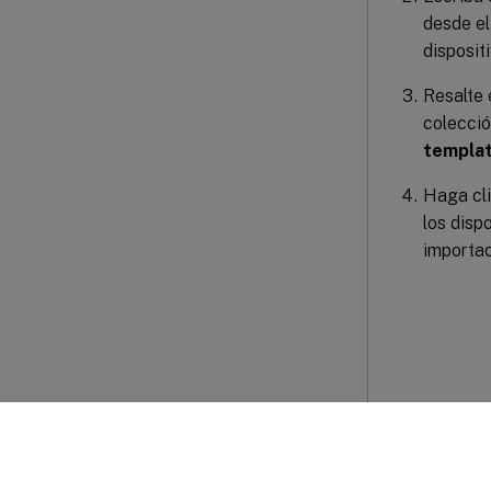
desde el
disposit
Resalte e
colecció
templat
Haga cl
los disp
importac