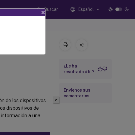
Buscar
Español
×
stino a
¿Le ha
resultado útil?
Envíenos sus
comentarios
>
n de los dispositivos
os dispositivos de
a información a una