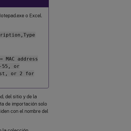
Notepad.exe o Excel.
cription,Type
 = MAC address
-55, or
st, or 2 for
 del sitio y de la
ista de importación solo
ciden con el nombre del
o la colección