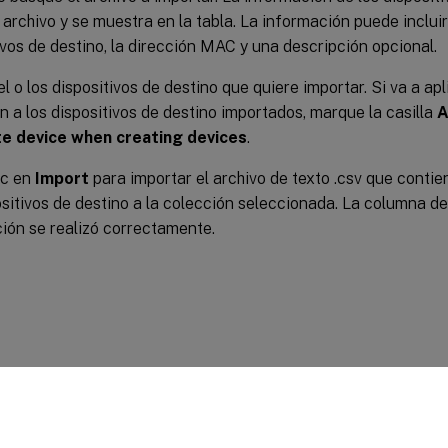
 archivo y se muestra en la tabla. La información puede inclui
ivos de destino, la dirección MAC y una descripción opcional.
l o los dispositivos de destino que quiere importar. Si va a apli
n a los dispositivos de destino importados, marque la casilla
A
e device when creating devices
.
ic en
Import
para importar el archivo de texto .csv que contie
ositivos de destino a la colección seleccionada. La columna de 
ión se realizó correctamente.