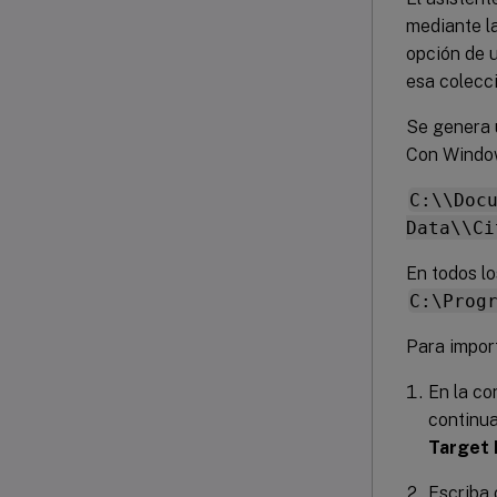
mediante la
opción de u
esa colecci
Se genera u
Con Window
C:\\Doc
Data\\Ci
En todos l
C:\Prog
Para import
En la co
continua
Target 
Escriba 