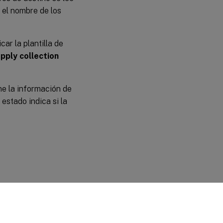
r el nombre de los
car la plantilla de
pply collection
ne la información de
estado indica si la