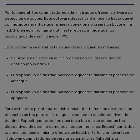
Conmutación por error de tarjeta de interfaz de red
Actualizar controladores de tarjeta NIC
Por lo general, los conmutadores administrados ofrecen software de
detección de bucles. Este software desactivará el puerto hasta que el
Actualizar controladores de tarjeta NIC en los dispositivos de destino
conmutador garantice que la nueva conexión no creará un bucle en la
red. Si bien es importante y útil, este retraso impide que los
Actualizar controladores de tarjeta NIC en un servidor de aprovisionamiento
dispositivos de destino inicien PXE.
Este problema se manifiesta en una de las siguientes maneras:
Se produce un error en el inicio de sesión del dispositivo de
destino (no Windows).
El dispositivo de destino parece bloquearse durante el proceso de
arranque.
El dispositivo de destino parece bloquearse durante el proceso de
apagado.
Para evitar este problema, se debe inhabilitar la función de detección
de bucles en los puertos a los que se conectan los dispositivos de
destino. Especifique todos los puertos a los que se conectan los
dispositivos de destino como puertos perimetrales. Especificar todos
los puertos tiene el mismo efecto que habilitar la función de enlace
rápido en conmutadores de versiones anteriores (inhabilita la