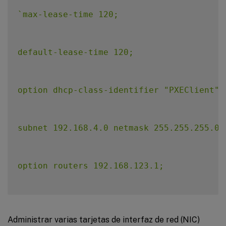
`
max-lease-time 120;

default-lease-time 120;

option dhcp-class-identifier "PXEClient";

subnet 192.168.4.0 netmask 255.255.255.0 {
option routers 192.168.123.1;

range 192.168.4.100 192.168.4.120;

Administrar varias tarjetas de interfaz de red (NIC)