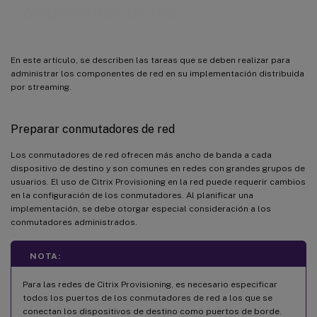
Configurar funciones de Windows en un disco virtual estándar
Componentes de red
Configurar la papelera de reciclaje
Configurar carpetas sin conexión
En este artículo, se describen las tareas que se deben realizar para
Configurar registros de eventos
administrar los componentes de red en su implementación distribuida
por streaming.
Inhabilitar Actualizaciones automáticas de Windows
Administrar perfiles de usuario móvil
Preparar conmutadores de red
Configurar perfiles de usuario móvil
Configurar la redirección de carpetas con perfiles de usuario móvil
Los conmutadores de red ofrecen más ancho de banda a cada
dispositivo de destino y son comunes en redes con grandes grupos de
Inhabilitar carpetas sin conexión
usuarios. El uso de Citrix Provisioning en la red puede requerir cambios
Arrancar a través de un enrutador
en la configuración de los conmutadores. Al planificar una
implementación, se debe otorgar especial consideración a los
Configuración para DHCP
conmutadores administrados.
Configurar Provisioning Services para PXE
NOTA:
Ejecutar PXE y DHCP en el mismo equipo
Administrar varias tarjetas de interfaz de red (NIC)
Para las redes de Citrix Provisioning, es necesario especificar
todos los puertos de los conmutadores de red a los que se
Formar equipos de tarjeta de interfaz de red (NIC)
conectan los dispositivos de destino como puertos de borde.