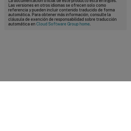
La documentación oficial de este producto está en inglés.
Las versiones en otros idiomas se ofrecen solo como
referencia y pueden incluir contenido traducido de forma
automática. Para obtener más información, consulte la
cláusula de exención de responsabilidad sobre traducción
automática en
Cloud Software Group home
.
Comentarios sobre el sitio
Sus opciones de privacidad
Condiciones legales y de
privacidad
Preferencias de cookies
docs.cloud.com
© 1999-
2026
Cloud Software Group, Inc. All rights reserved.