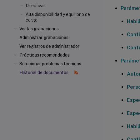
Directivas
Parámet
Alta disponibilidad y equilibrio de
carga
Habil
Ver las grabaciones
Confi
Administrar grabaciones
Ver registros de administrador
Confi
Prácticas recomendadas
Parámet
Solucionar problemas técnicos
Historial de documentos
Autor
Perso
Espec
Espec
Habili
Confi