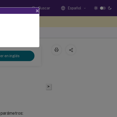
Buscar
Español
×
e sus comentarios aquí
er en inglés
>
s parámetros: