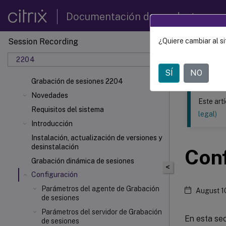
Documentación de productos
Session Recording
¿Quiere cambiar al si
Este contenid
2204
Grabac
SÍ
NO
Grabación de sesiones 2204
Novedades
Este art
Requisitos del sistema
legal)
Introducción
Instalación, actualización de versiones y
desinstalación
Con
Grabación dinámica de sesiones
<
Configuración
Parámetros del agente de Grabación
August 1
de sesiones
Parámetros del servidor de Grabación
En esta sec
de sesiones