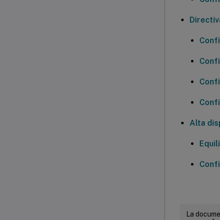
Directi
Confi
Confi
Confi
Confi
Alta dis
Equil
Confi
La documen