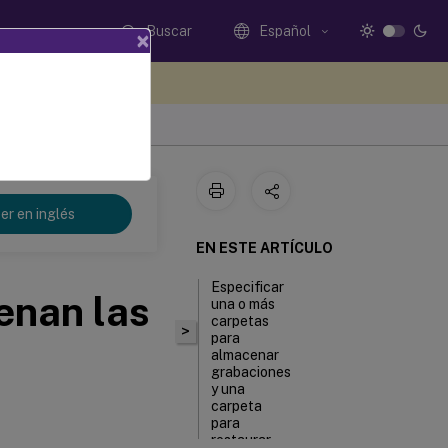
Buscar
Español
×
e sus comentarios aquí
er en inglés
EN ESTE ARTÍCULO
Especificar
enan las
una o más
carpetas
>
para
almacenar
grabaciones
y una
carpeta
para
restaurar