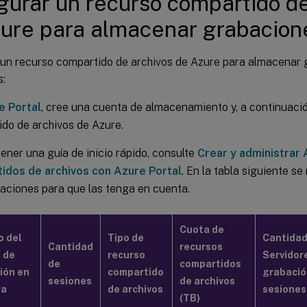
gurar un recurso compartido de
ure para almacenar grabacion
 un recurso compartido de archivos de Azure para almacenar 
s:
e Portal
, cree una cuenta de almacenamiento y, a continuació
do de archivos de Azure.
ener una guía de inicio rápido, consulte
Crear y administrar
idos de archivos con Azure Portal
. En la tabla siguiente s
aciones para que las tenga en cuenta.
Cuota de
 del
Tipo de
Cantidad
Cantidad
recursos
o de
recurso
Servidor
de
compartidos
ión en
compartido
grabació
sesiones
de archivos
ra
de archivos
sesiones
(TB)