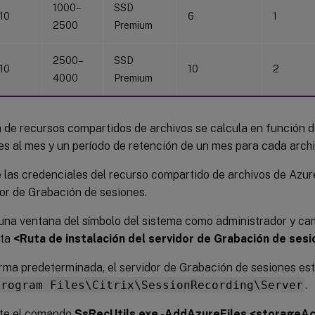
1000–
SSD
 10
6
1
2500
Premium
2500–
SSD
 10
10
2
4000
Premium
 de recursos compartidos de archivos se calcula en función de 
es al mes y un período de retención de un mes para cada arch
las credenciales del recurso compartido de archivos de Azure
dor de Grabación de sesiones.
una ventana del símbolo del sistema como administrador y cam
eta
<Ruta de instalación del servidor de Grabación de ses
rma predeterminada, el servidor de Grabación de sesiones est
Program Files\Citrix\SessionRecording\Server
.
te el comando
SsRecUtils.exe -AddAzureFiles <storage