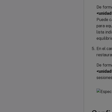
De forma
<unidad
Puede ca
para equ
lista in
equilibr
En el c
restaura
De forma
<unidad
sesiones