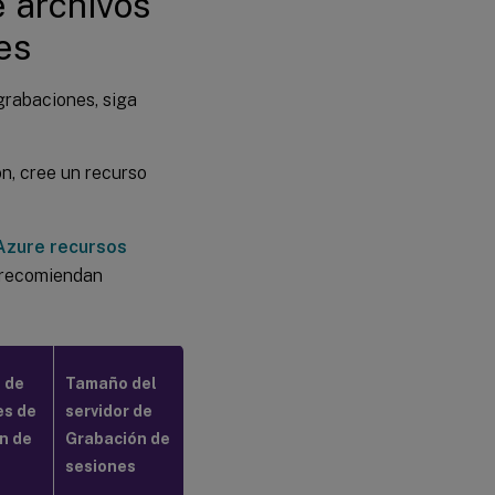
 archivos
es
grabaciones, siga
n, cree un recurso
 Azure recursos
e recomiendan
 de
Tamaño del
es de
servidor de
n de
Grabación de
sesiones