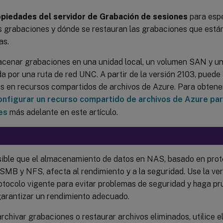
piedades del servidor de Grabación de sesiones
para espe
s grabaciones y dónde se restauran las grabaciones que está
as.
cenar grabaciones en una unidad local, un volumen SAN y un
a por una ruta de red UNC. A partir de la versión 2103, pued
s en recursos compartidos de archivos de Azure. Para obtene
onfigurar un recurso compartido de archivos de Azure pa
es
más adelante en este artículo.
sible que el almacenamiento de datos en NAS, basado en proto
MB y NFS, afecta al rendimiento y a la seguridad. Use la ve
rotocolo vigente para evitar problemas de seguridad y haga p
garantizar un rendimiento adecuado.
rchivar grabaciones o restaurar archivos eliminados, utilice