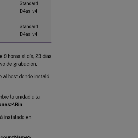
Standard
D4as_v4
Standard
D4as_v4
8 horas al día, 23 días
ivo de grabación.
 al host donde instaló
bie la unidad a la
iones>\Bin
.
á instalado en
AccountName>