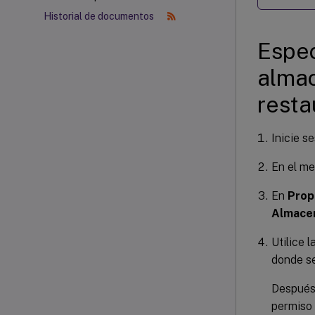
Historial de documentos
Espec
almac
resta
Inicie s
En el m
En
Prop
Almace
Utilice l
donde s
Después 
permiso 