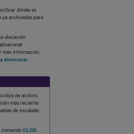
grabaciones
archivadas
cificar dónde se
n ya archivadas para
Configurar
un recurso
compartido
a ubicación
de archivos
e almacenar
de Azure
para
r más información,
almacenar
ra almacenar
grabaciones
colos de archivo,
rsión más reciente
ruebas de escalado
 el comando
ICLDB
.