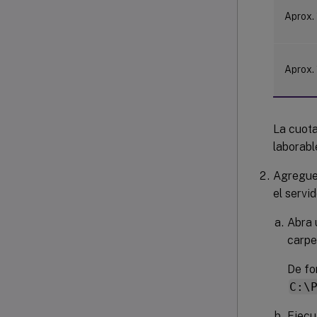
Aprox.
Aprox.
La cuota
laborabl
Agregue 
el servi
Abra 
carp
De fo
C:\
Ejecu