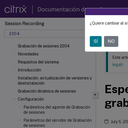
Documentación de productos
Session Recording
¿Quiere cambiar al si
Este contenid
2204
Grabac
SÍ
NO
Grabación de sesiones 2204
Novedades
Este art
Requisitos del sistema
legal)
Introducción
Instalación, actualización de versiones y
desinstalación
Espe
Grabación dinámica de sesiones
<
gra
Configuración
Parámetros del agente de Grabación
de sesiones
Parámetros del servidor de Grabación
July 5, 2
de sesiones