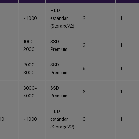
HDD
< 1000
estándar
2
1
(StorageV2)
1000–
SSD
3
1
2000
Premium
2000–
SSD
5
1
3000
Premium
3000–
SSD
6
1
4000
Premium
HDD
 10
< 1000
estándar
3
1
(StorageV2)