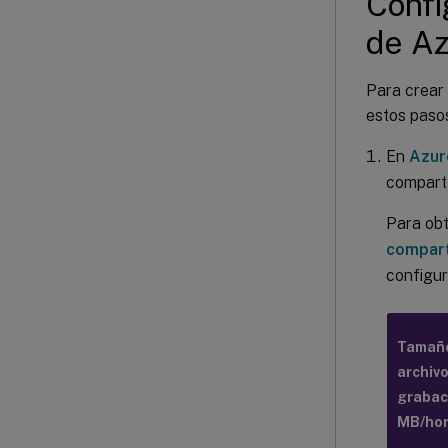
Confi
de Az
Para crear
estos paso
En
Azur
comparti
Para obt
compart
configur
Tamaño
archiv
grabac
MB/ho