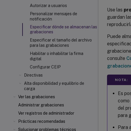
Autorizar a usuarios
Use las
pro
Personalizar mensajes de
guardan la
notificación
reproducirl
Especificar dónde se almacenan las
grabaciones
Puede alma
Especificar el tamaño del archivo
especificad
para las grabaciones
grabacione
Habilitar o inhabilitar la firma
consulte
C
digital
grabacion
Configurar CEIP
Directivas
NOTA:
Alta disponibilidad y equilibrio de
carga
Es po
Ver las grabaciones
como S
Administrar grabaciones
del p
Ver registros de administrador
para 
Prácticas recomendadas
Para a
Solucionar problemas técnicos