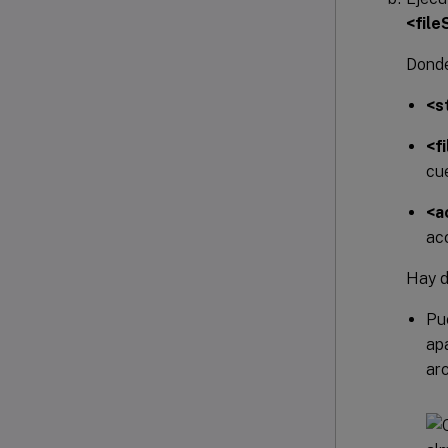
<fil
Donde
<s
<f
cu
<a
ac
Hay d
Pu
apa
arc