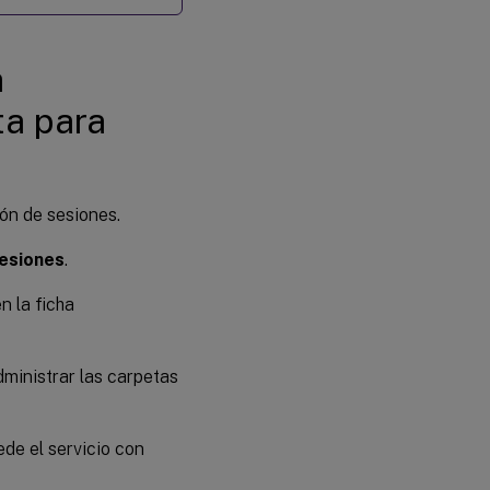
a
ta para
ón de sesiones.
sesiones
.
en la ficha
ministrar las carpetas
de el servicio con