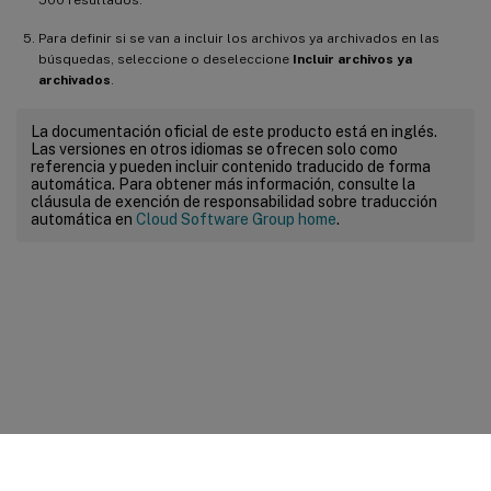
Para definir si se van a incluir los archivos ya archivados en las
búsquedas, seleccione o deseleccione
Incluir archivos ya
archivados
.
La documentación oficial de este producto está en inglés.
Las versiones en otros idiomas se ofrecen solo como
referencia y pueden incluir contenido traducido de forma
automática. Para obtener más información, consulte la
cláusula de exención de responsabilidad sobre traducción
automática en
Cloud Software Group home
.