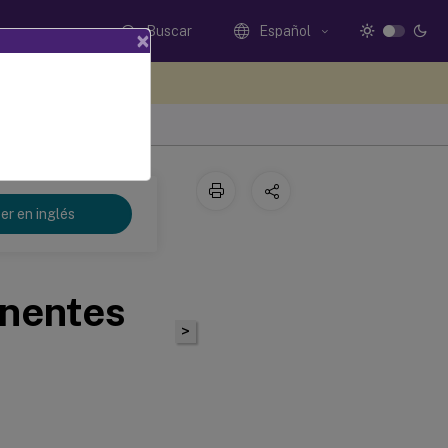
Buscar
Español
×
e sus comentarios aquí
er en inglés
onentes
>