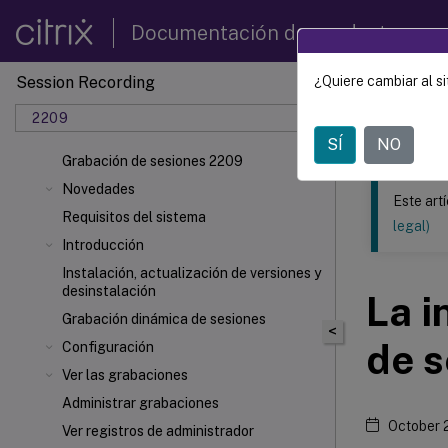
Documentación de productos
Session Recording
¿Quiere cambiar al si
Este contenid
2209
Grabac
SÍ
NO
Grabación de sesiones 2209
Novedades
Este art
Requisitos del sistema
legal)
Introducción
Instalación, actualización de versiones y
desinstalación
La i
Grabación dinámica de sesiones
<
de s
Configuración
Ver las grabaciones
Administrar grabaciones
October 
Ver registros de administrador