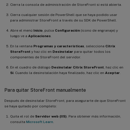
Cierra la consola de administración de StoreFront si está abierta.
Cierra cualquier sesión de PowerShell que se haya podido usar
para administrar StoreFront a través de su SDK de PowerShell.
Abre el menú
Inicio
, pulsa
Configuración
(icono de engranaje) y
luego ve a
Aplicaciones
.
En la ventana
Programas y características
, selecciona
Citrix
StoreFront
y haz clic en
Desinstalar
para quitar todos los
componentes de StoreFront del servidor.
En el cuadro de diálogo
Desinstalar Citrix StoreFront
, haz clic en
Sí
. Cuando la desinstalación haya finalizado, haz clic en
Aceptar
.
Para quitar StoreFront manualmente
Después de desinstalar StoreFront, para asegurarte de que StoreFront
se haya quitado por completo:
Quita el rol de
Servidor web (IIS)
. Para obtener más información,
consulta
Microsoft Learn
.